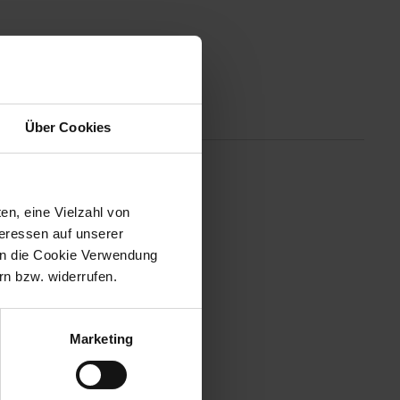
Altgeräterücknahme
Über Cookies
ng, um Erinnerungen sofort
ieben von Fotos und Full-HD-
en, eine Vielzahl von
teressen auf unserer
 in die Cookie Verwendung
n bzw. widerrufen.
Marketing