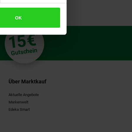
OK
€
15
**
Gutschein
Über Marktkauf
Aktuelle Angebote
Markenwelt
Edeka Smart