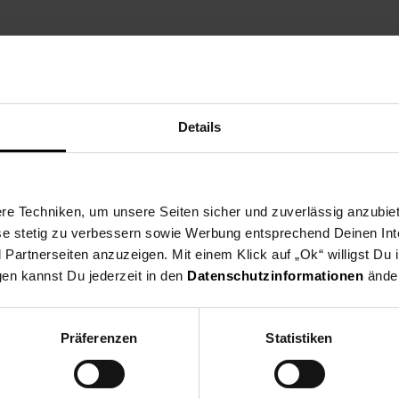
ng
Versandinformationen
Herstellerinformationen
Details
chnell und bieten herausragende Leistung bei der Videoaufzeichnu
rinnerungen. Blitzschnelle Datenübertragung spart Zeit beim Versch
e Techniken, um unsere Seiten sicher und zuverlässig anzubiet
ute. Platz für jede Aufnahme.
ese stetig zu verbessern sowie Werbung entsprechend Deinen In
artnerseiten anzuzeigen. Mit einem Klick auf „Ok“ willigst Du
gen kannst Du jederzeit in den
Datenschutzinformationen
änder
tplatten & Speicher
Präferenzen
Statistiken