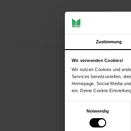
Produktbeschreibu
Zustimmung
Wir verwenden Cookies!
SanDisk Ultra® SD-Karten sind s
festzuhalten. Mehr Zeit, mehr E
Wir nutzen Cookies und ander
Videos bis zu 875 Fotos pro Min
Services bereitzustellen, di
Homepage, Social Media und P
Artikelnummer: 3093050000
ein. Deine Cookie-Einstellun
EAN: 0619659183813
Artikel gehört zur Kategorie:
Fes
Einwilligungsauswahl
Notwendig