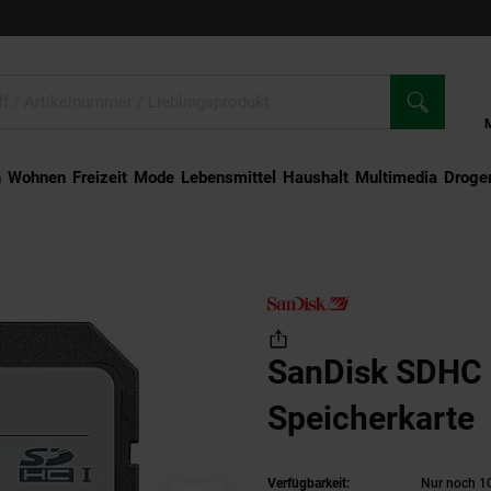
n
Wohnen
Freizeit
Mode
Lebensmittel
Haushalt
Multimedia
Droger
nDisk SDHC Ultra 32GB Speicherkarte
SanDisk SDHC 
Speicherkarte
Verfügbarkeit:
Nur noch 10