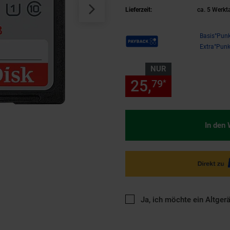
Lieferzeit:
ca. 5 Werkt
Payback Punkte
Basis°Punk
Extra°Punk
NUR
25,
nur 25,
79
79
*
In den
Ja, ich möchte ein Altger