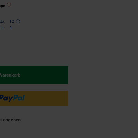
age
te:
12
te:
0
€ Sternchen Fußnote, Details am
 Warenkorb
ät abgeben.