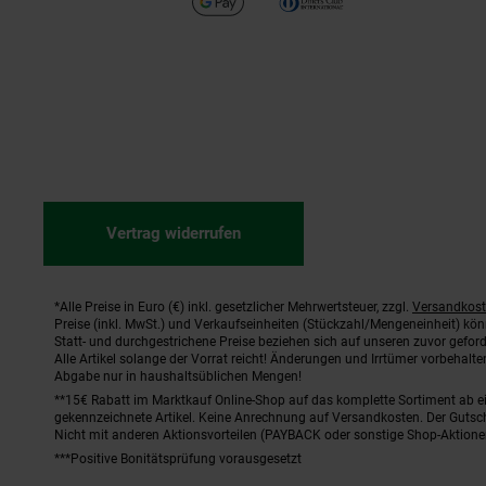
Vertrag widerrufen
*Alle Preise in Euro (€) inkl. gesetzlicher Mehrwertsteuer, zzgl.
Versandkos
Fußnoten
Preise (inkl. MwSt.) und Verkaufseinheiten (Stückzahl/Mengeneinheit) kö
Statt- und durchgestrichene Preise beziehen sich auf unseren zuvor geford
Alle Artikel solange der Vorrat reicht! Änderungen und Irrtümer vorbehal
Abgabe nur in haushaltsüblichen Mengen!
**15€ Rabatt im Marktkauf Online-Shop auf das komplette Sortiment ab 
gekennzeichnete Artikel. Keine Anrechnung auf Versandkosten. Der Gutsch
Nicht mit anderen Aktionsvorteilen (PAYBACK oder sonstige Shop-Aktione
***Positive Bonitätsprüfung vorausgesetzt