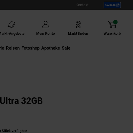
Kontakt
0
Artikel
Markt-Angebote
Mein Konto
Markt finden
Warenkorb
ie
Externer Link:
Reisen
Externer Link:
Fotoshop
Externer Link:
Apotheke
Sale
Ultra 32GB
 Stück verfügbar