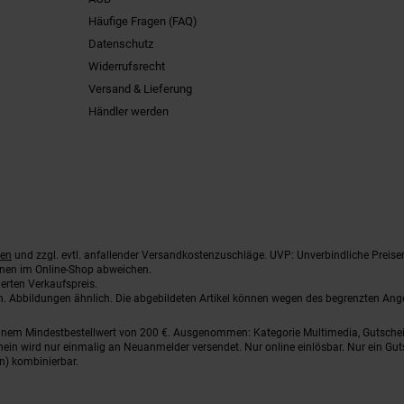
Häufige Fragen (FAQ)
Datenschutz
Widerrufsrecht
Versand & Lieferung
Händler werden
ten
und zzgl. evtl. anfallender Versandkostenzuschläge. UVP: Unverbindliche Preise
nnen im Online-Shop abweichen.
erten Verkaufspreis.
ten. Abbildungen ähnlich. Die abgebildeten Artikel können wegen des begrenzten An
einem Mindestbestellwert von 200 €. Ausgenommen: Kategorie Multimedia, Gutsche
ein wird nur einmalig an Neuanmelder versendet. Nur online einlösbar. Nur ein Gut
n) kombinierbar.