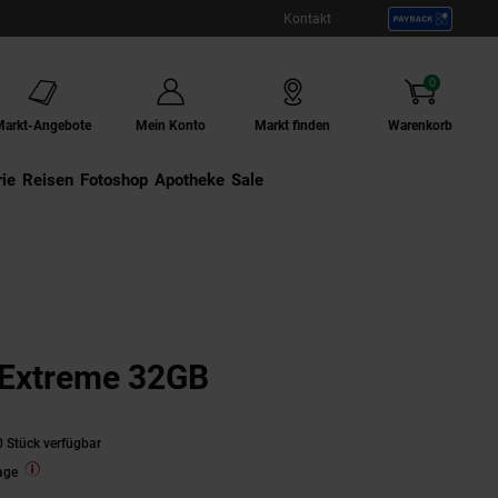
Kontakt
0
Artikel
Markt-Angebote
Mein Konto
Markt finden
Warenkorb
ie
Externer Link:
Reisen
Externer Link:
Fotoshop
Externer Link:
Apotheke
Sale
Extreme 32GB
 Stück verfügbar
age