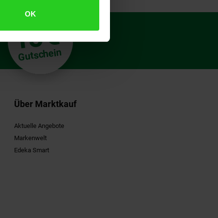
OK
€
15
**
Gutschein
Über Marktkauf
Aktuelle Angebote
Markenwelt
Edeka Smart