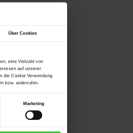
Altgeräterücknahme
Über Cookies
ed Klasse 30 (V30) mit der SD
en, eine Vielzahl von
teressen auf unserer
 in die Cookie Verwendung
n bzw. widerrufen.
Marketing