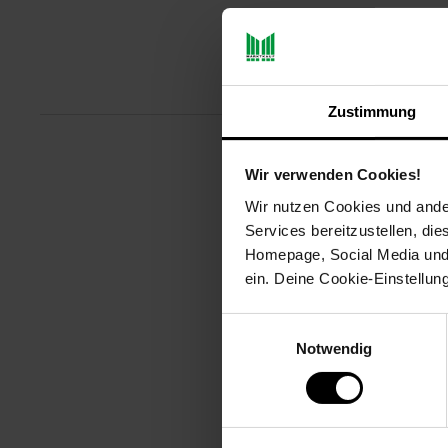
Produktbeschreibu
Zustimmung
Machen Sie verlustfreie 4K UHD
Wir verwenden Cookies!
Karte für Kamera
Wir nutzen Cookies und ander
Services bereitzustellen, di
Artikelnummer: 3094408000
Homepage, Social Media und P
EAN: 0619659188924
Artikel gehört zur Kategorie:
Fes
ein. Deine Cookie-Einstellun
Einwilligungsauswahl
Notwendig