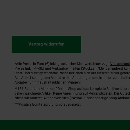
Vertrag widerrufen
*Alle Preise in Euro (€) inkl. gesetzlicher Mehrwertsteuer, zzgl.
Versandkos
Fußnoten
Preise (inkl. MwSt.) und Verkaufseinheiten (Stückzahl/Mengeneinheit) kö
Statt- und durchgestrichene Preise beziehen sich auf unseren zuvor geford
Alle Artikel solange der Vorrat reicht! Änderungen und Irrtümer vorbehal
Abgabe nur in haushaltsüblichen Mengen!
**15€ Rabatt im Marktkauf Online-Shop auf das komplette Sortiment ab 
gekennzeichnete Artikel. Keine Anrechnung auf Versandkosten. Der Gutsch
Nicht mit anderen Aktionsvorteilen (PAYBACK oder sonstige Shop-Aktione
***Positive Bonitätsprüfung vorausgesetzt