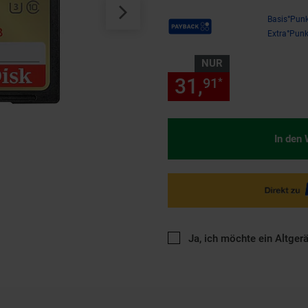
Payback Punkte
Basis°Punk
Extra°Punk
NUR
31,
nur 31,
91
91
*
In den
Ja, ich möchte ein Altger