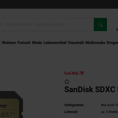
n
Wohnen
Freizeit
Mode
Lebensmittel
Haushalt
Multimedia
Droger
nDisk SDXC Extreme 32GB
SanDisk SDXC 
Verfügbarkeit:
Nur noch 10
Lieferzeit:
ca. 5 Werkt