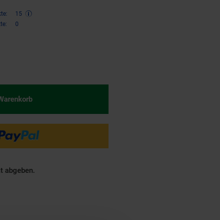
te:
15
te:
0
€ Sternchen Fußnote, Details am
 Warenkorb
ät abgeben.