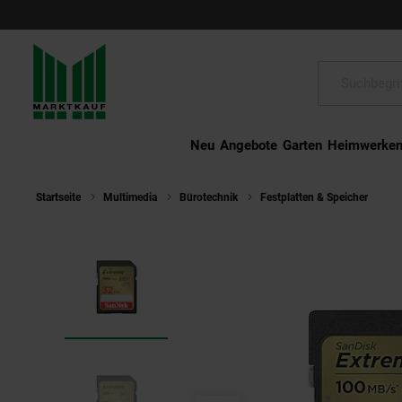
Schließen
Suche:
Neu
Angebote
Garten
Heimwerke
Startseite
Multimedia
Bürotechnik
Festplatten & Speicher
Sa