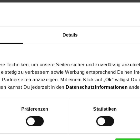
ng
Versandinformationen
Herstellerinformationen
Details
 Videoaufzeichnungen dank UHS Speed Klasse 3 (U3) und Video Spe
e Techniken, um unsere Seiten sicher und zuverlässig anzubiet
ese stetig zu verbessern sowie Werbung entsprechend Deinen In
artnerseiten anzuzeigen. Mit einem Klick auf „Ok“ willigst Du
tplatten & Speicher
gen kannst Du jederzeit in den
Datenschutzinformationen
änder
Präferenzen
Statistiken