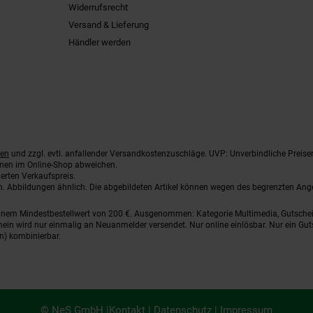
Widerrufsrecht
Versand & Lieferung
Händler werden
ten
und zzgl. evtl. anfallender Versandkostenzuschläge. UVP: Unverbindliche Preise
nnen im Online-Shop abweichen.
erten Verkaufspreis.
ten. Abbildungen ähnlich. Die abgebildeten Artikel können wegen des begrenzten An
einem Mindestbestellwert von 200 €. Ausgenommen: Kategorie Multimedia, Gutsche
ein wird nur einmalig an Neuanmelder versendet. Nur online einlösbar. Nur ein Gut
n) kombinierbar.
© NeS GmbH |
Kontakt
|
Datenschutz
|
Impressum