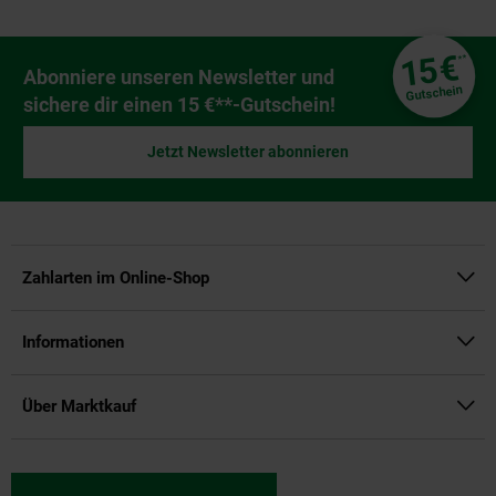
Fußzeile
€
15
**
Newsletter Anmeldung
Abonniere unseren Newsletter und
Gutschein
sichere dir einen 15 €**-Gutschein!
Jetzt Newsletter abonnieren
Zahlarten im Online-Shop
Informationen
Über Marktkauf