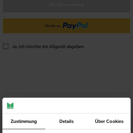
Aktuell ausverkauft
Ja, ich möchte ein Altgerät abgeben.
PAYBACK
Zustimmung
Details
Über Cookies
Payback Punkte
Basis°Punkte:
13
Extra°Punkte:
0