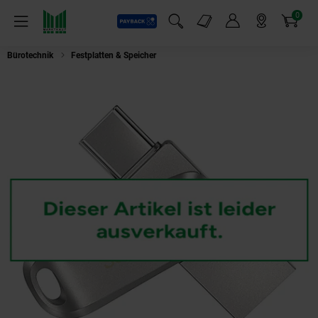
0
Payback
Markt-Angebote
Artikel
Menü
Suchfeld einblenden
Mein Konto
Markt finden
Warenkorb
Bürotechnik
Festplatten & Speicher
SanDisk Ultra Dual USB Flash Drive 