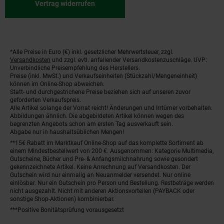
Vertrag widerrufen
*Alle Preise in Euro (€) inkl. gesetzlicher Mehrwertsteuer, zzgl.
Fußnoten
Versandkosten
und zzgl. evtl. anfallender Versandkostenzuschläge. UVP:
Unverbindliche Preisempfehlung des Herstellers.
Preise (inkl. MwSt.) und Verkaufseinheiten (Stückzahl/Mengeneinheit)
können im Online-Shop abweichen.
Statt- und durchgestrichene Preise beziehen sich auf unseren zuvor
geforderten Verkaufspreis.
Alle Artikel solange der Vorrat reicht! Änderungen und Irrtümer vorbehalten.
Abbildungen ähnlich. Die abgebildeten Artikel können wegen des
begrenzten Angebots schon am ersten Tag ausverkauft sein.
Abgabe nur in haushaltsüblichen Mengen!
**15€ Rabatt im Marktkauf Online-Shop auf das komplette Sortiment ab
einem Mindestbestellwert von 200 €. Ausgenommen: Kategorie Multimedia,
Gutscheine, Bücher und Pre- & Anfangsmilchnahrung sowie gesondert
gekennzeichnete Artikel. Keine Anrechnung auf Versandkosten. Der
Gutschein wird nur einmalig an Neuanmelder versendet. Nur online
einlösbar. Nur ein Gutschein pro Person und Bestellung. Restbeträge werden
nicht ausgezahlt. Nicht mit anderen Aktionsvorteilen (PAYBACK oder
sonstige Shop-Aktionen) kombinierbar.
***Positive Bonitätsprüfung vorausgesetzt