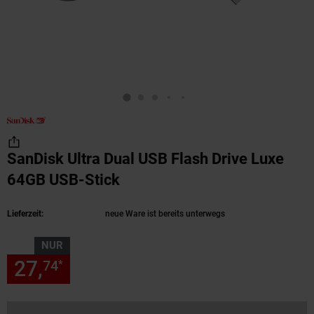
SanDisk Ultra Dual USB Flash Drive Luxe
64GB USB-Stick
(Produkt aktuell ausverkauf
Lieferzeit:
neue Ware ist bereits unterwegs
NUR
27,
nur 27,
€ Sternchen Fußn
74
74
*