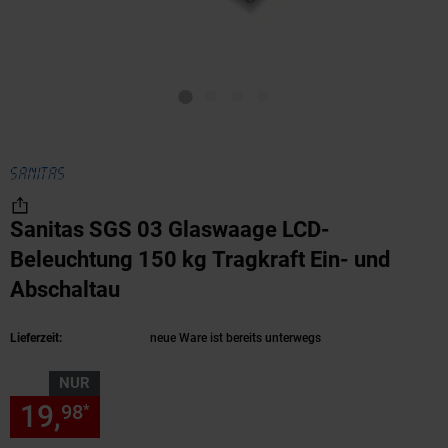
Sanitas SGS 03 Glaswaage LCD-
Beleuchtung 150 kg Tragkraft Ein- und
Abschaltau
(Produkt aktuell ausverkauft)
Lieferzeit:
neue Ware ist bereits unterwegs
NUR
19,
nur 19,
€ Sternchen Fußn
98
98
*