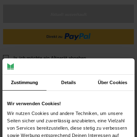
Aktuell ausverkauft
Ja, ich möchte ein Altgerät abgeben.
Zustimmung
Details
Über Cookies
Wir verwenden Cookies!
Wir nutzen Cookies und andere Techniken, um unsere
PAYBACK
Seiten sicher und zuverlässig anzubieten, eine Vielzahl
von Services bereitzustellen, diese stetig zu verbessern
sowie Werbung entsprechend Deinen Interessen auf
Payback Punkte
Basis°Punkte:
9