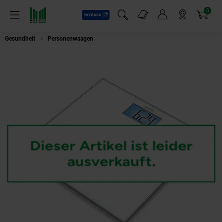
0
Payback
Markt-Angebote
Artikel
Menü
Suchfeld einblenden
Mein Konto
Markt finden
Warenkorb
Gesundheit
Personenwaagen
Sanitas SGS 03 Glaswaage LCD-Beleuchtung