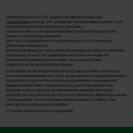
*Alle Preise in Euro (€) inkl. gesetzlicher Mehrwertsteuer, zzgl.
Fußnoten
Versandkosten
und zzgl. evtl. anfallender Versandkostenzuschläge. UVP:
Unverbindliche Preisempfehlung des Herstellers.
Preise (inkl. MwSt.) und Verkaufseinheiten (Stückzahl/Mengeneinheit)
können im Online-Shop abweichen.
Statt- und durchgestrichene Preise beziehen sich auf unseren zuvor
geforderten Verkaufspreis.
Alle Artikel solange der Vorrat reicht! Änderungen und Irrtümer vorbehalten.
Abbildungen ähnlich. Die abgebildeten Artikel können wegen des
begrenzten Angebots schon am ersten Tag ausverkauft sein.
Abgabe nur in haushaltsüblichen Mengen!
**15€ Rabatt im Marktkauf Online-Shop auf das komplette Sortiment ab
einem Mindestbestellwert von 200 €. Ausgenommen: Kategorie Multimedia,
Gutscheine, Bücher und Pre- & Anfangsmilchnahrung sowie gesondert
gekennzeichnete Artikel. Keine Anrechnung auf Versandkosten. Der
Gutschein wird nur einmalig an Neuanmelder versendet. Nur online
einlösbar. Nur ein Gutschein pro Person und Bestellung. Restbeträge werden
nicht ausgezahlt. Nicht mit anderen Aktionsvorteilen (PAYBACK oder
sonstige Shop-Aktionen) kombinierbar.
***Positive Bonitätsprüfung vorausgesetzt