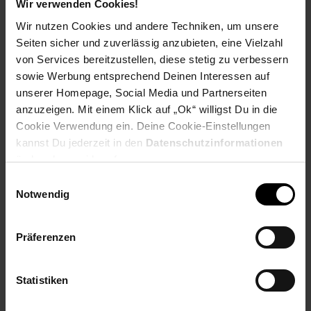
Wir verwenden Cookies!
Abmessungen
Wir nutzen Cookies und andere Techniken, um unsere
Seiten sicher und zuverlässig anzubieten, eine Vielzahl
Großer Tisch (BxTxH): 46 x 46 x 42 cm
von Services bereitzustellen, diese stetig zu verbessern
Kleiner Tisch (BxTxH): 36 x 36 x 39 cm
sowie Werbung entsprechend Deinen Interessen auf
Durchmesser große Tischplatte: 40 cm
unserer Homepage, Social Media und Partnerseiten
Durchmesser kleine Tischplatte: 29 cm
anzuzeigen. Mit einem Klick auf „Ok“ willigst Du in die
Cookie Verwendung ein. Deine Cookie-Einstellungen
Farbe
kannst Du jederzeit in den
Datenschutzinformationen
Silbern
ändern bzw. widerrufen.
Einwilligungsauswahl
Besonderheiten
Notwendig
Die Tische lassen sich einzeln oder auch im Set
drapieren
Präferenzen
In verschiedenen Räumen wie Wohnzimmer
oder Esszimmer einsetzbar
Dank des modernen Designs lässt sich das Set gut mit
Statistiken
unterschiedlichen Einrichtungsstilen kombinieren
Tische lassen sich platzsparend ineinanderstellen