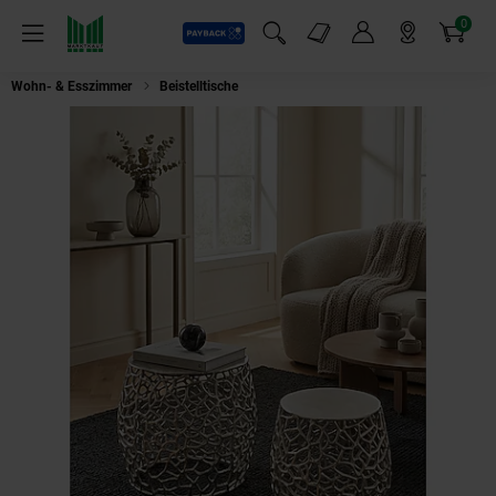
0
Payback
Markt-Angebote
Artikel
Menü
Suchfeld einblenden
Mein Konto
Markt finden
Warenkorb
Wohn- & Esszimmer
Beistelltische
Satztisch Set – rund, Aluminium Silber,