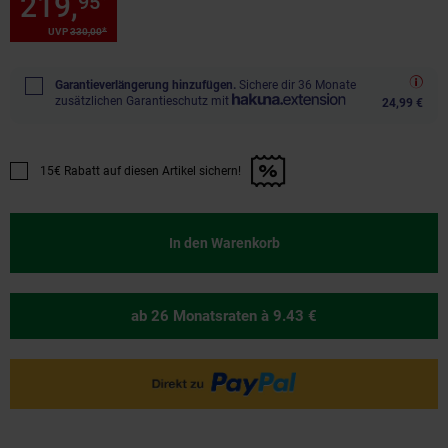
219,
Sie Sparen 33 Prozent, 2
95
*
*
UVP
330,
00
UVP : 330,
00
€
Garantieverlängerung hinzufügen.
Sichere dir 36 Monate
zusätzlichen Garantieschutz mit
24,99 €
15€ Rabatt auf diesen Artikel sichern!
Promotion "15€ Rabatt auf diesen Artikel sichern!" anwenden
In den Warenkorb
ab 26 Monatsraten
à 9.43 €