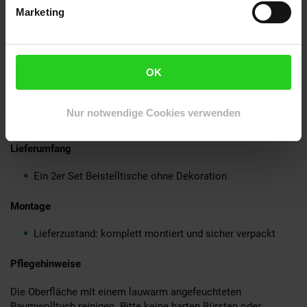
Jeder Tisch wurde in liebevoller Handarbeit hergestellt
Marketing
und ist somit ein absolutes Einzelstück
Anti-Rutsch-Noppen an den Gestellen schützen Ihren
Fußboden vor Kratzern
Maximale Belastbarkeit pro Tisch: 10 kg
OK
Material
Nur notwendige Cookies verwenden
Lackiertes Aluminium
Lieferumfang
Ein 2er Set Beistelltische ohne Dekoration
Montage
Lieferzustand: komplett montiert und sicher verpackt
Pflegehinweise
Die Oberfläche mit einem lauwarm angefeuchteten
Baumwolltuch reinigen. Bitte keine harten Bürsten oder