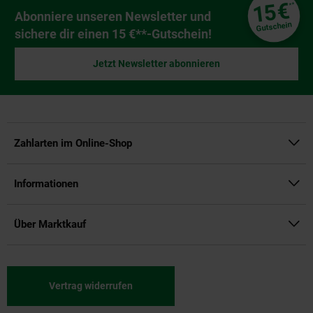
Fußzeile
€
15
**
Newsletter Anmeldung
Abonniere unseren Newsletter und
Gutschein
sichere dir einen 15 €**-Gutschein!
Jetzt Newsletter abonnieren
Zahlarten im Online-Shop
Informationen
Über Marktkauf
Vertrag widerrufen