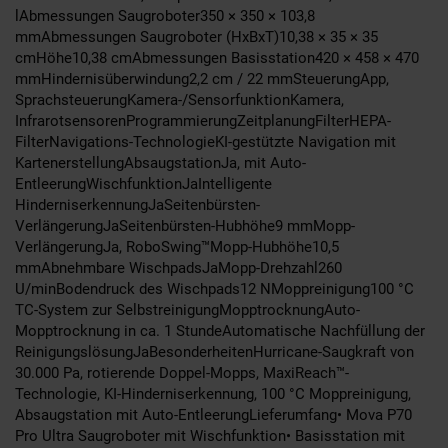
lAbmessungen Saugroboter350 × 350 × 103,8
mmAbmessungen Saugroboter (HxBxT)10,38 × 35 × 35
cmHöhe10,38 cmAbmessungen Basisstation420 × 458 × 470
mmHindernisüberwindung2,2 cm / 22 mmSteuerungApp,
SprachsteuerungKamera-/SensorfunktionKamera,
InfrarotsensorenProgrammierungZeitplanungFilterHEPA-
FilterNavigations-TechnologieKI-gestützte Navigation mit
KartenerstellungAbsaugstationJa, mit Auto-
EntleerungWischfunktionJaIntelligente
HinderniserkennungJaSeitenbürsten-
VerlängerungJaSeitenbürsten-Hubhöhe9 mmMopp-
VerlängerungJa, RoboSwing™Mopp-Hubhöhe10,5
mmAbnehmbare WischpadsJaMopp-Drehzahl260
U/minBodendruck des Wischpads12 NMoppreinigung100 °C
TC-System zur SelbstreinigungMopptrocknungAuto-
Mopptrocknung in ca. 1 StundeAutomatische Nachfüllung der
ReinigungslösungJaBesonderheitenHurricane-Saugkraft von
30.000 Pa, rotierende Doppel-Mopps, MaxiReach™-
Technologie, KI-Hinderniserkennung, 100 °C Moppreinigung,
Absaugstation mit Auto-EntleerungLieferumfang• Mova P70
Pro Ultra Saugroboter mit Wischfunktion• Basisstation mit