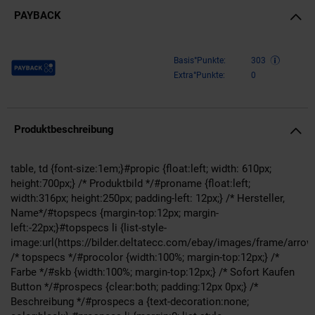
PAYBACK
Payback Punkte
Basis°Punkte:
303
Extra°Punkte:
0
Produktbeschreibung
table, td {font-size:1em;}#propic {float:left; width: 610px;
height:700px;} /* Produktbild */#proname {float:left;
width:316px; height:250px; padding-left: 12px;} /* Hersteller,
Name*/#topspecs {margin-top:12px; margin-
left:-22px;}#topspecs li {list-style-
image:url(https://bilder.deltatecc.com/ebay/images/frame/arrow
/* topspecs */#procolor {width:100%; margin-top:12px;} /*
Farbe */#skb {width:100%; margin-top:12px;} /* Sofort Kaufen
Button */#prospecs {clear:both; padding:12px 0px;} /*
Beschreibung */#prospecs a {text-decoration:none;