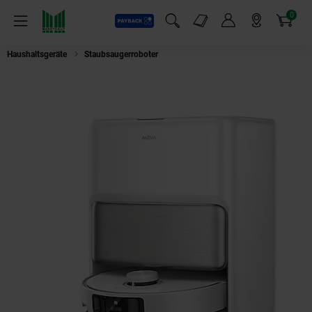
0
Payback
Markt-Angebote
Artikel
Menü
Suchfeld einblenden
Mein Konto
Markt finden
Warenkorb
Haushaltsgeräte
Staubsaugerroboter
Saugroboter Staubsaugerroboter Wi