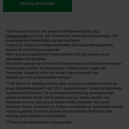
Vertrag widerrufen
*Alle Preise in Euro (€) inkl. gesetzlicher Mehrwertsteuer, zzgl.
Fußnoten
Versandkosten
und zzgl. evtl. anfallender Versandkostenzuschläge. UVP:
Unverbindliche Preisempfehlung des Herstellers.
Preise (inkl. MwSt.) und Verkaufseinheiten (Stückzahl/Mengeneinheit)
können im Online-Shop abweichen.
Statt- und durchgestrichene Preise beziehen sich auf unseren zuvor
geforderten Verkaufspreis.
Alle Artikel solange der Vorrat reicht! Änderungen und Irrtümer vorbehalten.
Abbildungen ähnlich. Die abgebildeten Artikel können wegen des
begrenzten Angebots schon am ersten Tag ausverkauft sein.
Abgabe nur in haushaltsüblichen Mengen!
**15€ Rabatt im Marktkauf Online-Shop auf das komplette Sortiment ab
einem Mindestbestellwert von 200 €. Ausgenommen: Kategorie Multimedia,
Gutscheine, Bücher und Pre- & Anfangsmilchnahrung sowie gesondert
gekennzeichnete Artikel. Keine Anrechnung auf Versandkosten. Der
Gutschein wird nur einmalig an Neuanmelder versendet. Nur online
einlösbar. Nur ein Gutschein pro Person und Bestellung. Restbeträge werden
nicht ausgezahlt. Nicht mit anderen Aktionsvorteilen (PAYBACK oder
sonstige Shop-Aktionen) kombinierbar.
***Positive Bonitätsprüfung vorausgesetzt