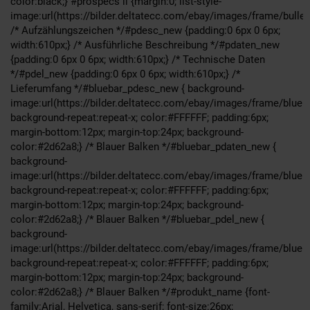
color:black;} #prospecs li {margin:0; list-style-
image:url(https://bilder.deltatecc.com/ebay/images/frame/bullet_
/* Aufzählungszeichen */#pdesc_new {padding:0 6px 0 6px;
width:610px;} /* Ausführliche Beschreibung */#pdaten_new
{padding:0 6px 0 6px; width:610px;} /* Technische Daten
*/#pdel_new {padding:0 6px 0 6px; width:610px;} /*
Lieferumfang */#bluebar_pdesc_new { background-
image:url(https://bilder.deltatecc.com/ebay/images/frame/blueb
background-repeat:repeat-x; color:#FFFFFF; padding:6px;
margin-bottom:12px; margin-top:24px; background-
color:#2d62a8;} /* Blauer Balken */#bluebar_pdaten_new {
background-
image:url(https://bilder.deltatecc.com/ebay/images/frame/blueb
background-repeat:repeat-x; color:#FFFFFF; padding:6px;
margin-bottom:12px; margin-top:24px; background-
color:#2d62a8;} /* Blauer Balken */#bluebar_pdel_new {
background-
image:url(https://bilder.deltatecc.com/ebay/images/frame/blueb
background-repeat:repeat-x; color:#FFFFFF; padding:6px;
margin-bottom:12px; margin-top:24px; background-
color:#2d62a8;} /* Blauer Balken */#produkt_name {font-
family:Arial, Helvetica, sans-serif; font-size:26px;