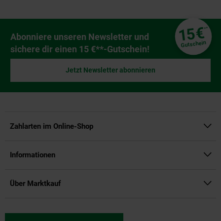
Fußzeile
€
15
**
Newsletter Anmeldung
Abonniere unseren Newsletter und
Gutschein
sichere dir einen 15 €**-Gutschein!
Jetzt Newsletter abonnieren
Zahlarten im Online-Shop
Informationen
Über Marktkauf