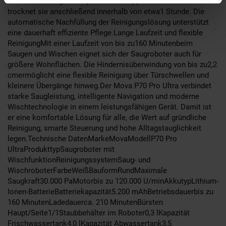
Zusätzlich reinigt das System die Mopps mit bis zu100 °Cund
trocknet sie anschließend innerhalb von etwa1 Stunde. Die
automatische Nachfüllung der Reinigungslösung unterstützt
eine dauerhaft effiziente Pflege.Lange Laufzeit und flexible
ReinigungMit einer Laufzeit von bis zu160 Minutenbeim
Saugen und Wischen eignet sich der Saugroboter auch für
größere Wohnflächen. Die Hindernisüberwindung von bis zu2,2
cmermöglicht eine flexible Reinigung über Türschwellen und
kleinere Übergänge hinweg.Der Mova P70 Pro Ultra verbindet
starke Saugleistung, intelligente Navigation und moderne
Wischtechnologie in einem leistungsfähigen Gerät. Damit ist
er eine komfortable Lösung für alle, die Wert auf gründliche
Reinigung, smarte Steuerung und hohe Alltagstauglichkeit
legen.Technische DatenMarkeMovaModellP70 Pro
UltraProdukttypSaugroboter mit
WischfunktionReinigungssystemSaug- und
WischroboterFarbeWeißBauformRundMaximale
Saugkraft30.000 PaMotorbis zu 120.000 U/minAkkutypLithium-
Ionen-BatterieBatteriekapazität5.200 mAhBetriebsdauerbis zu
160 MinutenLadedauerca. 210 MinutenBürsten
Haupt/Seite1/1Staubbehälter im Roboter0,3 lKapazität
Frischwassertank4,0 lKapazität Abwassertank3,5