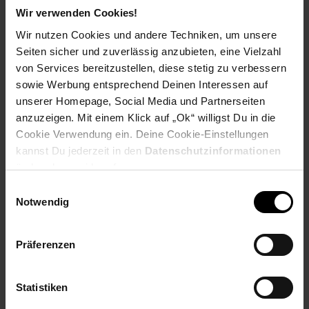
Tiefe: ca. 36 cm
Wir verwenden Cookies!
Höhe: 75 cm
Wir nutzen Cookies und andere Techniken, um unsere
Tischplattenstärke: 2,5 cm
Seiten sicher und zuverlässig anzubieten, eine Vielzahl
Weitere Abmessungen findest Du im Maßbild
von Services bereitzustellen, diese stetig zu verbessern
ACHTUNG: Die Tiefe des Tisches kann um wenige
sowie Werbung entsprechend Deinen Interessen auf
Zentimeter variieren, je nach Wachstumslinie des
verwendeten Baumes
unserer Homepage, Social Media und Partnerseiten
anzuzeigen. Mit einem Klick auf „Ok“ willigst Du in die
Farbe
Cookie Verwendung ein. Deine Cookie-Einstellungen
kannst Du jederzeit in den
Datenschutzinformationen
Tischplatte: helles Goldbraun
ändern bzw. widerrufen.
Beine: Schwarz matt
Einwilligungsauswahl
Notwendig
Besonderheiten
Jeder Tisch wurde in Handarbeit gefertigt und ist somit
ein absolutes Unikat
Präferenzen
Holzschutz bietet die Schutzlackversiegelung der
Holzoberflächen
Statistiken
Anti-Rutsch-Noppen schützen den Fußboden und das
Metall vor unschönen Kratzern