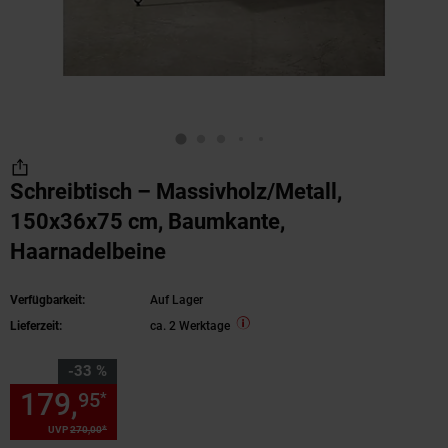
Schreibtisch – Massivholz/Metall,
150x36x75 cm, Baumkante,
Haarnadelbeine
Verfügbarkeit:
Auf Lager
Lieferzeit:
ca. 2 Werktage
Sie Sparen 33 Prozent,
-33 %
179,
Sie Sparen 33 Prozent, 1
95
*
*
UVP
270,
00
UVP : 270,
00
€