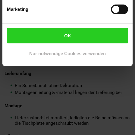
Barrierefreie Tischplatte mit viel Platz zum Arbeiten
Marketing
Empfohlene Maximalbelastbarkeit: 76,5 kg
Jede Rissbildung, Astlöcher und andere
Unregelmäßigkeiten des Holzes bleiben für den
natürlichen Look bewusst sichtbar
OK
Material
Tischplatte: Akazie Massivholz, mit Klarlack beschichtet
Nur notwendige Cookies verwenden
Beine: pulverbeschichtetes Eisen
Lieferumfang
Ein Schreibtisch ohne Dekoration
Montageanleitung & -material liegen der Lieferung bei
Montage
Lieferzustand: teilmontiert, lediglich die Beine müssen an
die Tischplatte angeschraubt werden