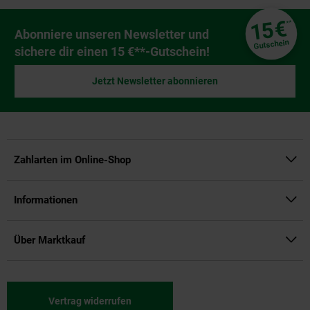
Fußzeile
€
15
**
Newsletter Anmeldung
Abonniere unseren Newsletter und
Gutschein
sichere dir einen 15 €**-Gutschein!
Jetzt Newsletter abonnieren
Zahlarten im Online-Shop
Informationen
Über Marktkauf
Vertrag widerrufen