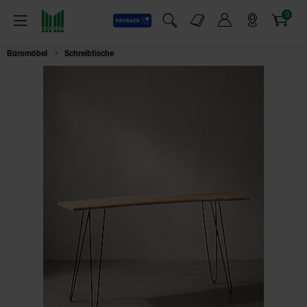
0
Payback
Markt-Angebote
Artikel
Menü
Suchfeld einblenden
Mein Konto
Markt finden
Warenkorb
Büromöbel
Schreibtische
Schreibtisch – Massivholz/Metall, 150x36x75