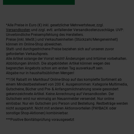
*Alle Preise in Euro (€) inkl. gesetzlicher Mehrwertsteuer, zzgl.
Fußnoten
Versandkosten
und zzgl. evtl. anfallender Versandkostenzuschläge. UVP:
Unverbindliche Preisempfehlung des Herstellers.
Preise (inkl. MwSt.) und Verkaufseinheiten (Stückzahl/Mengeneinheit)
können im Online-Shop abweichen.
Statt- und durchgestrichene Preise beziehen sich auf unseren zuvor
geforderten Verkaufspreis.
Alle Artikel solange der Vorrat reicht! Änderungen und Irrtümer vorbehalten.
Abbildungen ähnlich. Die abgebildeten Artikel können wegen des
begrenzten Angebots schon am ersten Tag ausverkauft sein.
Abgabe nur in haushaltsüblichen Mengen!
**15€ Rabatt im Marktkauf Online-Shop auf das komplette Sortiment ab
einem Mindestbestellwert von 200 €. Ausgenommen: Kategorie Multimedia,
Gutscheine, Bücher und Pre- & Anfangsmilchnahrung sowie gesondert
gekennzeichnete Artikel. Keine Anrechnung auf Versandkosten. Der
Gutschein wird nur einmalig an Neuanmelder versendet. Nur online
einlösbar. Nur ein Gutschein pro Person und Bestellung. Restbeträge werden
nicht ausgezahlt. Nicht mit anderen Aktionsvorteilen (PAYBACK oder
sonstige Shop-Aktionen) kombinierbar.
***Positive Bonitätsprüfung vorausgesetzt