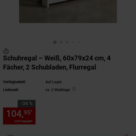
Schuhregal – Weiß, 60x79x24 cm, 4
Fächer, 2 Schubladen, Flurregal
Verfügbarkeit:
Auf Lager
Lieferzeit:
ca. 2 Werktage
Sie Sparen 34 Prozent,
-34 %
104,
Sie Sparen 34 Prozent, 1
95
*
*
UVP
160,
00
UVP : 160,
00
€