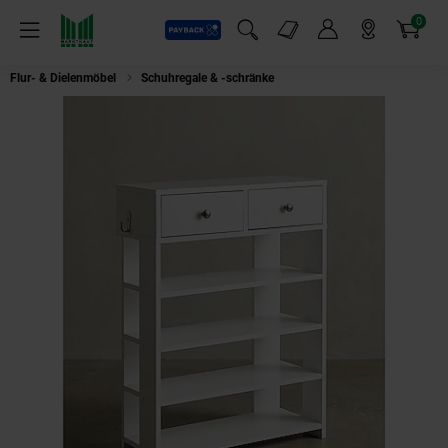
0
Payback
Markt-Angebote
Artikel
Menü
Suchfeld einblenden
Mein Konto
Markt finden
Warenkorb
Flur- & Dielenmöbel
Schuhregale & -schränke
Schuhregal – Weiß, 60x79x2