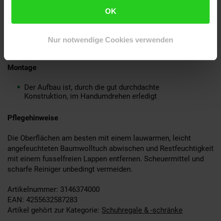
OK
Lieferumfang
Ein Schuhregal ohne Dekoration
Nur notwendige Cookies verwenden
Montagematerial und Anleitung liegen der Lieferung bei
Montage
Der Aufbau ist, durch die gut durchdachte
Konstruktion, im Handumdrehen erledigt
Pflegehinweise
Die Oberflächen am besten mit einem lauwarmen, leicht
angefeuchteten Baumwolltuch abwischen und Restfeuchtigkeit
mit einem fusselfreien Lappen entfernen. Scheuermittel und
scharfe Reiniger unbedingt vermeiden.
Artikelnummer: 3146374000
EAN: 4255632587283
Artikel gehört zur Kategorie:
Schuhregale & -schränke