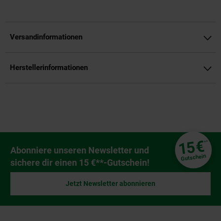
Versandinformationen
Herstellerinformationen
Fußzeile
€
15
**
Newsletter Anmeldung
Abonniere unseren Newsletter und
Gutschein
sichere dir einen 15 €**-Gutschein!
Jetzt Newsletter abonnieren