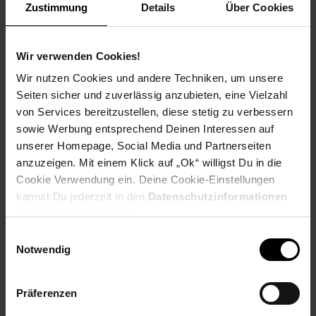
Zustimmung
Details
Über Cookies
Breite: 88 cm
Höhe: 120 cm
Tiefe: 40 cm
Wir verwenden Cookies!
Innenabmessungen je großem Fach (BxHxT): 56 x 13,5 x
35,5 cm
Wir nutzen Cookies und andere Techniken, um unsere
Innenabmessungen je kleinem Fach (BxHxT): 27 x 13,5 x
Seiten sicher und zuverlässig anzubieten, eine Vielzahl
35,5 cm
von Services bereitzustellen, diese stetig zu verbessern
Materialstärke Holz: 1,5 cm
sowie Werbung entsprechend Deinen Interessen auf
Weitere Abmessungen finden Sie im Maßbild
unserer Homepage, Social Media und Partnerseiten
anzuzeigen. Mit einem Klick auf „Ok“ willigst Du in die
Farbe
Cookie Verwendung ein. Deine Cookie-Einstellungen
Korpus: Dunkelbraun
kannst Du jederzeit in den
Datenschutzinformationen
Beine: Schwarz
ändern bzw. widerrufen.
Einwilligungsauswahl
Besonderheiten
Notwendig
Jede Schuhkommode wurde liebevoll von Hand gefertigt
und ist somit ein unverwechselbares Unikat
Präferenzen
Da es sich um Handarbeit und um ein Naturprodukt
handelt kann es zu Farbabweichungen oder Unebenheiten