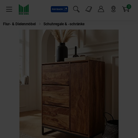
0
Payback
Markt-Angebote
Artikel
Menü
Suchfeld einblenden
Mein Konto
Markt finden
Warenkorb
Flur- & Dielenmöbel
Schuhregale & -schränke
Schuhschrank – Massivholz