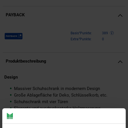
PAYBACK
Payback Punkte
Basis°Punkte:
389
Extra°Punkte:
0
Produktbeschreibung
Design
Massiver Schuhschrank in modernem Design
Große Ablagefläche für Deko, Schlüsselkorb, etc.
Schuhschrank mit vier Türen
Elegante und ausdrucksstarke Holzmaserung
Abmessungen