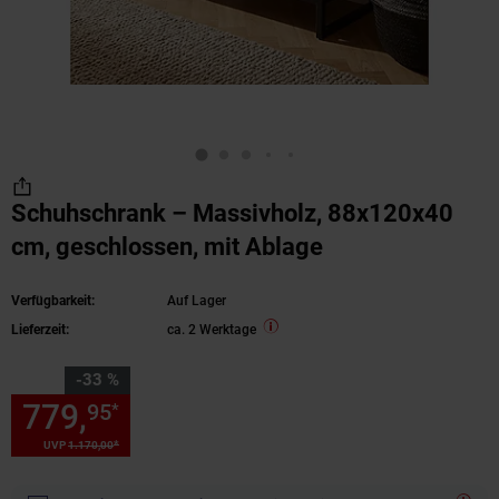
Schuhschrank – Massivholz, 88x120x40
cm, geschlossen, mit Ablage
Verfügbarkeit:
Auf Lager
Lieferzeit:
ca. 2 Werktage
Sie Sparen 33 Prozent,
-33 %
779,
Sie Sparen 33 Prozent, 7
95
*
*
UVP
1.170,
00
UVP : 1170,
00
€