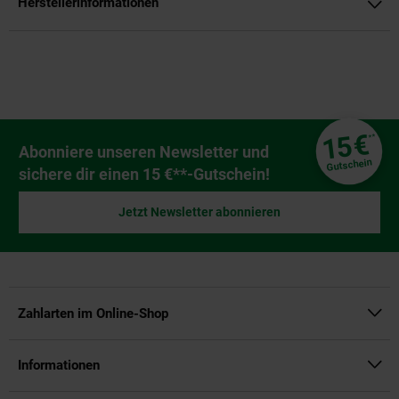
Herstellerinformationen
Fußzeile
€
15
**
Newsletter Anmeldung
Abonniere unseren Newsletter und
Gutschein
sichere dir einen 15 €**-Gutschein!
Jetzt Newsletter abonnieren
Zahlarten im Online-Shop
Informationen