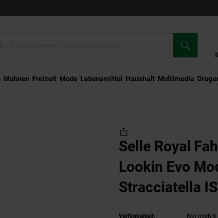
n
Wohnen
Freizeit
Mode
Lebensmittel
Haushalt
Multimedia
Droger
 Fahrrad-Sattel Lookin Evo Moderate Unisex - Stracciatella ISCC+
Selle Royal Fah
Lookin Evo Mod
Stracciatella 
Verfügbarkeit:
Nur noch 5 