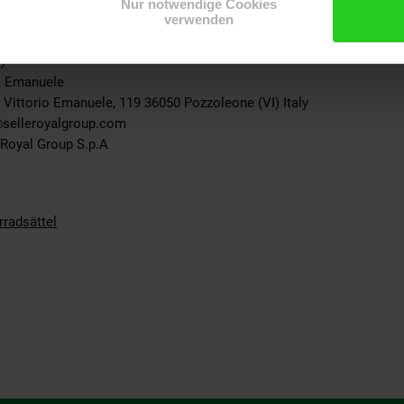
Nur notwendige Cookies
verwenden
)
io Emanuele
 Vittorio Emanuele, 119 36050 Pozzoleone (VI) Italy
@selleroyalgroup.com
 Royal Group S.p.A
rradsättel