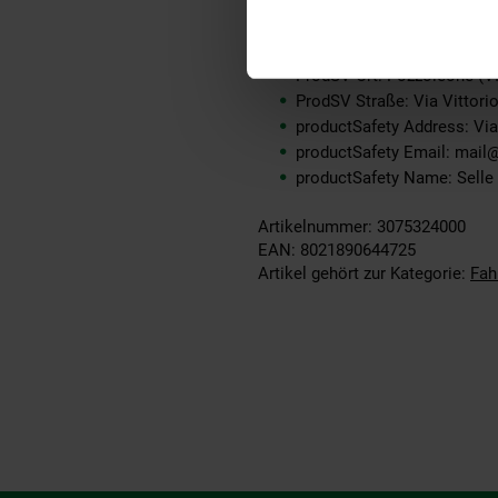
ProdSV PLZ: 36050
ProdSV Hausnummer: 119
ProdSV Ort: Pozzoleone (VI
ProdSV Straße: Via Vittor
productSafety Address: Via
productSafety Email: mail
productSafety Name: Selle
Artikelnummer: 3075324000
EAN: 8021890644725
Artikel gehört zur Kategorie:
Fah