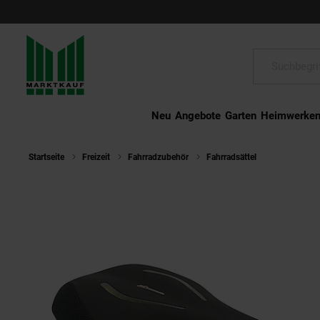
Schließen
Suche:
Neu
Angebote
Garten
Heimwerke
Startseite
Freizeit
Fahrradzubehör
Fahrradsättel
Selle Royal