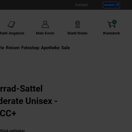
Kontakt
0
Artikel
Markt-Angebote
Mein Konto
Markt finden
Warenkorb
ie
Externer Link:
Reisen
Externer Link:
Fotoshop
Externer Link:
Apotheke
Sale
rrad-Sattel
erate Unisex -
ISCC+
Stück verfügbar