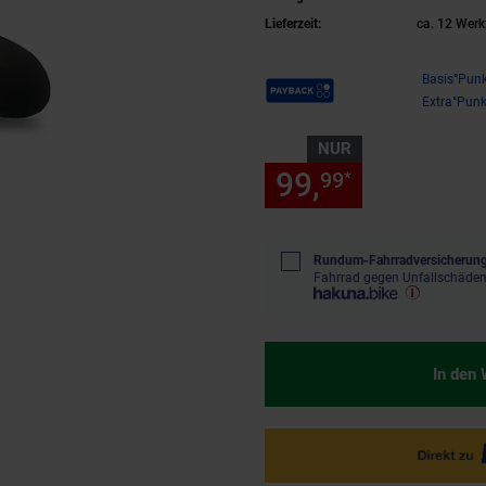
Lieferzeit:
ca. 12 Werk
Payback Punkte
Basis°Punk
Extra°Punk
NUR
99,
nur 99,
99
99
*
Rundum-Fahrradversicherung
Fahrrad gegen Unfallschäden
In den