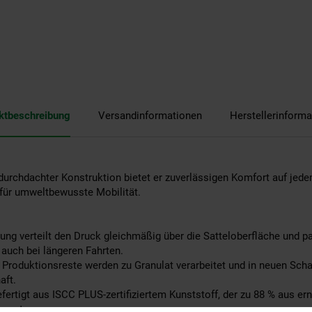
ktbeschreibung
Versandinformationen
Herstellerinforma
durchdachter Konstruktion bietet er zuverlässigen Komfort auf jede
 für umweltbewusste Mobilität.
rung verteilt den Druck gleichmäßig über die Satteloberfläche und
 auch bei längeren Fahrten.
 Produktionsreste werden zu Granulat verarbeitet und in neuen Scha
aft.
efertigt aus ISCC PLUS-zertifiziertem Kunststoff, der zu 88 % aus e
tammt.