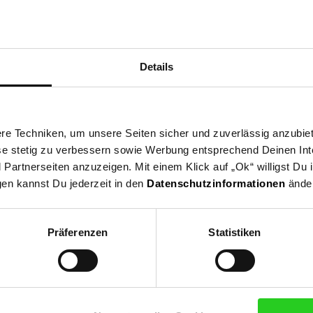
rgt mit seiner vorgeformten Schalenkonstruktion für maximale Flexi
Details
 Fahrten in der Stadt und der Natur.
chnologie macht den Sattel zu 100 % wasserdicht – für trockene Fa
e Techniken, um unsere Seiten sicher und zuverlässig anzubiet
ese stetig zu verbessern sowie Werbung entsprechend Deinen In
artnerseiten anzuzeigen. Mit einem Klick auf „Ok“ willigst Du
gen kannst Du jederzeit in den
Datenschutzinformationen
änder
lassen sich kompatible Selle Royal-Satteltaschen und Zubehör einfa
erate Unisex - Stracciatella ISCC+
Präferenzen
Statistiken