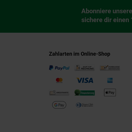
Fußzeile
Abonniere unsere
Newsletter Anmeldu
sichere dir einen
Zahlarten im Online-Shop