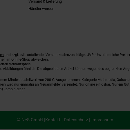
Versand & Lieferung
Händler werden
ten
und zzgl. evtl. anfallender Versandkostenzuschläge. UVP: Unverbindliche Preise
nnen im Online-Shop abweichen.
erten Verkaufspreis.
ten. Abbildungen ähnlich. Die abgebildeten Artikel können wegen des begrenzten An
einem Mindestbestellwert von 200 €. Ausgenommen: Kategorie Multimedia, Gutsche
ein wird nur einmalig an Neuanmelder versendet. Nur online einlösbar. Nur ein Gut
n) kombinierbar.
© NeS GmbH |
Kontakt
|
Datenschutz
|
Impressum