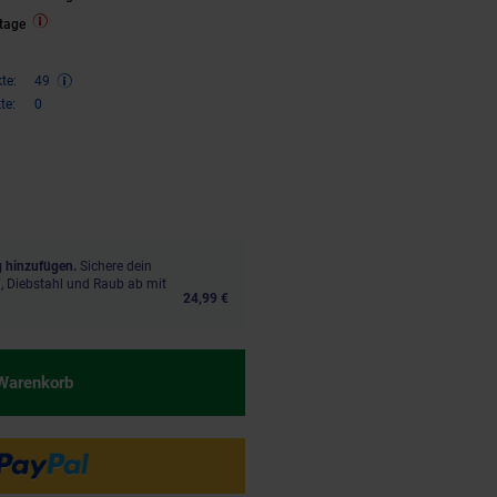
tage
te:
49
te:
0
€ Sternchen Fußnote, Details am
 hinzufügen.
Sichere dein
, Diebstahl und Raub ab mit
24,99 €
 Warenkorb