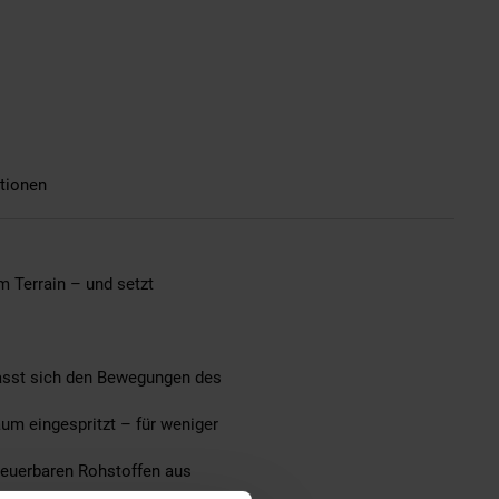
tionen
m Terrain – und setzt
 passt sich den Bewegungen des
um eingespritzt – für weniger
rneuerbaren Rohstoffen aus