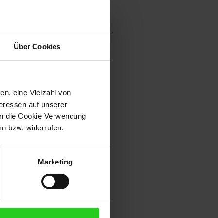
bilität und effektive
Über Cookies
hrten bei jedem Wetter.
en, eine Vielzahl von
teressen auf unserer
 in die Cookie Verwendung
n bzw. widerrufen.
ch und sicher befestigen.
Marketing