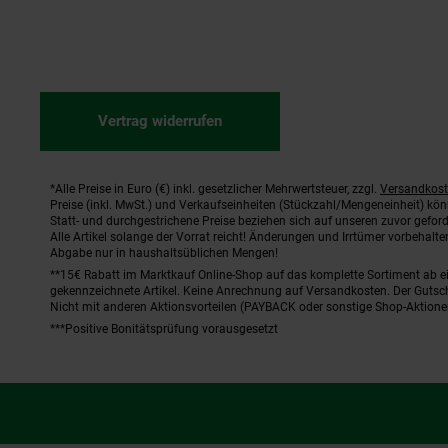
Vertrag widerrufen
*Alle Preise in Euro (€) inkl. gesetzlicher Mehrwertsteuer, zzgl.
Versandkos
Fußnoten
Preise (inkl. MwSt.) und Verkaufseinheiten (Stückzahl/Mengeneinheit) kö
Statt- und durchgestrichene Preise beziehen sich auf unseren zuvor geford
Alle Artikel solange der Vorrat reicht! Änderungen und Irrtümer vorbehal
Abgabe nur in haushaltsüblichen Mengen!
**15€ Rabatt im Marktkauf Online-Shop auf das komplette Sortiment ab 
gekennzeichnete Artikel. Keine Anrechnung auf Versandkosten. Der Gutsch
Nicht mit anderen Aktionsvorteilen (PAYBACK oder sonstige Shop-Aktione
***Positive Bonitätsprüfung vorausgesetzt