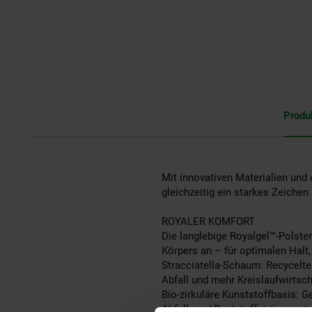
Produ
Mit innovativen Materialien und 
gleichzeitig ein starkes Zeichen
ROYALER KOMFORT
Die langlebige Royalgel™-Polste
Körpers an – für optimalen Halt,
Stracciatella-Schaum: Recycelte
Abfall und mehr Kreislaufwirtsch
Bio-zirkuläre Kunststoffbasis: G
Abfall- und Reststoffströmen s