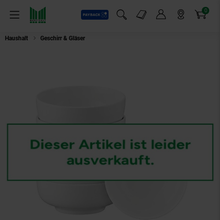
0
Payback
Markt-Angebote
Artikel
Menü
Suchfeld einblenden
Mein Konto
Markt finden
Warenkorb
Haushalt
Geschirr & Gläser
Seltmann Weiden Foodbowls Sento Home ø 20