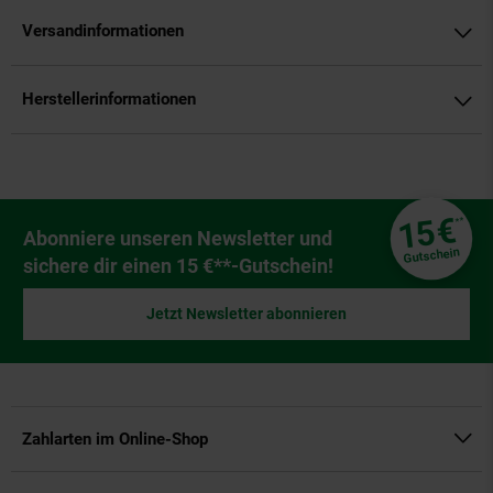
Versandinformationen
Herstellerinformationen
Fußzeile
€
15
**
Newsletter Anmeldung
Abonniere unseren Newsletter und
Gutschein
sichere dir einen 15 €**-Gutschein!
Jetzt Newsletter abonnieren
Zahlarten im Online-Shop