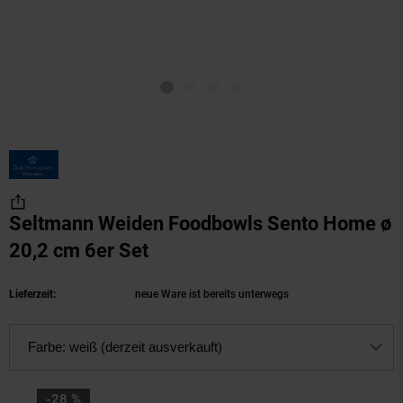
Seltmann Weiden Foodbowls Sento Home ø
20,2 cm 6er Set
(Produkt aktuell ausverkauft
Lieferzeit:
neue Ware ist bereits unterwegs
Farbe:
weiß (derzeit ausverkauft)
Sie Sparen 28 Prozent,
-28 %