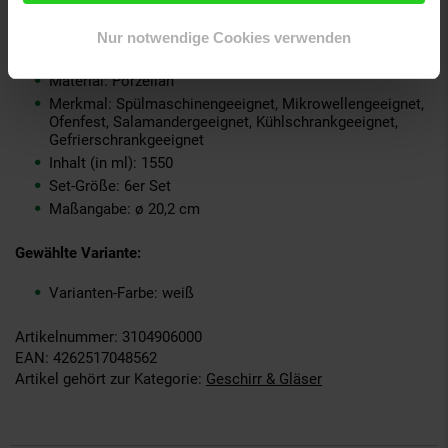
Kollektion Serie: SENTO HOME
Lieferungsumfang: 6x Schale
Nur notwendige Cookies verwenden
Marke: Seltmann Weiden
Material: Porzellan
Merkmal: Spülmaschinengeeignet, Mikrowellengeeignet,
Ofenfest, Salamandergeeignet, Kühlschrankgeeignet,
Gefrierschrankgeeignet
Inhalt (in ml): 1550
Set-Größe: 6er Set
Maßangabe: ø 20,2 cm
Gewählte Variante:
Varianten-Farbe: weiß
Artikelnummer: 3104906000
EAN: 4262517048562
Artikel gehört zur Kategorie:
Geschirr & Gläser