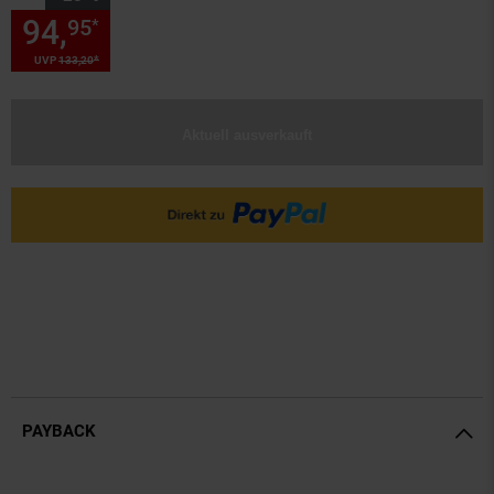
94,
Sie Sparen 28 Prozent, 94,
95
*
*
UVP
133,
20
UVP : 133,
20
€
Aktuell ausverkauft
PAYBACK