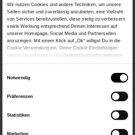
- 2× Müslischale
Wir nutzen Cookies und andere Techniken, um unsere
- 2× Frühstücksteller
Seiten sicher und zuverlässig anzubieten, eine Vielzahl
von Services bereitzustellen, diese stetig zu verbessern
Artikeldetails:
sowie Werbung entsprechend Deinen Interessen auf
Material: Porzellan
unserer Homepage, Social Media und Partnerseiten
Merkmale: Spülmaschinenfest, mikrowellenfest, ofenfest
anzuzeigen. Mit einem Klick auf „Ok“ willigst Du in die
Henkelbecher:
Cookie Verwendung ein. Deine Cookie-Einstellungen
Maße: ca. 11,2 × 10,6 × 10,6 cm
kannst Du jederzeit in den
Datenschutzinformationen
Inhalt: ca. 350 ml
ändern bzw. widerrufen.
Einwilligungsauswahl
Müslischale:
Notwendig
Durchmesser: ca. 15 cm
Höhe: ca. 7,7 cm
Präferenzen
Frühstücksteller:
Durchmesser: ca. 22,6 cm
Höhe: ca. 2,1 cm
Statistiken
Anzahl Personen: 2
Anzahl Teile: 6
Marketing