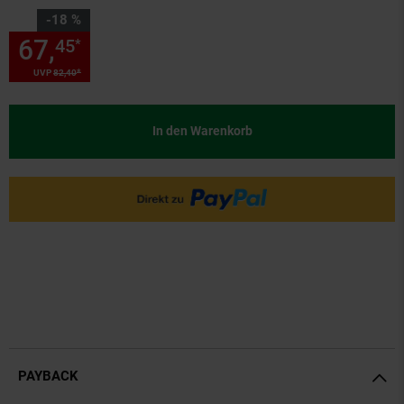
Sie Sparen 18 Prozent,
-18 %
67,
Sie Sparen 18 Prozent, 67,
45
*
*
UVP
82,
40
UVP : 82,
40
€
In den Warenkorb
PAYBACK