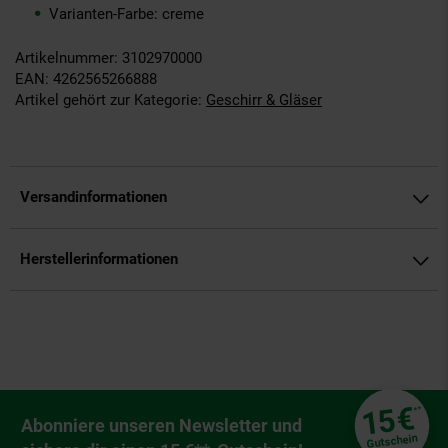
Varianten-Farbe: creme
Artikelnummer: 3102970000
EAN: 4262565266888
Artikel gehört zur Kategorie:
Geschirr & Gläser
Versandinformationen
Herstellerinformationen
Fußzeile
€
15
**
Newsletter Anmeldung
Abonniere unseren Newsletter und
Gutschein