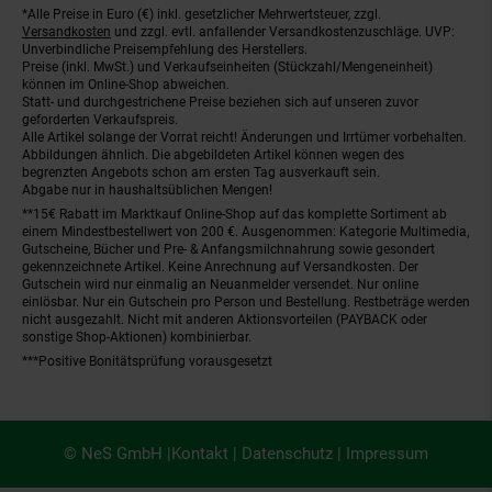
*Alle Preise in Euro (€) inkl. gesetzlicher Mehrwertsteuer, zzgl.
Fußnoten
Versandkosten
und zzgl. evtl. anfallender Versandkostenzuschläge. UVP:
Unverbindliche Preisempfehlung des Herstellers.
Preise (inkl. MwSt.) und Verkaufseinheiten (Stückzahl/Mengeneinheit)
können im Online-Shop abweichen.
Statt- und durchgestrichene Preise beziehen sich auf unseren zuvor
geforderten Verkaufspreis.
Alle Artikel solange der Vorrat reicht! Änderungen und Irrtümer vorbehalten.
Abbildungen ähnlich. Die abgebildeten Artikel können wegen des
begrenzten Angebots schon am ersten Tag ausverkauft sein.
Abgabe nur in haushaltsüblichen Mengen!
**15€ Rabatt im Marktkauf Online-Shop auf das komplette Sortiment ab
einem Mindestbestellwert von 200 €. Ausgenommen: Kategorie Multimedia,
Gutscheine, Bücher und Pre- & Anfangsmilchnahrung sowie gesondert
gekennzeichnete Artikel. Keine Anrechnung auf Versandkosten. Der
Gutschein wird nur einmalig an Neuanmelder versendet. Nur online
einlösbar. Nur ein Gutschein pro Person und Bestellung. Restbeträge werden
nicht ausgezahlt. Nicht mit anderen Aktionsvorteilen (PAYBACK oder
sonstige Shop-Aktionen) kombinierbar.
***Positive Bonitätsprüfung vorausgesetzt
© NeS GmbH |
Kontakt
|
Datenschutz
|
Impressum