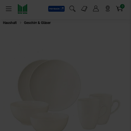
0
Payback
Markt-Angebote
Artikel
Menü
Suchfeld einblenden
Mein Konto
Markt finden
Warenkorb
Haushalt
Geschirr & Gläser
Seltmann Weiden Frühstücks-Set Savona Fine