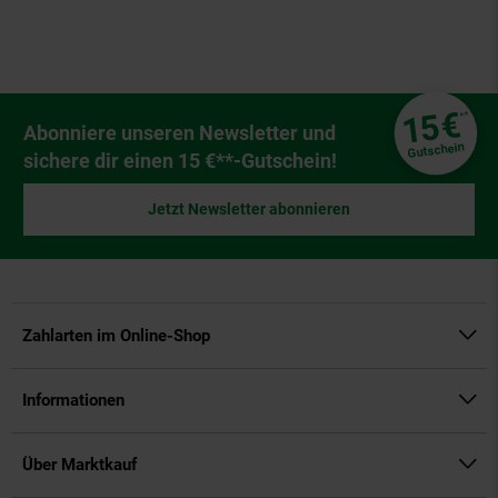
Fußzeile
€
15
**
Newsletter Anmeldung
Abonniere unseren Newsletter und
Gutschein
sichere dir einen 15 €**-Gutschein!
Jetzt Newsletter abonnieren
Zahlarten im Online-Shop
Informationen
Über Marktkauf