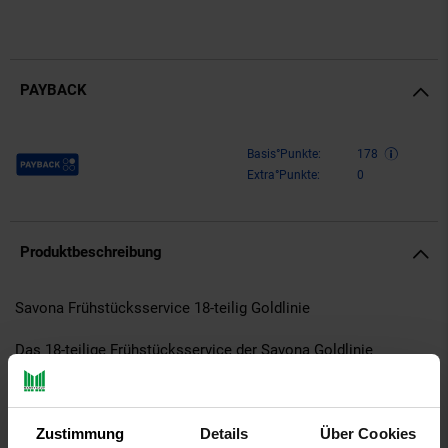
PAYBACK
Payback Punkte
Basis°Punkte:
178
Extra°Punkte:
0
Produktbeschreibung
Savona Frühstücksservice 18-teilig Goldlinie
Das 18-teilige Frühstücksservice der Savona Goldlinie
überzeugt durch modernes, elegantes Design und hohe
Alltagstauglichkeit. Die cremefarbenen Artikel mit dezentem
goldfarbenem Rand verbinden schlichte Eleganz mit
Zustimmung
Details
Über Cookies
harmonischen Formen und hochwertiger Verarbeitung. Das Set