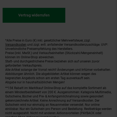
Vertrag widerrufen
*Alle Preise in Euro (€) inkl. gesetzlicher Mehrwertsteuer, zzgl.
Fußnoten
Versandkosten
und zzgl. evtl. anfallender Versandkostenzuschläge. UVP:
Unverbindliche Preisempfehlung des Herstellers.
Preise (inkl. MwSt.) und Verkaufseinheiten (Stückzahl/Mengeneinheit)
können im Online-Shop abweichen.
Statt- und durchgestrichene Preise beziehen sich auf unseren zuvor
geforderten Verkaufspreis.
Alle Artikel solange der Vorrat reicht! Änderungen und Irrtümer vorbehalten.
Abbildungen ähnlich. Die abgebildeten Artikel können wegen des
begrenzten Angebots schon am ersten Tag ausverkauft sein.
Abgabe nur in haushaltsüblichen Mengen!
**15€ Rabatt im Marktkauf Online-Shop auf das komplette Sortiment ab
einem Mindestbestellwert von 200 €. Ausgenommen: Kategorie Multimedia,
Gutscheine, Bücher und Pre- & Anfangsmilchnahrung sowie gesondert
gekennzeichnete Artikel. Keine Anrechnung auf Versandkosten. Der
Gutschein wird nur einmalig an Neuanmelder versendet. Nur online
einlösbar. Nur ein Gutschein pro Person und Bestellung. Restbeträge werden
nicht ausgezahlt. Nicht mit anderen Aktionsvorteilen (PAYBACK oder