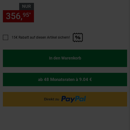
NUR
356,
nur 356,
€ Sternchen Fu
95
95
*
15€ Rabatt auf diesen Artikel sichern!
Promotion "15€ Rabatt auf diesen Artikel sichern!" anwenden
In den Warenkorb
ab 48 Monatsraten
à 9.04 €