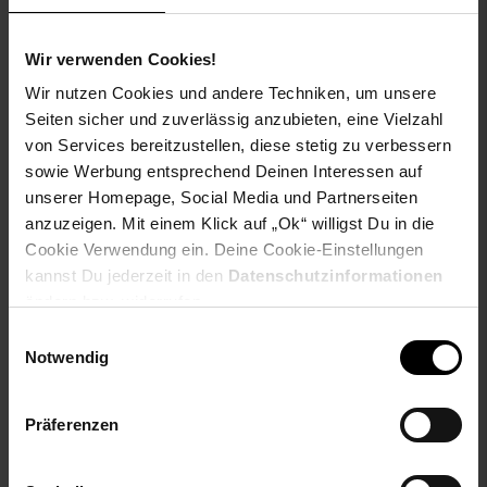
bietet alles für ein stilvolles Frühstück, von Heißgetränken
über Müsli bis hin zu frischen Brötchen, und ist sowohl für den
täglichen Gebrauch als auch für besondere Anlässe bestens
Wir verwenden Cookies!
geeignet.
Wir nutzen Cookies und andere Techniken, um unsere
Seiten sicher und zuverlässig anzubieten, eine Vielzahl
Das Set enthält:
- 6x Henkelbecher 350 ml
von Services bereitzustellen, diese stetig zu verbessern
- 6x Müslischale
sowie Werbung entsprechend Deinen Interessen auf
- 6x Frühstücksteller
unserer Homepage, Social Media und Partnerseiten
anzuzeigen. Mit einem Klick auf „Ok“ willigst Du in die
Artikeldetails:
Cookie Verwendung ein. Deine Cookie-Einstellungen
Material: Porzellan
kannst Du jederzeit in den
Datenschutzinformationen
Merkmale: Spülmaschinenfest, mikrowellenfest, ofenfest
ändern bzw. widerrufen.
Henkelbecher:
Einwilligungsauswahl
Maße: ca. 11,2 × 10,6 × 10,6 cm
Notwendig
Inhalt: ca. 350 ml
Müslischale:
Präferenzen
Durchmesser: ca. 15 cm
Höhe: ca. 7,7 cm