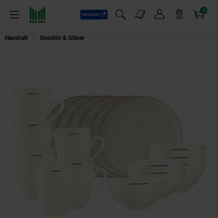
0
Payback
Markt-Angebote
Artikel
Menü
Suchfeld einblenden
Mein Konto
Markt finden
Warenkorb
Haushalt
Geschirr & Gläser
Seltmann Weiden Frühstücksservice Savona Gol