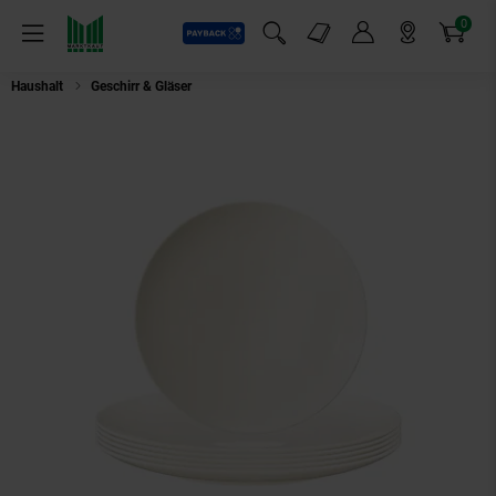
0
Payback
Markt-Angebote
Artikel
Menü
Suchfeld einblenden
Mein Konto
Markt finden
Warenkorb
Haushalt
Geschirr & Gläser
Seltmann Weiden Frühstücksteller Savona Fin