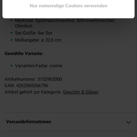
Nur notwendige Cookies verwenden
Marke: Seltmann Weiden
Material: Porzellan
Merkmal: Spülmaschinenfest, Mikrowellensicher,
Ofenfest
Set-Größe: 6er Set
Maßangabe: ø 22,6 cm
Gewählte Variante:
Varianten-Farbe: creme
Artikelnummer: 3102962000
EAN: 4262565266796
Artikel gehört zur Kategorie:
Geschirr & Gläser
Versandinformationen