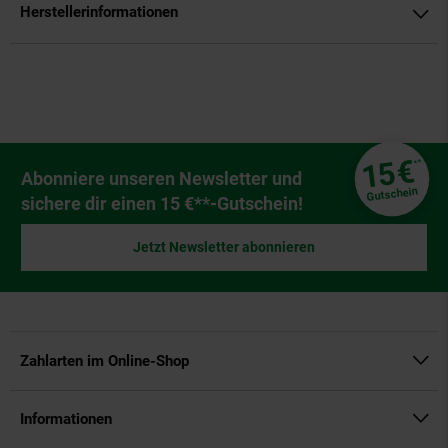
Herstellerinformationen
Fußzeile
€
15
**
Newsletter Anmeldung
Abonniere unseren Newsletter und
Gutschein
sichere dir einen 15 €**-Gutschein!
Jetzt Newsletter abonnieren
Zahlarten im Online-Shop
Informationen