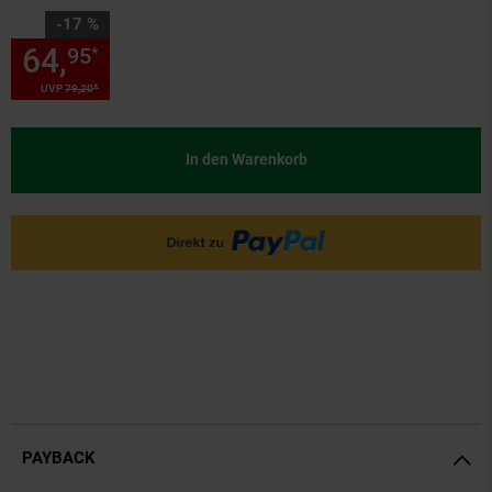
Sie Sparen 17 Prozent,
-17 %
64,
Sie Sparen 17 Prozent, 64,
95
*
*
UVP
79,
20
UVP : 79,
20
€
In den Warenkorb
PAYBACK