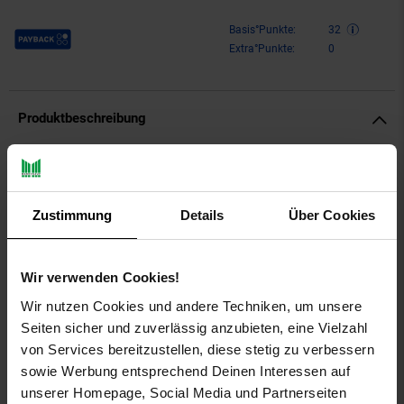
Payback Punkte
Basis°Punkte:
32
Extra°Punkte:
0
Produktbeschreibung
Seltmann Weiden – Savona Frühstücksteller ø 22,6 cm 6er Set
Die Frühstücksteller aus der Serie Savona Fine Diamond von
Zustimmung
Details
Über Cookies
Seltmann Weiden bringen mediterranes Flair auf den Tisch.
Das cremefarbene Porzellan verbindet modernes Design mit
Alltagstauglichkeit und überzeugt durch harmonische,
Wir verwenden Cookies!
ausgewogene Linien. Die Teller eignen sich sowohl für den
täglichen Gebrauch als auch für festliche Anlässe und setzen
Wir nutzen Cookies und andere Techniken, um unsere
jedes Frühstück stilvoll in Szene. Gefertigt aus hochwertigem
Seiten sicher und zuverlässig anzubieten, eine Vielzahl
Porzellan überzeugen sie durch Langlebigkeit und stabile
von Services bereitzustellen, diese stetig zu verbessern
Verarbeitung, während das klare, elegante Design jedes
sowie Werbung entsprechend Deinen Interessen auf
Gedeck ergänzt.
unserer Homepage, Social Media und Partnerseiten