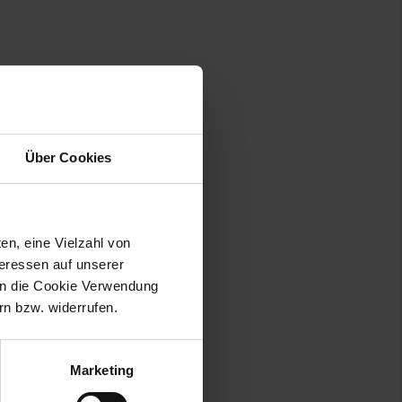
Über Cookies
rankgeeignet
en, eine Vielzahl von
teressen auf unserer
 in die Cookie Verwendung
n bzw. widerrufen.
Marketing
tmann-Straße 59-67, 92637