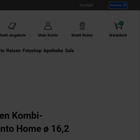
Kontakt
0
Artikel
Markt-Angebote
Mein Konto
Markt finden
Warenkorb
ie
Externer Link:
Reisen
Externer Link:
Fotoshop
Externer Link:
Apotheke
Sale
en Kombi-
ento Home ø 16,2