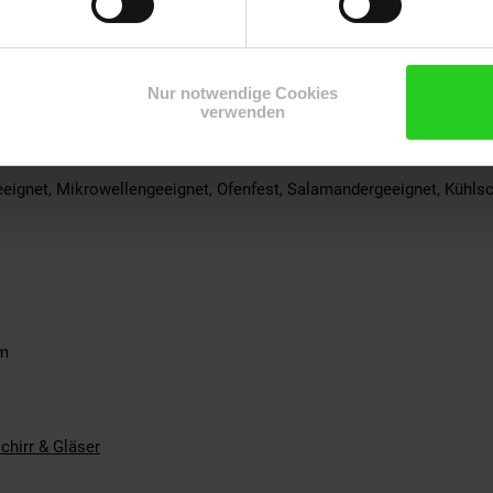
iden
ssen
HOME
Nur notwendige Cookies
verwenden
rtasse
ignet, Mikrowellengeeignet, Ofenfest, Salamandergeeignet, Kühlsc
am
chirr & Gläser