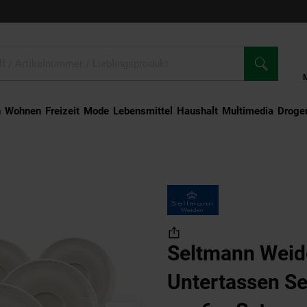
n
Wohnen
Freizeit
Mode
Lebensmittel
Haushalt
Multimedia
Droger
tertassen Sento Home ø 16,2 cm 6er Set
Seltmann Weid
Untertassen S