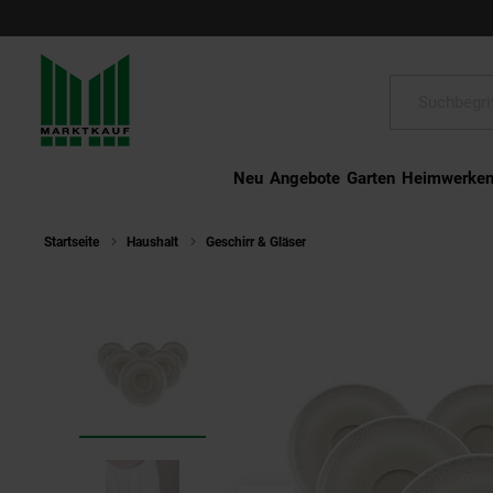
Schließen
Suche:
Neu
Angebote
Garten
Heimwerke
Startseite
Haushalt
Geschirr & Gläser
Seltmann Weiden Kombi-Un