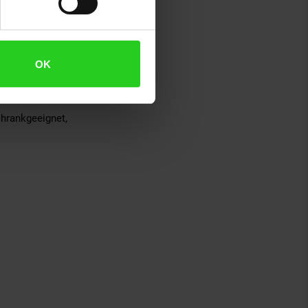
OK
hrankgeeignet,