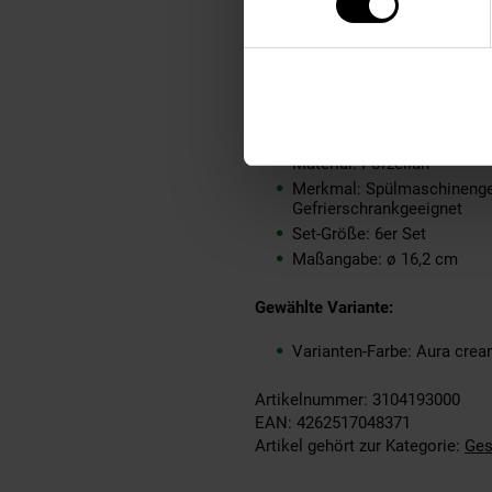
GPSR PLZ & Ort: 92637 We
Produkttyp: Kombi-Unterta
Grundpreispflicht: Nein
Kollektion Serie: SENTO 
Lieferungsumfang: 6x Unte
Marke: Seltmann Weiden
Material: Porzellan
Merkmal: Spülmaschinengee
Gefrierschrankgeeignet
Set-Größe: 6er Set
Maßangabe: ø 16,2 cm
Gewählte Variante:
Varianten-Farbe: Aura cre
Artikelnummer: 3104193000
EAN: 4262517048371
Artikel gehört zur Kategorie:
Ges