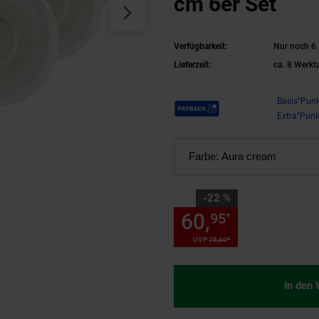
cm 6er Set
Verfügbarkeit:
Nur noch 6 
Lieferzeit:
ca. 8 Werkt
Payback Punkte
Basis°Punk
Extra°Punk
Farbe:
Aura cream
Sie Sparen 22 Prozent,
-22 %
60,
Sie Spare
95
*
*
UVP
78,
60
UVP : 78,
60
€
In den