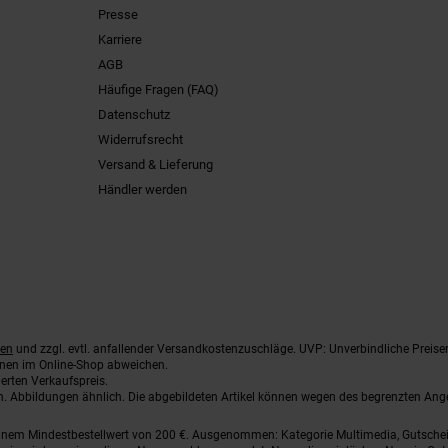
Presse
Karriere
AGB
Häufige Fragen (FAQ)
Datenschutz
Widerrufsrecht
Versand & Lieferung
Händler werden
ten
und zzgl. evtl. anfallender Versandkostenzuschläge. UVP: Unverbindliche Preise
nnen im Online-Shop abweichen.
erten Verkaufspreis.
ten. Abbildungen ähnlich. Die abgebildeten Artikel können wegen des begrenzten An
einem Mindestbestellwert von 200 €. Ausgenommen: Kategorie Multimedia, Gutsche