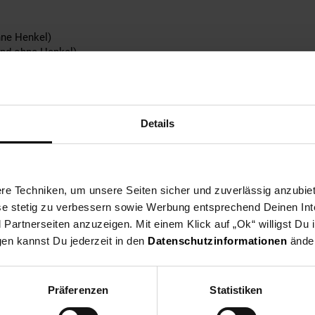
hne Henkel)
und ohne Henkel)
und ohne Henkel)
ohne Henkel)
Details
, Mikrowellengeeignet, Ofenfest, Kühlschrankgeeignet, Gefriersch
e
e Techniken, um unsere Seiten sicher und zuverlässig anzubiet
ese stetig zu verbessern sowie Werbung entsprechend Deinen In
artnerseiten anzuzeigen. Mit einem Klick auf „Ok“ willigst Du
gen kannst Du jederzeit in den
Datenschutzinformationen
änder
o Home
Präferenzen
Statistiken
 die EU: Porzellanfabriken Christian Seltmann GmbH, Christian-Sel
vice@seltmann.com