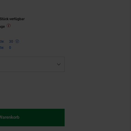
Stück verfügbar
age
te:
30
te:
0
n 22 Prozent, 60,
€ Sternchen F
95
 Warenkorb