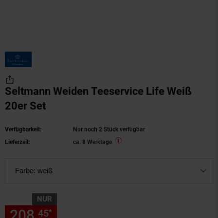
Seltmann Weiden Teeservice Life Weiß
20er Set
Verfügbarkeit:
Nur noch 2 Stück verfügbar
Lieferzeit:
ca. 8 Werktage
Farbe:
weiß
NUR
208,
nur 208,
€ Sternchen Fu
45
45
*