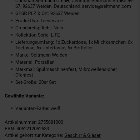
Christian Seltmann GmbH, Christian-Seltmann-Straße 59-
67, 92637 Weiden, Deutschland, service@seltmann.com
GPSR PLZ & Ort: 92637 Weiden
Produkttyp: Teeservice
Grundpreispflicht: Nein
Kollektion Serie: LIFE
Lieferungsumfang: 1x Zuckerdose, 1x Milchkännchen, 6x
Teetasse, 6x Untertasse, 6x Brotteller
Marke: Seltmann Weiden
Material: Porzellan
Merkmal: Spülmaschinenfest, Mikrowellensicher,
Ofenfest
Set-Größe: 20er Set
Gewählte Variante:
Varianten-Farbe: weiß
Artikelnummer: 2755881000
EAN: 4052212052533
Artikel gehört zur Kategorie:
Geschirr & Gläser