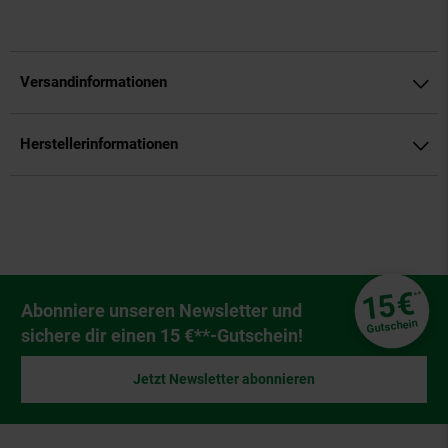
Versandinformationen
Herstellerinformationen
Fußzeile
€
15
**
Newsletter Anmeldung
Abonniere unseren Newsletter und
Gutschein
sichere dir einen 15 €**-Gutschein!
Jetzt Newsletter abonnieren