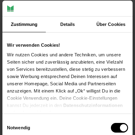
Lieferumfang:
- 1x Milchkännchen
- 1x Zuckerdose
Zustimmung
Details
Über Cookies
- 6x Teetasse
- 6x Untertasse
- 6x Brotteller
Wir verwenden Cookies!
Artikeldetails:
Wir nutzen Cookies und andere Techniken, um unsere
Material: Porzellan
Seiten sicher und zuverlässig anzubieten, eine Vielzahl
Merkmal: Spülmaschinenfest, Mikrowellengeeignet
von Services bereitzustellen, diese stetig zu verbessern
sowie Werbung entsprechend Deinen Interessen auf
Milchkännchen:
unserer Homepage, Social Media und Partnerseiten
Durchmesser: ca. 12,9 cm
anzuzeigen. Mit einem Klick auf „Ok“ willigst Du in die
Höhe: ca. 7,9 cm
Inhalt: ca. 260 ml
Cookie Verwendung ein. Deine Cookie-Einstellungen
kannst Du jederzeit in den
Datenschutzinformationen
Zuckerdose:
ändern bzw. widerrufen.
Durchmesser: ca. 9,8 cm
Einwilligungsauswahl
Höhe: ca. 10,2 cm
Notwendig
Inhalt: ca. 260 ml