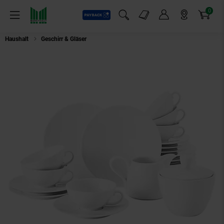
0
Payback
Markt-Angebote
Artikel
Menü
Suchfeld einblenden
Mein Konto
Markt finden
Warenkorb
Haushalt
Geschirr & Gläser
Seltmann Weiden Teeservice Life Weiß 20er Se