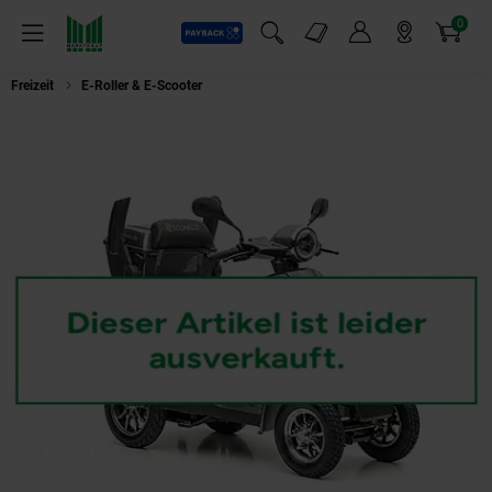
0
Payback
Markt-Angebote
Artikel
Menü
Suchfeld einblenden
Mein Konto
Markt finden
Warenkorb
Freizeit
E-Roller & E-Scooter
Seniorenmobil P4000, Lithium-Akku, 25 km/