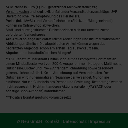
*Alle Preise in Euro (€) inkl. gesetzlicher Mehrwertsteuer, zzgl.
Fußnoten
Versandkosten
und zzgl. evtl. anfallender Versandkostenzuschläge. UVP:
Unverbindliche Preisempfehlung des Herstellers.
Preise (inkl. MwSt.) und Verkaufseinheiten (Stückzahl/Mengeneinheit)
können im Online-Shop abweichen.
Statt- und durchgestrichene Preise beziehen sich auf unseren zuvor
geforderten Verkaufspreis.
Alle Artikel solange der Vorrat reicht! Änderungen und Irrtümer vorbehalten.
Abbildungen ähnlich. Die abgebildeten Artikel können wegen des
begrenzten Angebots schon am ersten Tag ausverkauft sein.
Abgabe nur in haushaltsüblichen Mengen!
**15€ Rabatt im Marktkauf Online-Shop auf das komplette Sortiment ab
einem Mindestbestellwert von 200 €. Ausgenommen: Kategorie Multimedia,
Gutscheine, Bücher und Pre- & Anfangsmilchnahrung sowie gesondert
gekennzeichnete Artikel. Keine Anrechnung auf Versandkosten. Der
Gutschein wird nur einmalig an Neuanmelder versendet. Nur online
einlösbar. Nur ein Gutschein pro Person und Bestellung. Restbeträge werden
nicht ausgezahlt. Nicht mit anderen Aktionsvorteilen (PAYBACK oder
sonstige Shop-Aktionen) kombinierbar.
***Positive Bonitätsprüfung vorausgesetzt
© NeS GmbH |
Kontakt
|
Datenschutz
|
Impressum