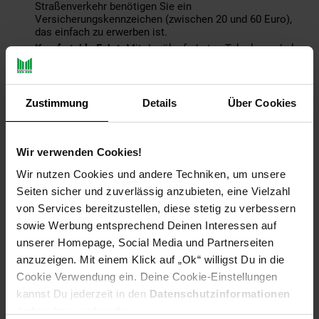
Straßenverkehr benötigen Sie ein
Versicherungskennzeichen (zwischen 20 und 60 Euro),
das einfach zu erwerben ist.
Komfortable Fahrt:
Mit der ölgefederten Teleskopgabel
und dem verstellbaren Kunstledersitz genießen Sie auch
auf längeren Fahrten eine komfortable und angenehme
Fahrt. Die klappbaren Armlehnen ermöglichen zudem ein
einfaches Ein- und Aussteigen.
Zustimmung
Details
Über Cookies
Technische Daten
Wir verwenden Cookies!
Anzahl Personen
1 Person
Straßenzulassung
ja
Wir nutzen Cookies und andere Techniken, um unsere
Seiten sicher und zuverlässig anzubieten, eine Vielzahl
Antriebsart
Heckantrieb
Geschwindigkeitsbegrenzer
3
von Services bereitzustellen, diese stetig zu verbessern
Bürstenloser
sowie Werbung entsprechend Deinen Interessen auf
Motor
Motor Leistung
1
Elektro-Motor
unserer Homepage, Social Media und Partnerseiten
anzuzeigen. Mit einem Klick auf „Ok“ willigst Du in die
Maximale
v
25 km/h
Rückwärtsgang
Cookie Verwendung ein. Deine Cookie-Einstellungen
Geschwindigkeit
W
kannst Du jederzeit in den
Datenschutzinformationen
ändern bzw. widerrufen.
60 V / 20 Ah
c