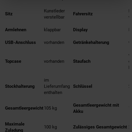
Kunstleder
K
Sitz
Fahrersitz
verstellbar
v
Armlehnen
klappbar
Display
L
USB-Anschluss
vorhanden
Getränkehalterung
v
v
Topcase
vorhanden
Staufach
d
b
im
Stockhalterung
Lieferumfang
Schlüssel
2
enthalten
Gesamtleergewicht mit
Gesamtleergewicht
105 kg
1
Akku
Maximale
100 kg
Zulässiges Gesamtgewicht
2
Zuladung