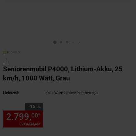
Seniorenmobil P4000, Lithium-Akku, 25
km/h, 1000 Watt, Grau
(Produkt aktuell ausve
Lieferzeit:
neue Ware ist bereits unterwegs
Sie Sparen 15 Prozent,
-15 %
2.799,
Sie Sparen 15 Prozent,
00
*
*
UVP
3.299,
00
UVP : 3299,
00
€