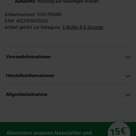
Außerorts:
Nutzung auf Radwegen erlaubt
Artikelnummer: 3161765000
EAN: 4027425670232
Artikel gehört zur Kategorie:
E-Roller & E-Scooter
Versandinformationen
Herstellerinformationen
Altgeräterücknahme
Fußzeile
€
15
**
Newsletter Anmeldung
Abonniere unseren Newsletter und