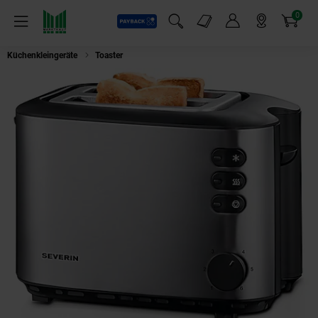
0
Payback
Markt-Angebote
Artikel
Menü
Suchfeld einblenden
Mein Konto
Markt finden
Warenkorb
Küchenkleingeräte
Toaster
SEVERIN AT 2514