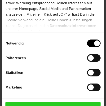
sowie Werbung entsprechend Deinen Interessen auf
unserer Homepage, Social Media und Partnerseiten
Produktbeschreibung
anzuzeigen. Mit einem Klick auf „Ok“ willigst Du in die
Cookie Verwendung ein. Deine Cookie-Einstellungen
kannst Du jederzeit in den
Datenschutzinformationen
Auftauen, erwärmen und knusprig toasten: So freuen Sie sich
jeden Tag auf das Frühstück.
ändern bzw. widerrufen.
Einwilligungsauswahl
Durch automatische Zentrierung werden Toast- und
Notwendig
Brotscheiben gleichmäßig gebräunt, auf den Röstaufsatz legen
Sie zusätzlich Brötchen.
Präferenzen
Der hochwertige Toaster aus Edelstahl ist wärmeisoliert.
Artikelnummer: 3091904000
Statistiken
EAN: 4008146251405
Artikel gehört zur Kategorie:
Toaster
Marketing
Versandinformationen