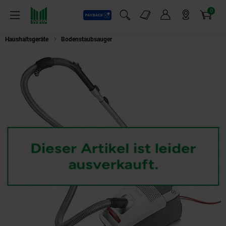
0
Payback
Markt-Angebote
Artikel
Menü
Suchfeld einblenden
Mein Konto
Markt finden
Warenkorb
Haushaltsgeräte
Bodenstaubsauger
SEVERIN BC 7047 Bodenstaubsauge