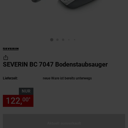
SEVERIN BC 7047 Bodenstaubsauger
(Produk
Lieferzeit:
neue Ware ist bereits unterwegs
NUR
122,
nur 122,
€ Sternchen Fu
00
00
*
Aktuell ausverkauft