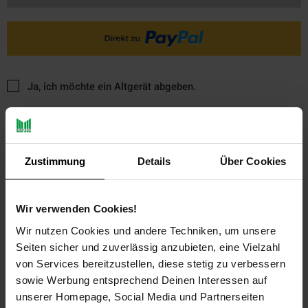
Ja, ich möchte ein Altgerät abgeben.
Zustimmung
Details
Über Cookies
Wir verwenden Cookies!
PAYBACK
Wir nutzen Cookies und andere Techniken, um unsere
Seiten sicher und zuverlässig anzubieten, eine Vielzahl
Payback Punkte
Basis°Punkte:
61
von Services bereitzustellen, diese stetig zu verbessern
Extra°Punkte:
0
sowie Werbung entsprechend Deinen Interessen auf
unserer Homepage, Social Media und Partnerseiten