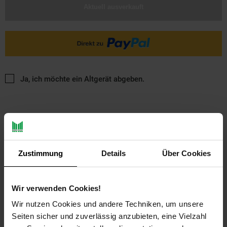
Aktuell ausverkauft
Ja, ich möchte ein Altgerät abgeben.
Zustimmung
Details
Über Cookies
PAYBACK
Wir verwenden Cookies!
Wir nutzen Cookies und andere Techniken, um unsere
Payback Punkte
Basis°Punkte:
41
Seiten sicher und zuverlässig anzubieten, eine Vielzahl
Extra°Punkte:
0