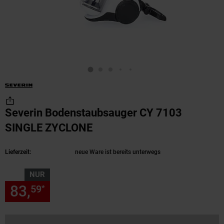
Severin Bodenstaubsauger CY 7103
SINGLE ZYCLONE
(Produkt aktuell ausverkau
Lieferzeit:
neue Ware ist bereits unterwegs
NUR
83,
nur 83,
€ Sternchen Fußn
59
59
*