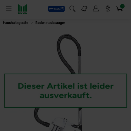
0
Payback
Markt-Angebote
Artikel
Menü
Suchfeld einblenden
Mein Konto
Markt finden
Warenkorb
Haushaltsgeräte
Bodenstaubsauger
Severin Bodenstaubsauger CY 7103