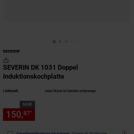
SEVERIN DK 1031 Doppel
Induktionskochplatte
(Produkt aktuell ausver
Lieferzeit:
neue Ware ist bereits unterwegs
NUR
150,
nur 150,
€ Sternchen Fu
87
87
*
Garantieverlängerung hinzufügen.
Sichere dir 36 Monate