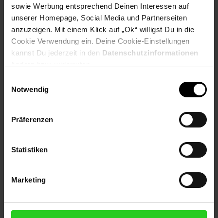
sowie Werbung entsprechend Deinen Interessen auf
unserer Homepage, Social Media und Partnerseiten
Payback Punkte
Basis°Punkte:
75
Extra°Punkte:
0
anzuzeigen. Mit einem Klick auf „Ok“ willigst Du in die
Cookie Verwendung ein. Deine Cookie-Einstellungen
kannst Du jederzeit in den
Datenschutzinformationen
ändern bzw. widerrufen.
Produktbeschreibung
Einwilligungsauswahl
Notwendig
Die zwei Glaskeramik-Kochplatten mit Induktion und
automatischer Topferkennung können auf Temperaturen bis zu
240 °C oder in zehn Leistungsstufen erhitzt werden. Durch
Präferenzen
schnelle Wärmezufuhr gibt es nur minimalen Energieverlust,
die Hitze entsteht direkt im Topfboden, Anbrennen auf dem
Kochfeld ist nicht mehr möglich.
Statistiken
Artikelnummer: 3094769000
EAN: 4008146017476
Marketing
Artikel gehört zur Kategorie:
Kochplatten