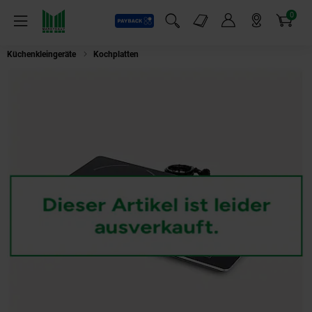
0
Payback
Markt-Angebote
Artikel
Menü
Suchfeld einblenden
Mein Konto
Markt finden
Warenkorb
Küchenkleingeräte
Kochplatten
SEVERIN DK 1031 Doppel Induktionskoch