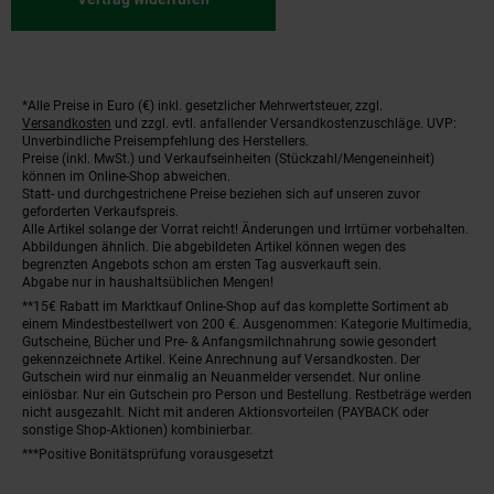
*Alle Preise in Euro (€) inkl. gesetzlicher Mehrwertsteuer, zzgl.
Fußnoten
Versandkosten
und zzgl. evtl. anfallender Versandkostenzuschläge. UVP:
Unverbindliche Preisempfehlung des Herstellers.
Preise (inkl. MwSt.) und Verkaufseinheiten (Stückzahl/Mengeneinheit)
können im Online-Shop abweichen.
Statt- und durchgestrichene Preise beziehen sich auf unseren zuvor
geforderten Verkaufspreis.
Alle Artikel solange der Vorrat reicht! Änderungen und Irrtümer vorbehalten.
Abbildungen ähnlich. Die abgebildeten Artikel können wegen des
begrenzten Angebots schon am ersten Tag ausverkauft sein.
Abgabe nur in haushaltsüblichen Mengen!
**15€ Rabatt im Marktkauf Online-Shop auf das komplette Sortiment ab
einem Mindestbestellwert von 200 €. Ausgenommen: Kategorie Multimedia,
Gutscheine, Bücher und Pre- & Anfangsmilchnahrung sowie gesondert
gekennzeichnete Artikel. Keine Anrechnung auf Versandkosten. Der
Gutschein wird nur einmalig an Neuanmelder versendet. Nur online
einlösbar. Nur ein Gutschein pro Person und Bestellung. Restbeträge werden
nicht ausgezahlt. Nicht mit anderen Aktionsvorteilen (PAYBACK oder
sonstige Shop-Aktionen) kombinierbar.
***Positive Bonitätsprüfung vorausgesetzt