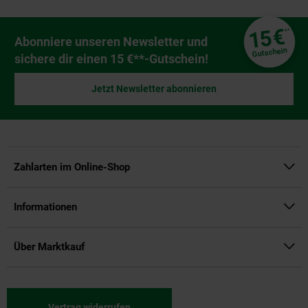
Fußzeile
€
15
**
Newsletter Anmeldung
Abonniere unseren Newsletter und
Gutschein
sichere dir einen 15 €**-Gutschein!
Jetzt Newsletter abonnieren
Zahlarten im Online-Shop
Informationen
Über Marktkauf
Vertrag widerrufen