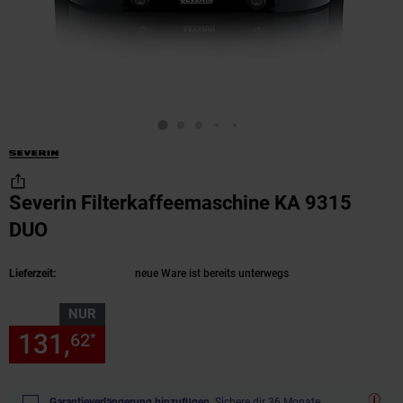
Severin Filterkaffeemaschine KA 9315
DUO
(Produkt aktuell ausverkauft)
Lieferzeit:
neue Ware ist bereits unterwegs
NUR
131,
nur 131,
€ Sternchen Fu
62
62
*
Garantieverlängerung hinzufügen.
Sichere dir 36 Monate