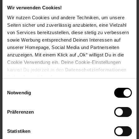
Wir verwenden Cookies!
Payback Punkte
Basis°Punkte:
65
Wir nutzen Cookies und andere Techniken, um unsere
Extra°Punkte:
0
Seiten sicher und zuverlässig anzubieten, eine Vielzahl
von Services bereitzustellen, diese stetig zu verbessern
sowie Werbung entsprechend Deinen Interessen auf
Produktbeschreibung
unserer Homepage, Social Media und Partnerseiten
anzuzeigen. Mit einem Klick auf „Ok“ willigst Du in die
Die Filterkaffeemaschine KA 9315 DUO in elegantem Schwarz
Cookie Verwendung ein. Deine Cookie-Einstellungen
ermöglicht die gleichzeitige Zubereitung von zwei Kannen
kannst Du jederzeit in den
Datenschutzinformationen
köstlichen Kaffees mit je 8 Tassen. Mit zwei Thermoskannen,
ändern bzw. widerrufen.
einem 1,0 Liter Wassertank und einer Reihe praktischer
Funktionen ist diese Kaffeemaschine die ideale Ergänzung für
Einwilligungsauswahl
Ihren Kaffeegenuss.Der Schwenkfilter ermöglicht eine einfache
Notwendig
Befüllung von Kaffeepulver. Die Tropfstopp-Funktion verhindert
das Tropfen, wenn die Kanne entfernt wird. Die
Abschaltautomatik gewährleistet Sicherheit und
Präferenzen
Energieeffizienz. Die Kaffeemaschine verfügt über zwei Ein-
Aus-Taster mit Kontrollleuchten, die eine einfache Bedienung
und Übersicht über den Betriebsstatus bieten. Mit einer
Statistiken
Leistung von jeweils ca. 1000 Watt pro Kanne erzeugt die