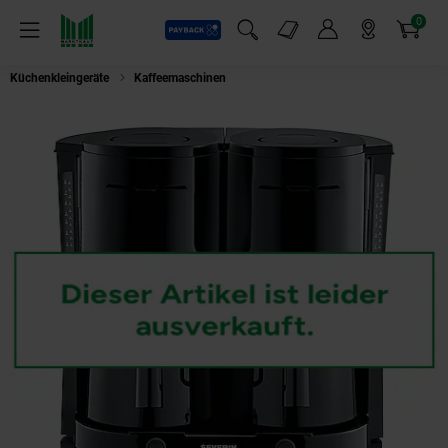
0
Payback
Markt-Angebote
Artikel
Menü
Suchfeld einblenden
Mein Konto
Markt finden
Warenkorb
Küchenkleingeräte
Kaffeemaschinen
Severin Filterkaffeemaschine KA 93