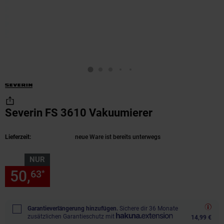
Severin FS 3610 Vakuumierer
(Produkt aktue
Lieferzeit:
neue Ware ist bereits unterwegs
NUR
50,
nur 50,
€ Sternchen Fußn
63
63
*
Garantieverlängerung hinzufügen.
Sichere dir 36 Monate
zusätzlichen Garantieschutz mit
14,99 €