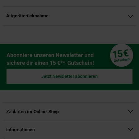
Altgeräterücknahme
Fußzeile
€
15
**
Newsletter Anmeldung
Abonniere unseren Newsletter und
Gutschein
sichere dir einen 15 €**-Gutschein!
Jetzt Newsletter abonnieren
Zahlarten im Online-Shop
Informationen