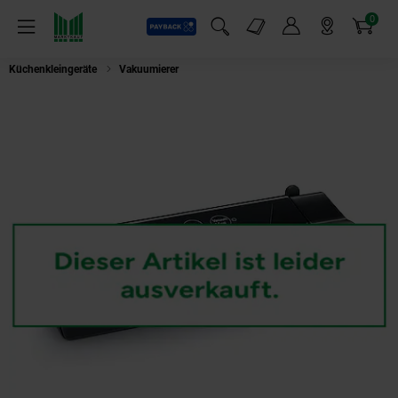
0
Payback
Markt-Angebote
Artikel
Menü
Suchfeld einblenden
Mein Konto
Markt finden
Warenkorb
Küchenkleingeräte
Vakuumierer
Severin FS 3610 Vakuumierer