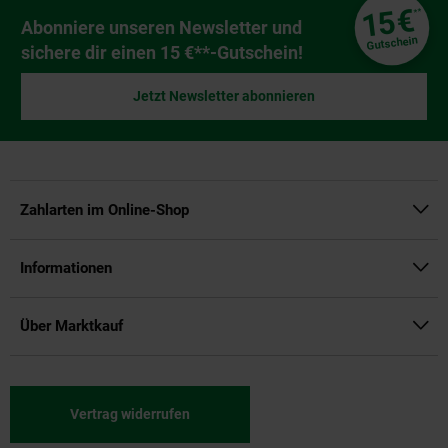
Fußzeile
€
15
**
Newsletter Anmeldung
Abonniere unseren Newsletter und
Gutschein
sichere dir einen 15 €**-Gutschein!
Jetzt Newsletter abonnieren
Zahlarten im Online-Shop
Informationen
Über Marktkauf
Vertrag widerrufen