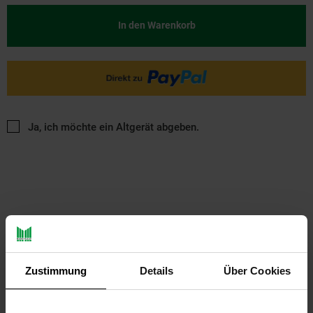
In den Warenkorb
Ja, ich möchte ein Altgerät abgeben.
PAYBACK
Zustimmung
Details
Über Cookies
Payback Punkte
Basis°Punkte:
16