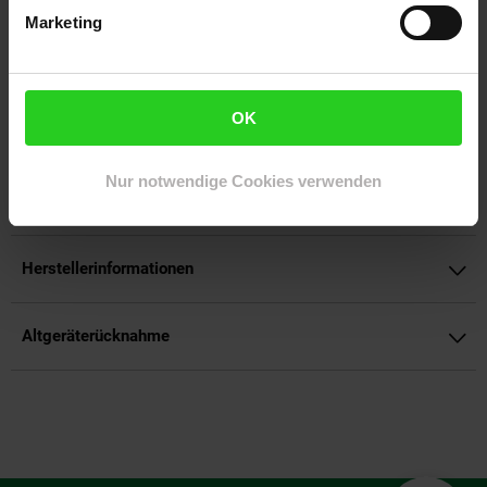
800 W
Marketing
Artikelnummer: 3091843000
EAN: 4008146024405
Artikel gehört zur Kategorie:
Tischgrills & Kontaktgrills
OK
Nur notwendige Cookies verwenden
Versandinformationen
Herstellerinformationen
Altgeräterücknahme