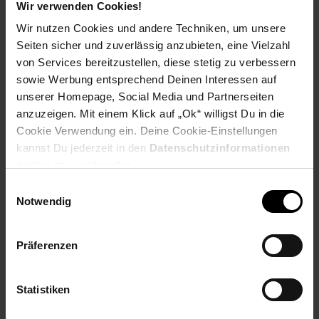
Extra°Punkte:
0
Wir verwenden Cookies!
Wir nutzen Cookies und andere Techniken, um unsere
Seiten sicher und zuverlässig anzubieten, eine Vielzahl
Produktbeschreibung
von Services bereitzustellen, diese stetig zu verbessern
sowie Werbung entsprechend Deinen Interessen auf
unserer Homepage, Social Media und Partnerseiten
Severin KG 2394 Kompakt-Multigrill
anzuzeigen. Mit einem Klick auf „Ok“ willigst Du in die
Der Multigrill ist vielseitig einsetzbar zur Zubereitung von
Cookie Verwendung ein. Deine Cookie-Einstellungen
Fleisch, Paninis, Geflügel, Gemüse, usw. Platzsparendes Slim-
kannst Du jederzeit in den
Datenschutzinformationen
Design, ideal für kleine Haushalte: schnell einsatzbereit und
ändern bzw. widerrufen.
platzsparend zu verstauen. Hochwertiges, hitzebeständiges
Einwilligungsauswahl
und lackiertes Gehäuse in moderner Farbgebung kompakter
Notwendig
Hingucker in jeder Küche. Durch antihaftbeschichtete
Grillplatten wird fettarmes Grillen ermöglicht und erleichtern
die Reinigung. Multi-Funktional und für jeden Geschmack:
Präferenzen
vielseitig einsetzbar zur Zubereitung von Fleisch, Paninis,
Geflügel, Gemüse, usw. platzsparendes Slim-Design, ideal für
kleine Haushalte: schnell einsatzbereit und platzsparend zu
Statistiken
verstauen. Hochwertiges Gehäuse in Voll-Edelstahldesign
inklusive Aufwärm-, Defroster- und Auslösetaste. Leistung: ca.