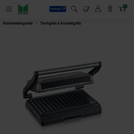
0
Payback
Markt-Angebote
Artikel
Menü
Suchfeld einblenden
Mein Konto
Markt finden
Warenkorb
Küchenkleingeräte
Tischgrills & Kontaktgrills
Severin KG 2394 Kompakt-Mul