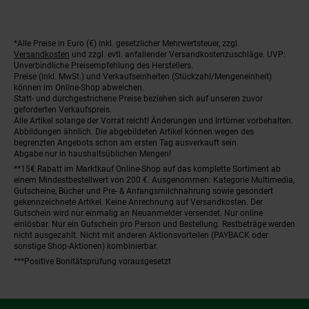
*Alle Preise in Euro (€) inkl. gesetzlicher Mehrwertsteuer, zzgl.
Fußnoten
Versandkosten
und zzgl. evtl. anfallender Versandkostenzuschläge. UVP:
Unverbindliche Preisempfehlung des Herstellers.
Preise (inkl. MwSt.) und Verkaufseinheiten (Stückzahl/Mengeneinheit)
können im Online-Shop abweichen.
Statt- und durchgestrichene Preise beziehen sich auf unseren zuvor
geforderten Verkaufspreis.
Alle Artikel solange der Vorrat reicht! Änderungen und Irrtümer vorbehalten.
Abbildungen ähnlich. Die abgebildeten Artikel können wegen des
begrenzten Angebots schon am ersten Tag ausverkauft sein.
Abgabe nur in haushaltsüblichen Mengen!
**15€ Rabatt im Marktkauf Online-Shop auf das komplette Sortiment ab
einem Mindestbestellwert von 200 €. Ausgenommen: Kategorie Multimedia,
Gutscheine, Bücher und Pre- & Anfangsmilchnahrung sowie gesondert
gekennzeichnete Artikel. Keine Anrechnung auf Versandkosten. Der
Gutschein wird nur einmalig an Neuanmelder versendet. Nur online
einlösbar. Nur ein Gutschein pro Person und Bestellung. Restbeträge werden
nicht ausgezahlt. Nicht mit anderen Aktionsvorteilen (PAYBACK oder
sonstige Shop-Aktionen) kombinierbar.
***Positive Bonitätsprüfung vorausgesetzt