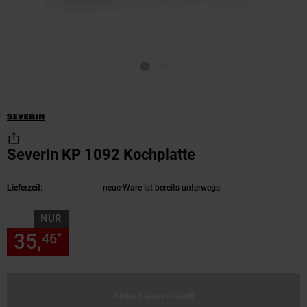
Severin KP 1092 Kochplatte
(Produkt aktuell
Lieferzeit:
neue Ware ist bereits unterwegs
NUR
35,
nur 35,
€ Sternchen Fußn
46
46
*
Aktuell ausverkauft