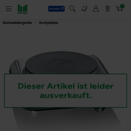
0
Payback
Markt-Angebote
Artikel
Menü
Suchfeld einblenden
Mein Konto
Markt finden
Warenkorb
Küchenkleingeräte
Kochplatten
Severin KP 1092 Kochplatte