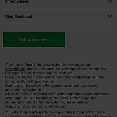
Informationen
Über Marktkauf
Vertrag widerrufen
*Alle Preise in Euro (€) inkl. gesetzlicher Mehrwertsteuer, zzgl.
Fußnoten
Versandkosten
und zzgl. evtl. anfallender Versandkostenzuschläge. UVP:
Unverbindliche Preisempfehlung des Herstellers.
Preise (inkl. MwSt.) und Verkaufseinheiten (Stückzahl/Mengeneinheit)
können im Online-Shop abweichen.
Statt- und durchgestrichene Preise beziehen sich auf unseren zuvor
geforderten Verkaufspreis.
Alle Artikel solange der Vorrat reicht! Änderungen und Irrtümer vorbehalten.
Abbildungen ähnlich. Die abgebildeten Artikel können wegen des
begrenzten Angebots schon am ersten Tag ausverkauft sein.
Abgabe nur in haushaltsüblichen Mengen!
**15€ Rabatt im Marktkauf Online-Shop auf das komplette Sortiment ab
einem Mindestbestellwert von 200 €. Ausgenommen: Kategorie Multimedia,