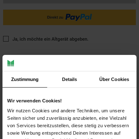
Ja, ich möchte ein Altgerät abgeben.
Zustimmung
Details
Über Cookies
PAYBACK
Wir verwenden Cookies!
Wir nutzen Cookies und andere Techniken, um unsere
Payback Punkte
Basis°Punkte:
17
Seiten sicher und zuverlässig anzubieten, eine Vielzahl
Extra°Punkte:
0
von Services bereitzustellen, diese stetig zu verbessern
sowie Werbung entsprechend Deinen Interessen auf