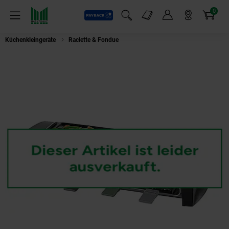
0
Payback
Markt-Angebote
Artikel
Menü
Suchfeld einblenden
Mein Konto
Markt finden
Warenkorb
Küchenkleingeräte
Raclette & Fondue
SEVERIN RG 9645