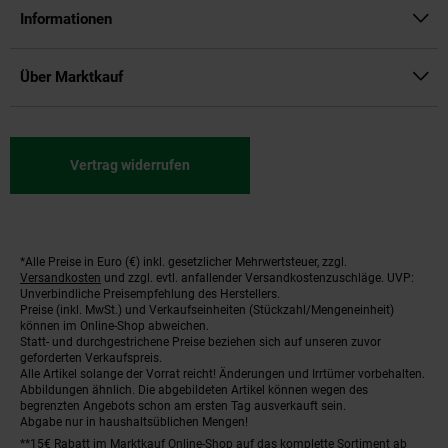
Informationen
Über Marktkauf
Vertrag widerrufen
*Alle Preise in Euro (€) inkl. gesetzlicher Mehrwertsteuer, zzgl.
Fußnoten
Versandkosten
und zzgl. evtl. anfallender Versandkostenzuschläge. UVP:
Unverbindliche Preisempfehlung des Herstellers.
Preise (inkl. MwSt.) und Verkaufseinheiten (Stückzahl/Mengeneinheit)
können im Online-Shop abweichen.
Statt- und durchgestrichene Preise beziehen sich auf unseren zuvor
geforderten Verkaufspreis.
Alle Artikel solange der Vorrat reicht! Änderungen und Irrtümer vorbehalten.
Abbildungen ähnlich. Die abgebildeten Artikel können wegen des
begrenzten Angebots schon am ersten Tag ausverkauft sein.
Abgabe nur in haushaltsüblichen Mengen!
**15€ Rabatt im Marktkauf Online-Shop auf das komplette Sortiment ab