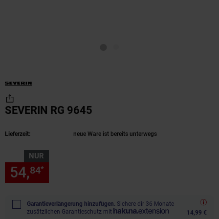
SEVERIN RG 9645
(Produkt aktuell ausverkau
Lieferzeit:
neue Ware ist bereits unterwegs
NUR
54,
nur 54,
€ Sternchen Fußn
84
84
*
Garantieverlängerung hinzufügen.
Sichere dir 36 Monate
zusätzlichen Garantieschutz mit
14,99 €