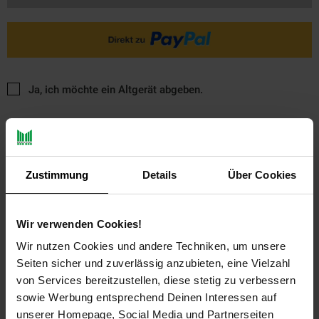
Ja, ich möchte ein Altgerät abgeben.
Zustimmung
Details
Über Cookies
PAYBACK
Wir verwenden Cookies!
Wir nutzen Cookies und andere Techniken, um unsere
Seiten sicher und zuverlässig anzubieten, eine Vielzahl
Payback Punkte
Basis°Punkte:
15
von Services bereitzustellen, diese stetig zu verbessern
Extra°Punkte:
0
sowie Werbung entsprechend Deinen Interessen auf
unserer Homepage, Social Media und Partnerseiten