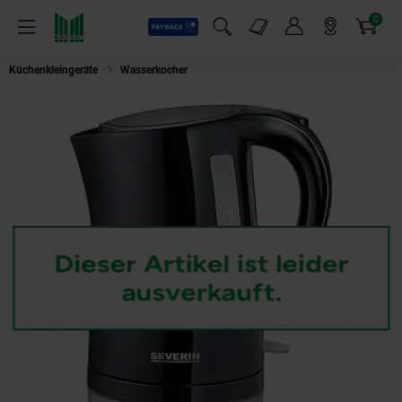
0
Payback
Markt-Angebote
Artikel
Menü
Suchfeld einblenden
Mein Konto
Markt finden
Warenkorb
Küchenkleingeräte
Wasserkocher
SEVERIN WK 3498 Wasserkocher