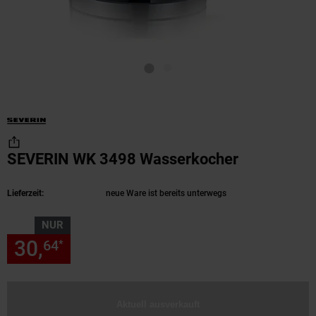
SEVERIN WK 3498 Wasserkocher
(Produkt ak
Lieferzeit:
neue Ware ist bereits unterwegs
NUR
30,
nur 30,
€ Sternchen Fußn
64
64
*
Aktuell ausverkauft