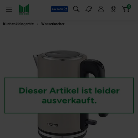
0
Payback
Markt-Angebote
Artikel
Menü
Suchfeld einblenden
Mein Konto
Markt finden
Warenkorb
Küchenkleingeräte
Wasserkocher
SEVERIN WK 9577 Wasserkocher