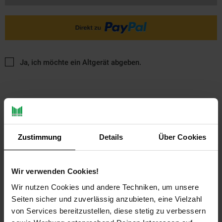
Ja, ich möchte ein Altgerät abgeben.
Zustimmung
Details
Über Cookies
PAYBACK
Wir verwenden Cookies!
Wir nutzen Cookies und andere Techniken, um unsere
Payback Punkte
Basis°Punkte:
20
Extra°Punkte:
0
Seiten sicher und zuverlässig anzubieten, eine Vielzahl
von Services bereitzustellen, diese stetig zu verbessern