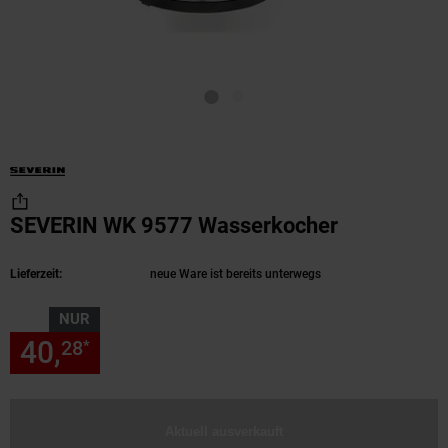
SEVERIN WK 9577 Wasserkocher
(Produkt ak
Lieferzeit:
neue Ware ist bereits unterwegs
NUR
40,
nur 40,
€ Sternchen Fußn
28
28
*
Aktuell ausverkauft