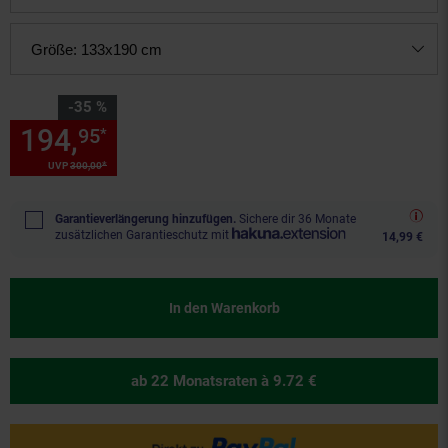
Größe:
133x190 cm
Sie Sparen 35 Prozent,
-35 %
194,
Sie Sparen 35 Prozent, 1
95
*
*
UVP
300,
00
UVP : 300,
00
€
Garantieverlängerung hinzufügen.
Sichere dir 36 Monate
zusätzlichen Garantieschutz mit
14,99 €
In den Warenkorb
ab 22 Monatsraten
à 9.72 €