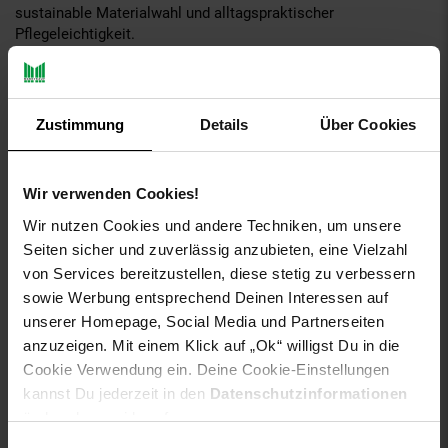
sustainable Materialwahl und alltagspraktischer
Pflegeleichtigkeit.
Marokkanisch-inspirierte Berber-Designsprache
Das Designmotiv zitiert die jahrhundertealte
Berber-
Zustimmung
Details
Über Cookies
Webtradition
aus dem marokkanischen Atlasgebirge —
insbesondere die Boucherouite-Tradition mit ihren multi-color
geometrischen Mustern und die Beni-Ourain-Tradition mit ihren
Wir verwenden Cookies!
klassischen Rauten-Kompositionen. Charakteristisch: ein
gleichmäßiges Raster aus großen Diamond-Rauten in
Wir nutzen Cookies und andere Techniken, um unsere
kontrastierenden Farb-Konturen, ergänzt durch dezente
Seiten sicher und zuverlässig anzubieten, eine Vielzahl
geometrische Bordüren und marled Garn-Variationen, die der
von Services bereitzustellen, diese stetig zu verbessern
Textur natürliche Tiefe verleihen.
sowie Werbung entsprechend Deinen Interessen auf
unserer Homepage, Social Media und Partnerseiten
Multi-Color-Komposition in warmen Erdton-Schattierungen
anzuzeigen. Mit einem Klick auf „Ok“ willigst Du in die
Die Farbpalette folgt einer
warm-erdigen Boho-Modern-Linie
:
Cookie Verwendung ein. Deine Cookie-Einstellungen
dunkelrote und burgunderne Hauptfarben werden ergänzt durch
kannst Du jederzeit in den
Datenschutzinformationen
cremeweiße Mittelfelder und subtile Akzente in helleren und
ändern bzw. widerrufen.
dunkleren Schattierungen. Im Lichtspiel entfalten die marled
Einwilligungsauswahl