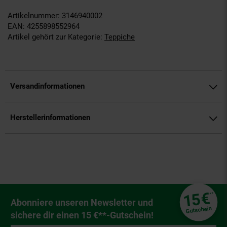
Artikelnummer: 3146940002
EAN: 4255898552964
Artikel gehört zur Kategorie:
Teppiche
Versandinformationen
Herstellerinformationen
Fußzeile
€
15
**
Newsletter Anmeldung
Abonniere unseren Newsletter und
Gutschein
sichere dir einen 15 €**-Gutschein!