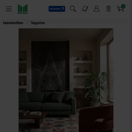
0
Payback
Markt-Angebote
Artikel
Menü
Suchfeld einblenden
Mein Konto
Markt finden
Warenkorb
Heimtextilien
Teppiche
Shaggy-Teppich Erdtöne Bunt 133 x 190 cm - TA