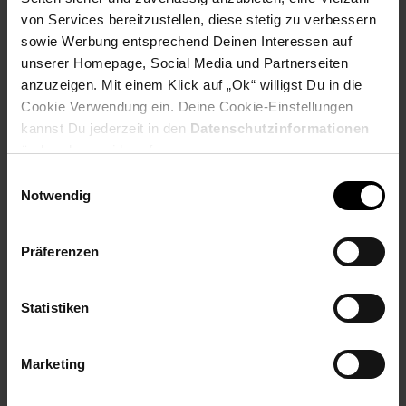
von Services bereitzustellen, diese stetig zu verbessern
Breite: 160 cm
Höhe: 75 cm
sowie Werbung entsprechend Deinen Interessen auf
Tiefe: 43 cm
unserer Homepage, Social Media und Partnerseiten
Schubladen Innenmaß BxHxT: 46 x 17 x 33 cm
anzuzeigen. Mit einem Klick auf „Ok“ willigst Du in die
Stauraumfächer innen BxHxT: 51 x 67,5 x 35 cm
Cookie Verwendung ein. Deine Cookie-Einstellungen
kannst Du jederzeit in den
Datenschutzinformationen
Farbe
ändern bzw. widerrufen.
Einwilligungsauswahl
Holzfarben - Akazie mit schöner Maserung
Notwendig
Besonderheiten
Präferenzen
Die großen Schübe und die Regalfächer bieten viel
Stauraum
Herausnehmbarer Einlegeboden in der Mitte der
Statistiken
Staufächer angebracht
Große Ablage für diverse Alltagsutensilien
PU-Schutzlack versiegelte Oberflächen
Marketing
Schubladen haben ein Vollauszugsystem
In liebevoller Handarbeit gefertig - jedes Stück ein Unikat