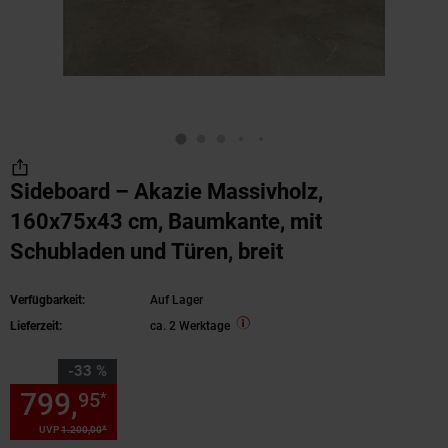
Sideboard – Akazie Massivholz,
160x75x43 cm, Baumkante, mit
Schubladen und Türen, breit
Verfügbarkeit:
Auf Lager
Lieferzeit:
ca. 2 Werktage
Sie Sparen 33 Prozent,
-33 %
799,
Sie Sparen 33 Prozent, 7
95
*
*
UVP
1.200,
00
UVP : 1200,
00
€