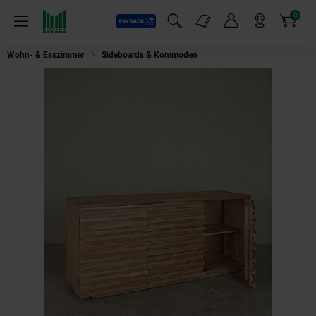
0
Payback
Markt-Angebote
Artikel
Menü
Suchfeld einblenden
Mein Konto
Markt finden
Warenkorb
Wohn- & Esszimmer
Sideboards & Kommoden
Sideboard – Akazie Massi