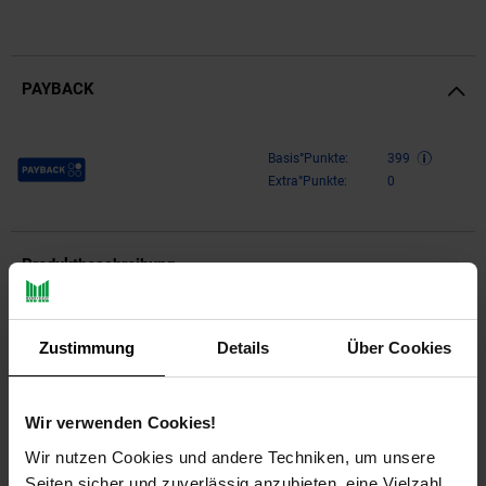
PAYBACK
Payback Punkte
Basis°Punkte:
399
Extra°Punkte:
0
Produktbeschreibung
Design
Zustimmung
Details
Über Cookies
Sideboard mit ausdrucksstarkem Design
Moderner Landhausstil mit natürlicher Optik
Kommode mit drei Schüben und vier Stauraumfächern
Wir verwenden Cookies!
Wir nutzen Cookies und andere Techniken, um unsere
Abmessungen
Seiten sicher und zuverlässig anzubieten, eine Vielzahl