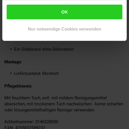
Material
OK
Akazie Massivholz - Hochwertig verarbeitet und
versiegelt
Nur notwendige Cookies verwenden
Lieferumfang
Ein Sideboard ohne Dekoration
Montage
Lieferzustand: Montiert
Pflegehinweis
Mit feuchtem Tuch, evtl. mit mildem Reinigungsmittel
abwischen, mit trockenem Tuch nachwischen - keine scharfen
oder lösungsmittelhaltigen Reiniger verwenden.
Artikelnummer: 3146528000
EAN: 4255632589232