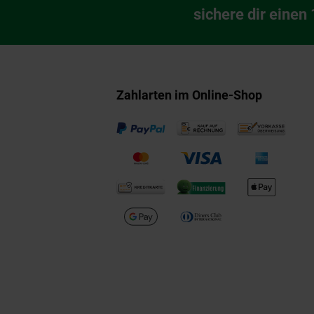
Newsletter Anmeldu
sichere dir einen
Zahlarten im Online-Shop