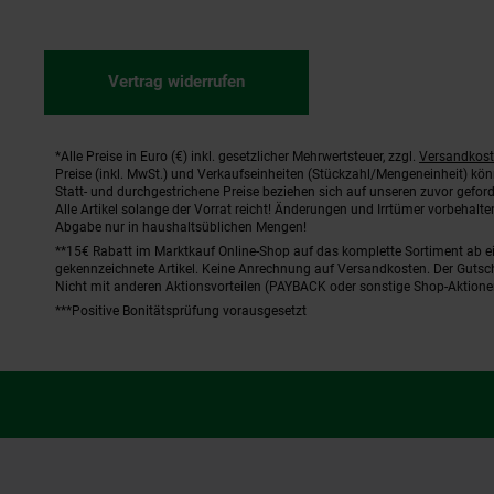
Vertrag widerrufen
*Alle Preise in Euro (€) inkl. gesetzlicher Mehrwertsteuer, zzgl.
Versandkos
Fußnoten
Preise (inkl. MwSt.) und Verkaufseinheiten (Stückzahl/Mengeneinheit) kö
Statt- und durchgestrichene Preise beziehen sich auf unseren zuvor geford
Alle Artikel solange der Vorrat reicht! Änderungen und Irrtümer vorbehal
Abgabe nur in haushaltsüblichen Mengen!
**15€ Rabatt im Marktkauf Online-Shop auf das komplette Sortiment ab 
gekennzeichnete Artikel. Keine Anrechnung auf Versandkosten. Der Gutsch
Nicht mit anderen Aktionsvorteilen (PAYBACK oder sonstige Shop-Aktione
***Positive Bonitätsprüfung vorausgesetzt