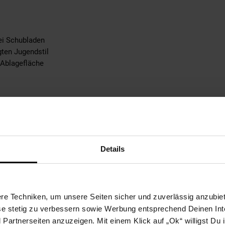
ei Schubladen
ten Jugendstil
 Ablagefläche
xHxT): 14 x 15 x 19 cm
Details
blagefläche: ca. 30 kg
hublade: ca. 3 kg
e Techniken, um unsere Seiten sicher und zuverlässig anzubiet
aun
ese stetig zu verbessern sowie Werbung entsprechend Deinen In
artnerseiten anzuzeigen. Mit einem Klick auf „Ok“ willigst Du