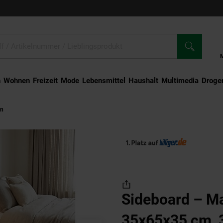
n
Wohnen
Freizeit
Mode
Lebensmittel
Haushalt
Multimedia
Droger
en
Sideboard – Massivholz, 35x65x35 cm, 3 Schubladen, schmal
Sideboard – Ma
35x65x35 cm, 