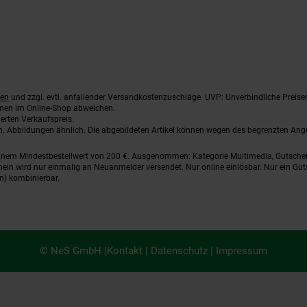
ten
und zzgl. evtl. anfallender Versandkostenzuschläge. UVP: Unverbindliche Preise
nnen im Online-Shop abweichen.
erten Verkaufspreis.
ten. Abbildungen ähnlich. Die abgebildeten Artikel können wegen des begrenzten An
einem Mindestbestellwert von 200 €. Ausgenommen: Kategorie Multimedia, Gutsche
ein wird nur einmalig an Neuanmelder versendet. Nur online einlösbar. Nur ein Gut
n) kombinierbar.
© NeS GmbH |
Kontakt
|
Datenschutz
|
Impressum