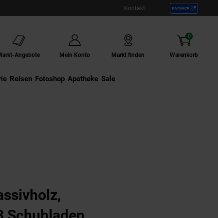
Kontakt
0
Artikel
Markt-Angebote
Mein Konto
Markt finden
Warenkorb
ie
Externer Link:
Reisen
Externer Link:
Fotoshop
Externer Link:
Apotheke
Sale
ssivholz,
3 Schubladen,