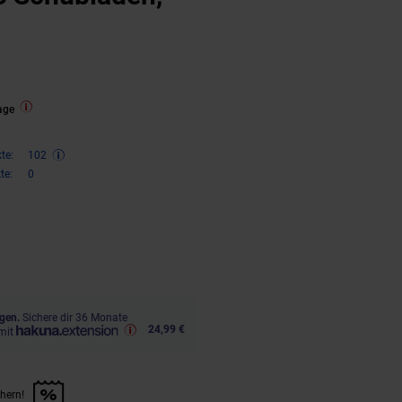
age
te:
102
te:
0
ren 33 Prozent, 204,
€ Sternchen
95
gen.
Sichere dir 36 Monate
24,99 €
mit
chern!
n Artikel sichern!" anwenden