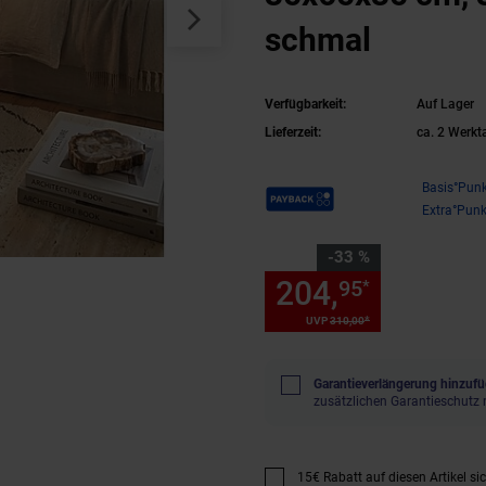
schmal
Verfügbarkeit:
Auf Lager
Lieferzeit:
ca. 2 Werkt
Payback Punkte
Basis°Punk
Extra°Punk
Sie Sparen 33 Prozent,
-33 %
204,
Sie Spa
95
*
*
UVP
310,
00
UVP : 310,
00
€
Garantieverlängerung hinzufü
zusätzlichen Garantieschutz 
15€ Rabatt auf diesen Artikel si
Promotion "15€ Rabatt auf diese