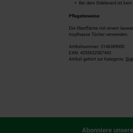
Bei dem Sideboard ist kein 
Pflegehinweise
Die Oberfläche mit einem lauwar
tropfnasse Tücher verwenden.
Artikelnummer: 3146389000
EAN: 4255632587443
Artikel gehört zur Kategorie:
Sid
Fußzeile
Abonniere unsere