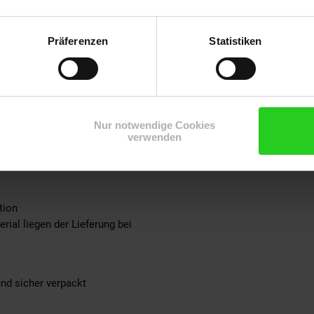
it festen verbauten Einlegeböden bieten Dir viel Stauraum für die u
zügige Ablagefläche für z.B. Dekoration
Präferenzen
Statistiken
en Deinen Fußboden und das Metall vor unschönen Kratzern
das Sideboard in vielen Räumen eingesetzt werden (z.B. Küche, Wo
arkeit: 30 kg
Nur notwendige Cookies
 in schwarzer Eiche-Optik
verwenden
chichtetes Eisen
tion
ial liegen der Lieferung bei
und sicher verpackt