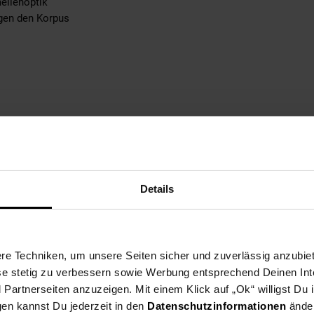
mellenoptik
agen den Korpus
h (BxHxT): 35,5 x 28,5 x 35 cm
est Du im Maßbild
Details
e Techniken, um unsere Seiten sicher und zuverlässig anzubiet
ese stetig zu verbessern sowie Werbung entsprechend Deinen In
artnerseiten anzuzeigen. Mit einem Klick auf „Ok“ willigst Du
gen kannst Du jederzeit in den
Datenschutzinformationen
änder