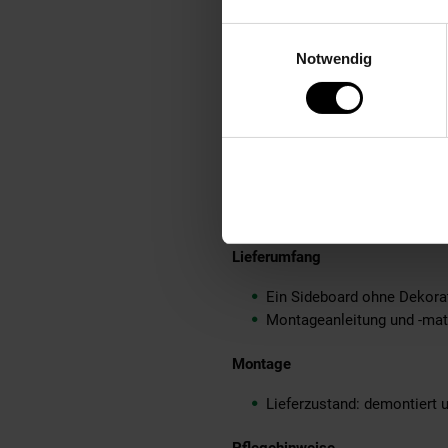
Insgesamt acht Türfächer m
Einwilligungsauswahl
Obere Platte dient als groß
Notwendig
Anti-Rutsch-Noppen schütz
Aufgrund des Designs kann 
Empfohlene Maximalbelastb
Material
Korpus: folierte Spanplatte
Beine und Griffe: pulverbes
Lieferumfang
Ein Sideboard ohne Dekora
Montageanleitung und -mater
Montage
Lieferzustand: demontiert 