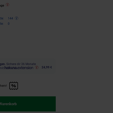
age
te:
144
te:
0
ren 34 Prozent, 289,
€ Sternchen
95
gen.
Sichere dir 36 Monate
24,99 €
mit
chern!
n Artikel sichern!" anwenden
 Warenkorb