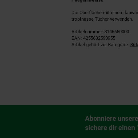
Pflegehinweise
Die Oberfläche mit einem lauwar
tropfnasse Tücher verwenden.
Artikelnummer: 3146650000
EAN: 4255632590955
Artikel gehört zur Kategorie:
Sid
Fußzeile
Abonniere unsere
Newsletter Anmeldu
sichere dir einen