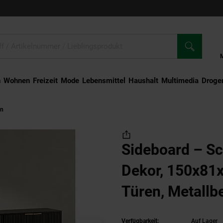
n
Wohnen
Freizeit
Mode
Lebensmittel
Haushalt
Multimedia
Droger
en
Sideboard – Schwarz/Eiche-Dekor, 150x81x39 cm, mit Türen, Metallbeine
Sideboard – S
Dekor, 150x81x
Türen, Metallb
Verfügbarkeit:
Auf Lager