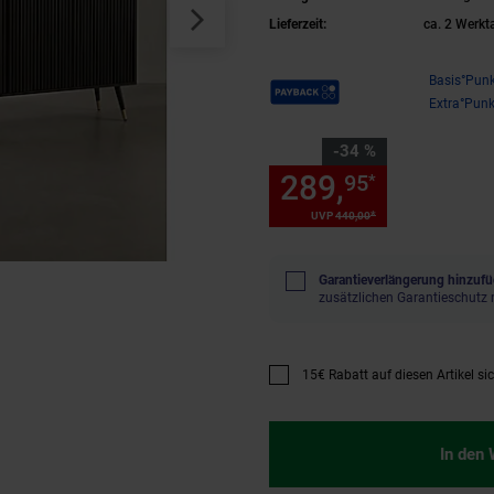
Lieferzeit:
ca. 2 Werkt
Payback Punkte
Basis°Punk
Extra°Punk
Sie Sparen 34 Prozent,
-34 %
289,
Sie Spa
95
*
*
UVP
440,
00
UVP : 440,
00
€
Garantieverlängerung hinzufü
zusätzlichen Garantieschutz 
15€ Rabatt auf diesen Artikel si
Promotion "15€ Rabatt auf diese
In den