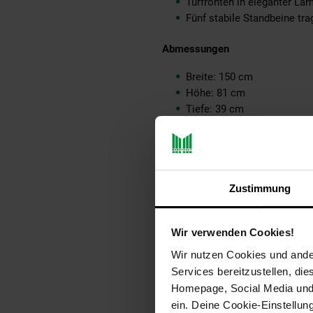
Türfronten in eleganter La
Fünf stabile Standbeine tr
Abmessungen
Breite: 150 cm
Höhe: 81 cm
Tiefe: 39 cm
Innenabmessungen je Türfac
Bodenfreiheit: 19,5 cm
Materialstärke: ca. 1,5 cm
Weitere Abmessungen find
Zustimmung
Farbe
Korpus: Schwarz
Wir verwenden Cookies!
Beine: Schwarz / Gold
Wir nutzen Cookies und ander
Griffe: Kupferfarben
Services bereitzustellen, di
Homepage, Social Media und P
Besonderheiten
ein. Deine Cookie-Einstellun