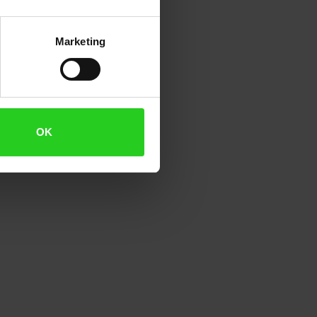
nterschiedlichsten Dinge
Marketing
hnzimmer...)
OK