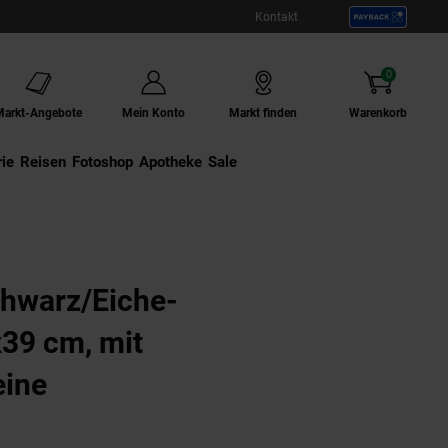
Kontakt
0
Artikel
Markt-Angebote
Mein Konto
Markt finden
Warenkorb
ie
Externer Link:
Reisen
Externer Link:
Fotoshop
Externer Link:
Apotheke
Sale
chwarz/Eiche-
39 cm, mit
eine