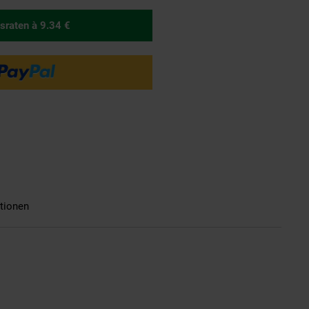
sraten
à 9.34 €
tionen