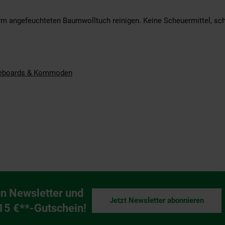
m angefeuchteten Baumwolltuch reinigen. Keine Scheuermittel, sch
eboards & Kommoden
n Newsletter und
Jetzt Newsletter abonnieren
ng
 15 €**-Gutschein!