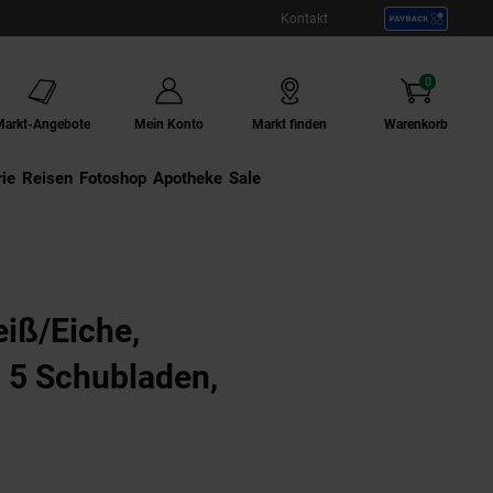
Kontakt
0
Artikel
Markt-Angebote
Mein Konto
Markt finden
Warenkorb
ie
Externer Link:
Reisen
Externer Link:
Fotoshop
Externer Link:
Apotheke
Sale
iß/Eiche,
 5 Schubladen,