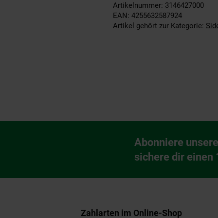
Artikelnummer: 3146427000
EAN: 4255632587924
Artikel gehört zur Kategorie:
Sid
Fußzeile
Abonniere unsere
Newsletter Anmeldu
sichere dir einen
Zahlarten im Online-Shop