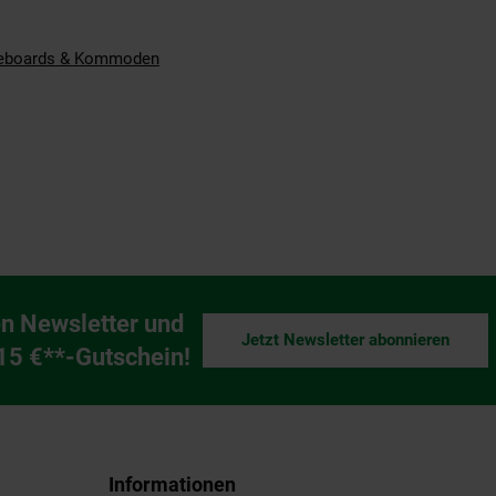
eboards & Kommoden
n Newsletter und
Jetzt Newsletter abonnieren
ng
 15 €**-Gutschein!
Informationen