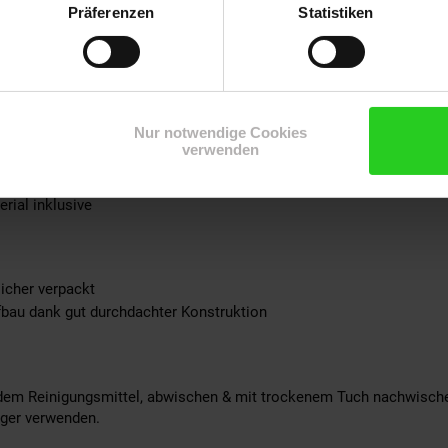
Präferenzen
Statistiken
e mit Melaminharzbeschichtung
Nur notwendige Cookies
verwenden
tion
rial inklusive
sicher verpackt
fbau dank gut durchdachter Konstruktion
ldem Reinigungsmittel, abwischen & mit trockenem Tuch nachwische
iger verwenden.