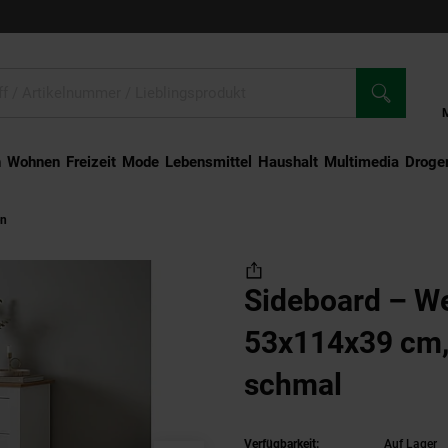
n
Wohnen
Freizeit
Mode
Lebensmittel
Haushalt
Multimedia
Droger
en
Sideboard – Weiß/Eiche, 53x114x39 cm, 5 Schubladen, schmal
Sideboard – We
53x114x39 cm,
schmal
Verfügbarkeit:
Auf Lager