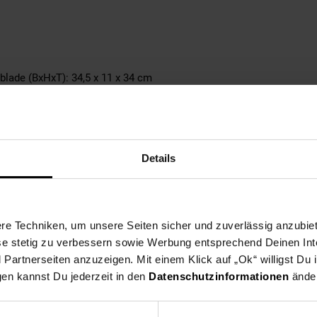
lade (BxHxT): 34,5 x 11 x 34 cm
n Sie im Maßbild
Details
e Techniken, um unsere Seiten sicher und zuverlässig anzubiet
ese stetig zu verbessern sowie Werbung entsprechend Deinen In
 um diverse Gegenstände unterzubringen
artnerseiten anzuzeigen. Mit einem Klick auf „Ok“ willigst Du
k der Melaminharzbeschichtung
gen kannst Du jederzeit in den
Datenschutzinformationen
änder
ie Kommode zudem wasserabweisend
en Ihren Fußboden und das Sideboard vor Kratzern
. Schubladen): 20 kg