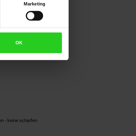
Marketing
OK
n - keine scharfen