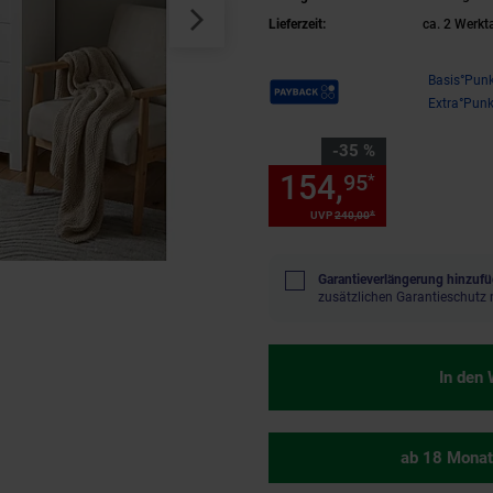
Lieferzeit:
ca. 2 Werkt
Payback Punkte
Basis°Punk
Extra°Punk
Sie Sparen 35 Prozent,
-35 %
154,
Sie Spa
95
*
*
UVP
240,
00
UVP : 240,
00
€
Garantieverlängerung hinzufü
zusätzlichen Garantieschutz 
In den
ab 18 Monat