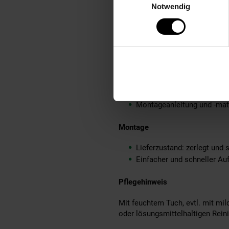
Notwendig
Material
Korpus: folierte Spanplatt
Griffe: Aluminium
Lieferumfang
Ein Sideboard ohne Dekora
Montageanleitung und -mate
Montage
Lieferzustand: zerlegt und 
Einfacher und schneller Au
Pflegehinweis
Mit feuchtem Tuch, evtl. mit mi
oder lösungsmittelhaltigen Rein