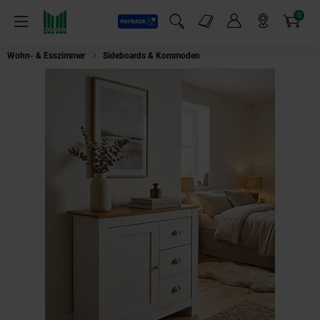
0
Payback
Markt-Angebote
Artikel
Menü
Suchfeld einblenden
Mein Konto
Markt finden
Warenkorb
Wohn- & Esszimmer
Sideboards & Kommoden
Sideboard – Weiß/Eiche, 