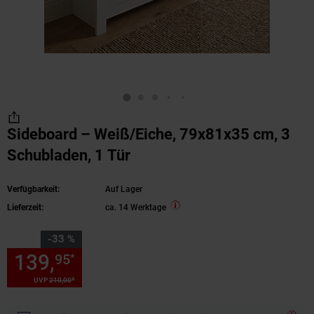
Sideboard – Weiß/Eiche, 79x81x35 cm, 3
Schubladen, 1 Tür
Verfügbarkeit:
Auf Lager
Lieferzeit:
ca. 14 Werktage
Sie Sparen 33 Prozent,
-33 %
139,
Sie Sparen 33 Prozent, 1
95
*
*
UVP
210,
00
UVP : 210,
00
€