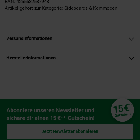
EAN: 4255632587948
Artikel gehört zur Kategorie:
Sideboards & Kommoden
Versandinformationen
Herstellerinformationen
Fußzeile
€
15
**
Newsletter Anmeldung
Abonniere unseren Newsletter und
Gutschein
sichere dir einen 15 €**-Gutschein!
Jetzt Newsletter abonnieren