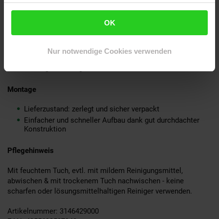
Korpus: folierte Spanplatte mit Melaminharzbeschichtung
Griffe: Aluminium
OK
Lieferumfang
Nur notwendige Cookies verwenden
Ein Sideboard ohne Dekoration
Montageanleitung und -material inklusive
Montage
Lieferzustand: zerlegt und sicher verpackt
Einfacher und schneller Aufbau dank gut durchdachter
Konstruktion
Pflegehinweis
Mit feuchtem Tuch, evtl. mit mildem Reinigungsmittel,
abwischen & mit trockenem Tuch nachwischen - keine
scharfen oder lösungsmittelhaltigen Reiniger verwenden.
Artikelnummer: 3146429000