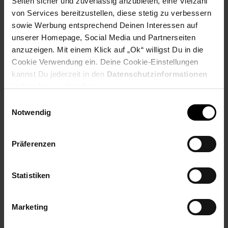
Seiten sicher und zuverlässig anzubieten, eine Vielzahl
Weitere Abmessungen finden Sie im Maßbild
von Services bereitzustellen, diese stetig zu verbessern
sowie Werbung entsprechend Deinen Interessen auf
Farbe
unserer Homepage, Social Media und Partnerseiten
Ablagefläche: Eiche
anzuzeigen. Mit einem Klick auf „Ok“ willigst Du in die
Korpus: Weiß
Cookie Verwendung ein. Deine Cookie-Einstellungen
kannst Du jederzeit in den
Datenschutzinformationen
Besonderheiten
ändern bzw. widerrufen.
Einwilligungsauswahl
Drei geräumige Schubladen um diverse Gegenstände
Notwendig
unterzubringen
Fest verbauter Einlegeboden hinter der Tür
Kratzfeste Oberfläche dank der Melaminharzbeschichtung
Präferenzen
Durch das Melamin ist die Kommode zudem
wasserabweisend
Anti-Rutsch-Noppen schützen Ihren Fußboden und das
Statistiken
Sideboard vor Kratzern
Maximalbelastbarkeit (inkl. Schubladen): 20 kg
Marketing
Material