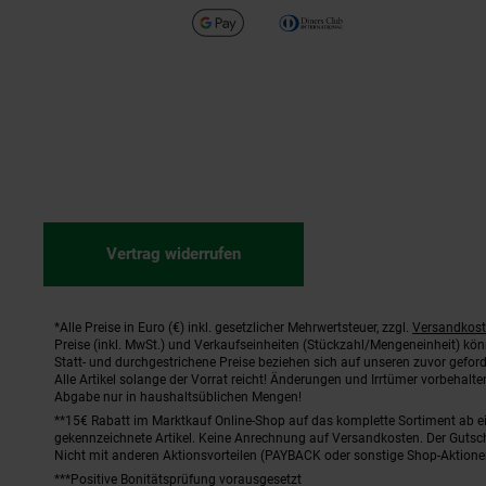
Vertrag widerrufen
*Alle Preise in Euro (€) inkl. gesetzlicher Mehrwertsteuer, zzgl.
Versandkos
Fußnoten
Preise (inkl. MwSt.) und Verkaufseinheiten (Stückzahl/Mengeneinheit) kö
Statt- und durchgestrichene Preise beziehen sich auf unseren zuvor geford
Alle Artikel solange der Vorrat reicht! Änderungen und Irrtümer vorbehal
Abgabe nur in haushaltsüblichen Mengen!
**15€ Rabatt im Marktkauf Online-Shop auf das komplette Sortiment ab 
gekennzeichnete Artikel. Keine Anrechnung auf Versandkosten. Der Gutsch
Nicht mit anderen Aktionsvorteilen (PAYBACK oder sonstige Shop-Aktione
***Positive Bonitätsprüfung vorausgesetzt