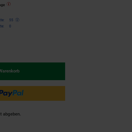
age
te:
55
te:
0
,
€ Sternchen Fußnote, Details 
81
 Warenkorb
ät abgeben.