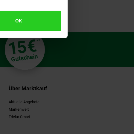
OK
€
15
**
Gutschein
Über Marktkauf
Aktuelle Angebote
Markenwelt
Edeka Smart