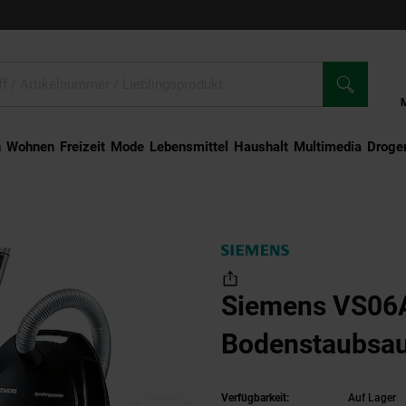
n
Wohnen
Freizeit
Mode
Lebensmittel
Haushalt
Multimedia
Droger
mens VS06A212 Bodenstaubsauger
Siemens VS06
Bodenstaubsa
Verfügbarkeit:
Auf Lager