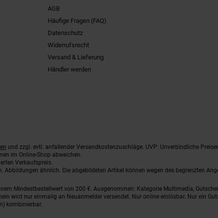
AGB
Häufige Fragen (FAQ)
Datenschutz
Widerrufsrecht
Versand & Lieferung
Händler werden
ten
und zzgl. evtl. anfallender Versandkostenzuschläge. UVP: Unverbindliche Preise
nnen im Online-Shop abweichen.
erten Verkaufspreis.
ten. Abbildungen ähnlich. Die abgebildeten Artikel können wegen des begrenzten An
einem Mindestbestellwert von 200 €. Ausgenommen: Kategorie Multimedia, Gutsche
ein wird nur einmalig an Neuanmelder versendet. Nur online einlösbar. Nur ein Gut
n) kombinierbar.