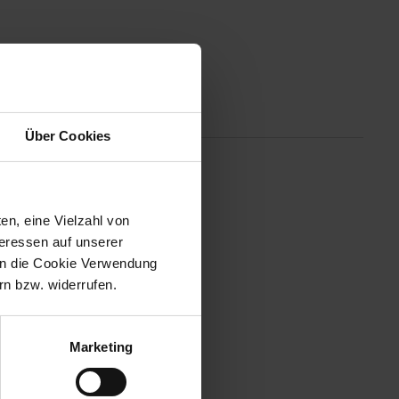
Altgeräterücknahme
Über Cookies
 Stromverbrauch. powerSecure
beutelvolumen minimiert
en, eine Vielzahl von
er highPower Motor mit
teressen auf unserer
drigem Energieverbrauch.
 in die Cookie Verwendung
n bzw. widerrufen.
Marketing