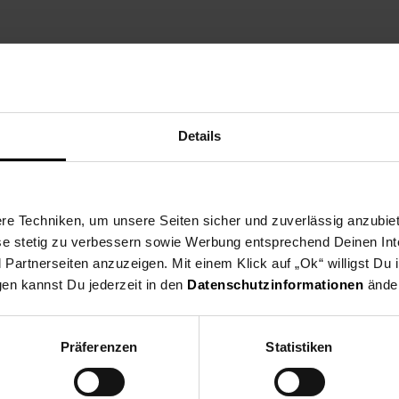
ng
Versandinformationen
Herstellerinformationen
Details
vergleichbar mit einem 2400 Watt Sauger - bei besonders niedrigem
igungsleistung, auch wenn der Beutel sich füllt . Großes XL Staub
e Techniken, um unsere Seiten sicher und zuverlässig anzubiet
lgekosten. Hygienefilter für saubere Ausblasluft. Neuer innovativ
ese stetig zu verbessern sowie Werbung entsprechend Deinen In
und perfekt kalibriertem Luftstrom für hohe Staubaufnahme bei nie
artnerseiten anzuzeigen. Mit einem Klick auf „Ok“ willigst Du
gen kannst Du jederzeit in den
Datenschutzinformationen
änder
enstaubsauger
Präferenzen
Statistiken