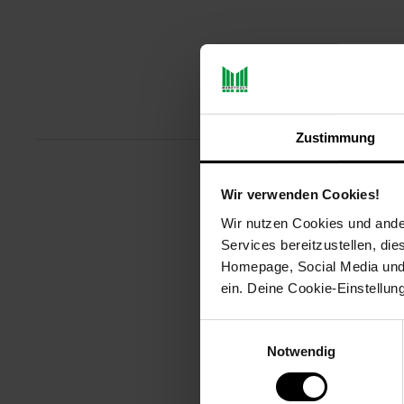
Produktbeschreibu
Zustimmung
Gründliche Reinigungsleistung 
Wir verwenden Cookies!
System: Für langanhaltende Rein
Wir nutzen Cookies und ander
Staubbeutelwechsel und spart Fo
Services bereitzustellen, di
aerodynamischen Motorblättern 
Homepage, Social Media und P
Artikelnummer: 3091966000
ein. Deine Cookie-Einstellun
EAN: 4242003804407
Artikel gehört zur Kategorie:
Bod
Einwilligungsauswahl
Notwendig