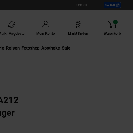
Kontakt
0
Artikel
Markt-Angebote
Mein Konto
Markt finden
Warenkorb
ie
Externer Link:
Reisen
Externer Link:
Fotoshop
Externer Link:
Apotheke
Sale
A212
uger