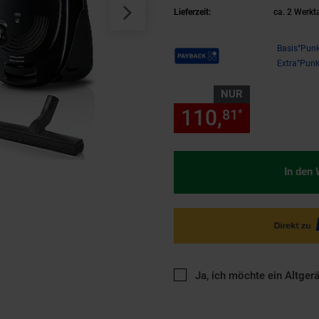
Lieferzeit:
ca. 2 Werkt
Payback Punkte
Basis°Punk
Extra°Punk
NUR
110,
nur 110
81
*
In den
Ja, ich möchte ein Altger