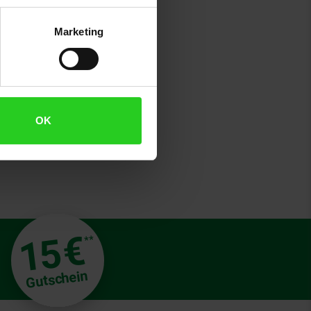
Marketing
OK
€
15
**
Gutschein