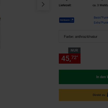
Lieferzeit:
ca. 3 Werkt
Payback Punkte
Basis°Punk
Extra°Punk
Farbe:
anthrazit/natur
NUR
45,
nur 45,
72
72
*
In den