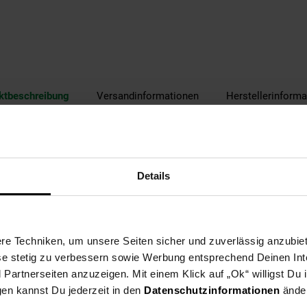
ktbeschreibung
Versandinformationen
Herstellerinforma
htet
/m²
Details
e Techniken, um unsere Seiten sicher und zuverlässig anzubiet
ese stetig zu verbessern sowie Werbung entsprechend Deinen In
verstellbar
artnerseiten anzuzeigen. Mit einem Klick auf „Ok“ willigst Du
gen kannst Du jederzeit in den
Datenschutzinformationen
änder
ständers: 25 kg