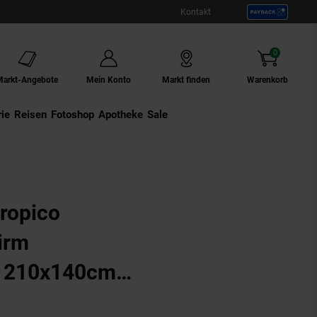
Kontakt
0
Artikel
Markt-Angebote
Mein Konto
Markt finden
Warenkorb
ie
Externer Link:
Reisen
Externer Link:
Fotoshop
Externer Link:
Apotheke
Sale
Gestell Stahl anth
ropico
irm
ur 210x140cm
nth