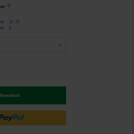
age
te:
22
te:
0
€ Sternchen Fußnote, Details am
 Warenkorb