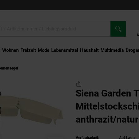
n
Wohnen
Freizeit
Mode
Lebensmittel
Haushalt
Multimedia
Droger
onnensegel
Siena Garden Tropico Mittelstockschirm anthrazit/natur 210x140cm 
Siena Garden T
Mittelstocksch
anthrazit/nat
Gestell Stahl a
Verfügbarkeit:
Auf Lager