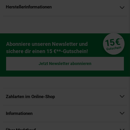
Herstellerinformationen
Fußzeile
€
15
**
Newsletter Anmeldung
Abonniere unseren Newsletter und
Gutschein
sichere dir einen 15 €**-Gutschein!
Jetzt Newsletter abonnieren
Zahlarten im Online-Shop
Informationen