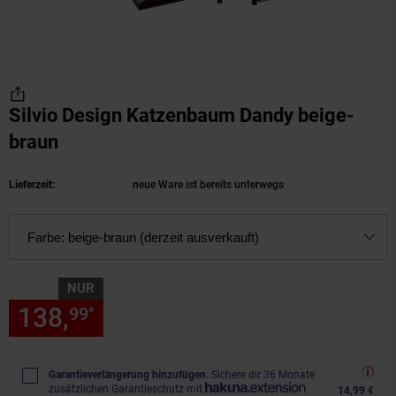
Silvio Design Katzenbaum Dandy beige-
braun
(Produkt aktuell ausverkauft)
Lieferzeit:
neue Ware ist bereits unterwegs
Farbe:
beige-braun (derzeit ausverkauft)
NUR
138,
nur 138,
€ Sternchen Fu
99
99
*
Garantieverlängerung hinzufügen.
Sichere dir 36 Monate
zusätzlichen Garantieschutz mit
14,99 €