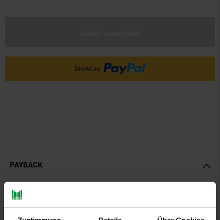
Aktuell ausverkauft
PAYBACK
Payback Punkte
Basis°Punkte:
69
Extra°Punkte:
0