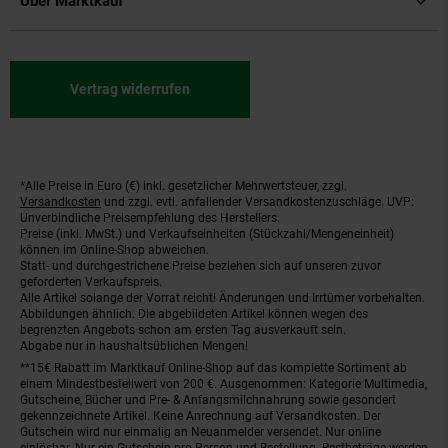
Über Marktkauf
Vertrag widerrufen
*Alle Preise in Euro (€) inkl. gesetzlicher Mehrwertsteuer, zzgl.
Fußnoten
Versandkosten
und zzgl. evtl. anfallender Versandkostenzuschläge. UVP:
Unverbindliche Preisempfehlung des Herstellers.
Preise (inkl. MwSt.) und Verkaufseinheiten (Stückzahl/Mengeneinheit)
können im Online-Shop abweichen.
Statt- und durchgestrichene Preise beziehen sich auf unseren zuvor
geforderten Verkaufspreis.
Alle Artikel solange der Vorrat reicht! Änderungen und Irrtümer vorbehalten.
Abbildungen ähnlich. Die abgebildeten Artikel können wegen des
begrenzten Angebots schon am ersten Tag ausverkauft sein.
Abgabe nur in haushaltsüblichen Mengen!
**15€ Rabatt im Marktkauf Online-Shop auf das komplette Sortiment ab
einem Mindestbestellwert von 200 €. Ausgenommen: Kategorie Multimedia,
Gutscheine, Bücher und Pre- & Anfangsmilchnahrung sowie gesondert
gekennzeichnete Artikel. Keine Anrechnung auf Versandkosten. Der
Gutschein wird nur einmalig an Neuanmelder versendet. Nur online