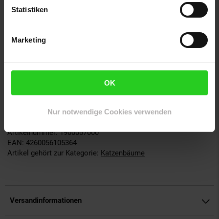
Extra viele Liege- und Kratzflächen
Statistiken
Dekoratives zweifarbiges Design
Mit weichem Plüsch bezogen
Ein Abenteuerspielplatz für die ganze Katzenfamilie
Marketing
Maße und Gewicht:
OK
Maße: ca. L 62 x B 45 x H 44cm
Gewicht: ca. 22,5kg
Nur notwendige Cookies verwenden
Artikelnummer: 1900057000
EAN: 4260056105364
Artikel gehört zur Kategorie:
Katzenbäume
Versandinformationen