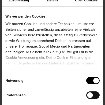
Zustimmung
Details
Über Cookies
Produktbeschreibung
Wir verwenden Cookies!
Wir nutzen Cookies und andere Techniken, um unsere
Hier kann über die mit Sisal und Plüsch umwickelten Holme
Seiten sicher und zuverlässig anzubieten, eine Vielzahl
rauf und runter geklettert werden und für die ältere oder ganz
junge Katzengeneration ist eine Leiter, deren Sprossen
von Services bereitzustellen, diese stetig zu verbessern
ebenfalls mit Sisal umwickelt sind, die ideale Aufstiegshilfe.
sowie Werbung entsprechend Deinen Interessen auf
unserer Homepage, Social Media und Partnerseiten
Nach der aufregenden Kletterpartie kann in einer der
anzuzeigen. Mit einem Klick auf „Ok“ willigst Du in die
kuscheligen Wohnhöhlen oder auf einer der bequemen
Cookie Verwendung ein. Deine Cookie-Einstellungen
Liegemulden ein erholsames Nickerchen gehalten werden.
kannst Du jederzeit in den
Datenschutzinformationen
Auch der Platz in der weichen Hängematte begeistert jedes
ändern bzw. widerrufen.
Katzenherz. Für Spielspaß sorgen die oben angebrachten
Plüschbälle. Standfestigkeit ist durch die großen Bodenplatten
Einwilligungsauswahl
gegeben. Die Lieferung erfolgt zerlegt inkl. Aufbauanleitung.
Notwendig
Präferenzen
Artikeldetails: