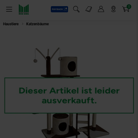
0
Payback
Markt-Angebote
Artikel
Menü
Suchfeld einblenden
Mein Konto
Markt finden
Warenkorb
Haustiere
Katzenbäume
Silvio Design Katzenbaum Dandy beige-braun