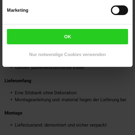
Anti-Rutsch-Noppen an den Füßen schützen Deinen
Fußboden vor Kratzern
Marketing
Fester und stabiler Stand dank des robusten
Metallgestells
Empfohlene Maximalbelastbarkeit: 220 kg
OK
Material
Sitzfläche: Akazie Massivholz, mit Klarlack beschichtet
Nur notwendige Cookies verwenden
Seitenverkleidungen: MDF und Kunststoff
Gestell: pulverbeschichtetes Eisen
Lieferumfang
Eine Sitzbank ohne Dekoration
Montageanleitung und -material liegen der Lieferung bei
Montage
Lieferzustand: demontiert und sicher verpackt