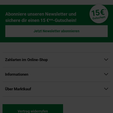
Fußzeile
€
15
**
Newsletter Anmeldung
Abonniere unseren Newsletter und
Gutschein
sichere dir einen 15 €**-Gutschein!
Jetzt Newsletter abonnieren
Zahlarten im Online-Shop
Informationen
Über Marktkauf
Vertrag widerrufen