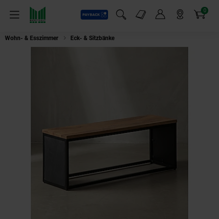
0
Payback
Markt-Angebote
Artikel
Menü
Suchfeld einblenden
Mein Konto
Markt finden
Warenkorb
Wohn- & Esszimmer
Eck- & Sitzbänke
Sitzbank – Akazie Massivholz/Stei