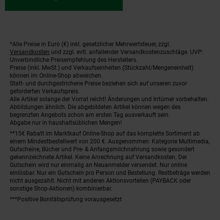
*Alle Preise in Euro (€) inkl. gesetzlicher Mehrwertsteuer, zzgl.
Fußnoten
Versandkosten
und zzgl. evtl. anfallender Versandkostenzuschläge. UVP:
Unverbindliche Preisempfehlung des Herstellers.
Preise (inkl. MwSt.) und Verkaufseinheiten (Stückzahl/Mengeneinheit)
können im Online-Shop abweichen.
Statt- und durchgestrichene Preise beziehen sich auf unseren zuvor
geforderten Verkaufspreis.
Alle Artikel solange der Vorrat reicht! Änderungen und Irrtümer vorbehalten.
Abbildungen ähnlich. Die abgebildeten Artikel können wegen des
begrenzten Angebots schon am ersten Tag ausverkauft sein.
Abgabe nur in haushaltsüblichen Mengen!
**15€ Rabatt im Marktkauf Online-Shop auf das komplette Sortiment ab
einem Mindestbestellwert von 200 €. Ausgenommen: Kategorie Multimedia,
Gutscheine, Bücher und Pre- & Anfangsmilchnahrung sowie gesondert
gekennzeichnete Artikel. Keine Anrechnung auf Versandkosten. Der
Gutschein wird nur einmalig an Neuanmelder versendet. Nur online
einlösbar. Nur ein Gutschein pro Person und Bestellung. Restbeträge werden
nicht ausgezahlt. Nicht mit anderen Aktionsvorteilen (PAYBACK oder
sonstige Shop-Aktionen) kombinierbar.
***Positive Bonitätsprüfung vorausgesetzt