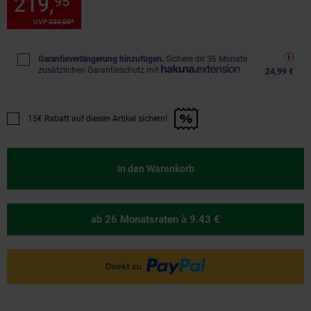
219,
Sie Sparen 33 Prozent, 2
95
*
*
UVP
330,
00
UVP : 330,
00
€
Garantieverlängerung hinzufügen.
Sichere dir 36 Monate
zusätzlichen Garantieschutz mit
24,99 €
15€ Rabatt auf diesen Artikel sichern!
Promotion "15€ Rabatt auf diesen Artikel sichern!" anwenden
In den Warenkorb
ab 26 Monatsraten
à 9.43 €