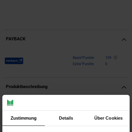
PAYBACK
Payback Punkte
Basis°Punkte:
109
Extra°Punkte:
0
Produktbeschreibung
Design
Kleine Sitzbank im modernen Design
Zustimmung
Details
Über Cookies
Sitzfläche mit natürlicher Holzmaserung
Seitenblenden in eleganter 3D-Steinoptik