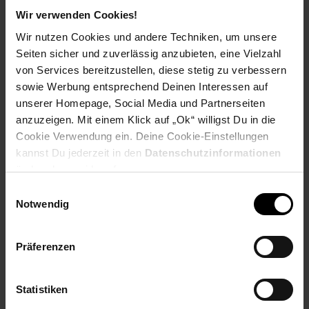
Wir verwenden Cookies!
Abmessungen
Wir nutzen Cookies und andere Techniken, um unsere
Breite: 120 cm
Seiten sicher und zuverlässig anzubieten, eine Vielzahl
Höhe: 45 cm
von Services bereitzustellen, diese stetig zu verbessern
Tiefe: 35 cm
sowie Werbung entsprechend Deinen Interessen auf
Materialstärke Holz: 2,5 cm
unserer Homepage, Social Media und Partnerseiten
Materialstärke Metall: 2,5 cm
anzuzeigen. Mit einem Klick auf „Ok“ willigst Du in die
Cookie Verwendung ein. Deine Cookie-Einstellungen
Farbe
kannst Du jederzeit in den
Datenschutzinformationen
ändern bzw. widerrufen.
Sitzfläche: warmes Hellbraun
Seitenverkleidungen: Anthrazit
Einwilligungsauswahl
Gestell: Schwarz
Notwendig
Besonderheiten
Präferenzen
Dank der schlanken und kompakten Form lässt sich die
Bank in jedem Raum platzieren
Jede Bank wurde von Hand hergestellt und ist daher ein
Statistiken
Unikat