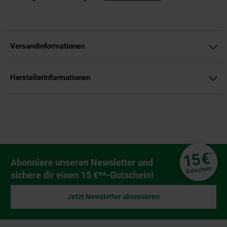
Versandinformationen
Herstellerinformationen
Fußzeile
€
15
**
Newsletter Anmeldung
Abonniere unseren Newsletter und
Gutschein
sichere dir einen 15 €**-Gutschein!
Jetzt Newsletter abonnieren