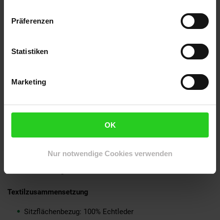
Fester und stabiler Stand dank der robusten
Massivholzbeine
Präferenzen
Sehr weiche Polsterung sorgt für ein angenehmes
Sitzgefühl
Besonders hochwertiges und strapazierfähiges Echtleder
Statistiken
Anti-Rutsch-Noppen an den Fußenden schützen Ihren
Fußboden vor Kratzern
In liebevoller Handarbeit gefertigt - daher ist jedes Stück
Marketing
ein Unikat
Massives Rahmengestell, das mit einem klaren
Schutzlack überzogen ist
Empfohlene Maximalbelastbarkeit: 200 kg
OK
Material
Nur notwendige Cookies verwenden
Sitzflächenbezug: Ziegenleder
Beine: Mango Massivholz
Textilzusammensetzung
Sitzflächenbezug: 100% Echtleder