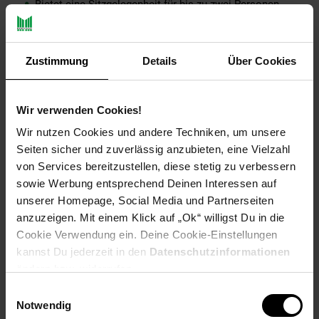
Bietet eine Sitzgelegenheit für bis zu zwei Personen
Abmessungen
Zustimmung
Details
Über Cookies
Breite: 108 cm
Höhe: 63 cm
Tiefe: 43 cm
Wir verwenden Cookies!
Polsterhöhe: 6 cm
Sitzhöhe: 50,5 cm
Wir nutzen Cookies und andere Techniken, um unsere
Sitzfläche (BxT): 102,5 x 37 cm
Seiten sicher und zuverlässig anzubieten, eine Vielzahl
Höhe der Rückenlehne: 10 cm
von Services bereitzustellen, diese stetig zu verbessern
Abstand Boden bis Bankunterseite: 38,5 cm
sowie Werbung entsprechend Deinen Interessen auf
unserer Homepage, Social Media und Partnerseiten
Farbe
anzuzeigen. Mit einem Klick auf „Ok“ willigst Du in die
Cookie Verwendung ein. Deine Cookie-Einstellungen
Sitzfläche und Beine: Braun
kannst Du jederzeit in den
Datenschutzinformationen
Beide Materialien können farblich vom Bild leicht
abweichen, da es sich um Naturprodukte handelt
ändern bzw. widerrufen.
Einwilligungsauswahl
Besonderheiten
Notwendig