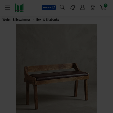
0
Payback
Markt-Angebote
Artikel
Menü
Suchfeld einblenden
Mein Konto
Markt finden
Warenkorb
Wohn- & Esszimmer
Eck- & Sitzbänke
Sitzbank – Leder/Massivholz, 108