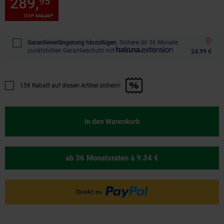
289,
Sie Sparen 34 Prozent, 2
95
*
*
UVP
440,
00
UVP : 440,
00
€
Garantieverlängerung hinzufügen.
Sichere dir 36 Monate
zusätzlichen Garantieschutz mit
24,99 €
15€ Rabatt auf diesen Artikel sichern!
Promotion "15€ Rabatt auf diesen Artikel sichern!" anwenden
In den Warenkorb
ab 36 Monatsraten
à 9.34 €