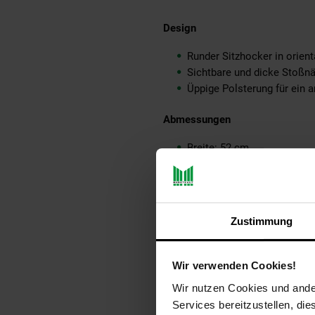
Design
Runder Sitzhocker in orien
Sichtbare und dicke Stoßn
Üppige Polsterung für ein 
Abmessungen
Breite: 52 cm
Höhe: 40 cm
Tiefe: 52 cm
Farbe
Zustimmung
Kompletter Sitzhocker: Bra
Wir verwenden Cookies!
Besonderheiten
Wir nutzen Cookies und ander
In liebevoller Handarbeit ge
Services bereitzustellen, di
Hochwertiges und strapazie