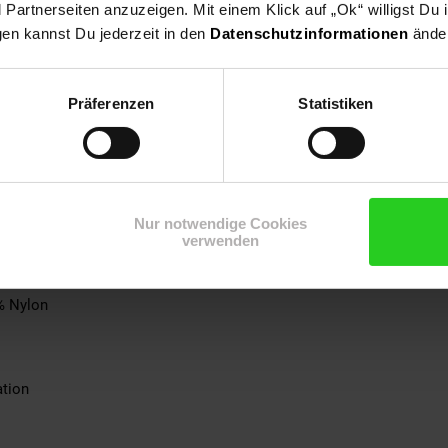
artnerseiten anzuzeigen. Mit einem Klick auf „Ok“ willigst Du
nk der positiven Eigenschaft des Echtleders, mit der Zeit einen 
gen kannst Du jederzeit in den
Datenschutzinformationen
änder
arkeit: 130 kg
Präferenzen
Statistiken
der
Nur notwendige Cookies
verwenden
0% Echtleder
n
% Nylon
ation