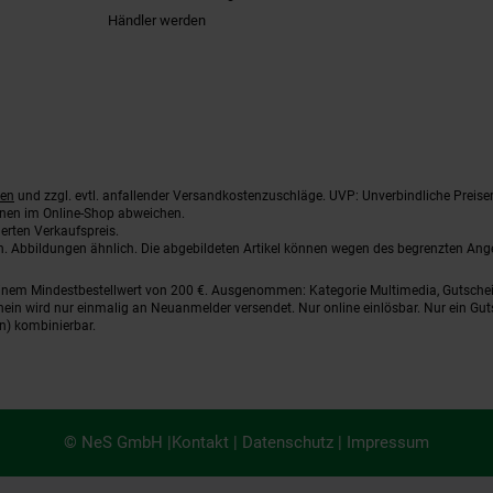
Händler werden
ten
und zzgl. evtl. anfallender Versandkostenzuschläge. UVP: Unverbindliche Preise
nnen im Online-Shop abweichen.
erten Verkaufspreis.
ten. Abbildungen ähnlich. Die abgebildeten Artikel können wegen des begrenzten An
einem Mindestbestellwert von 200 €. Ausgenommen: Kategorie Multimedia, Gutsche
ein wird nur einmalig an Neuanmelder versendet. Nur online einlösbar. Nur ein Gut
n) kombinierbar.
© NeS GmbH |
Kontakt
|
Datenschutz
|
Impressum