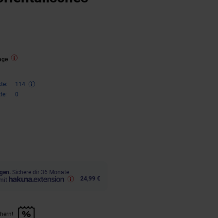
age
te:
114
te:
0
ren 34 Prozent, 229,
€ Sternchen
95
gen.
Sichere dir 36 Monate
24,99 €
mit
chern!
n Artikel sichern!" anwenden