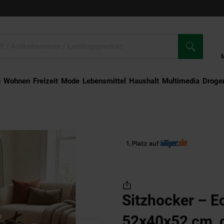
n
Wohnen
Freizeit
Mode
Lebensmittel
Haushalt
Multimedia
Droger
 Echtleder Braun, 52x40x52 cm, orientalisches Design
Sitzhocker – E
52x40x52 cm, o