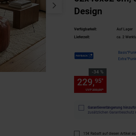
Design
Verfügbarkeit:
Auf Lager
Lieferzeit:
ca. 2 Werkt
Payback Punkte
Basis°Punk
Extra°Punk
Sie Sparen 34 Prozent,
-34 %
229,
Sie Spa
95
*
*
UVP
350,
00
UVP : 350,
00
€
Garantieverlängerung hinzufü
zusätzlichen Garantieschutz 
15€ Rabatt auf diesen Artikel si
Promotion "15€ Rabatt auf diese