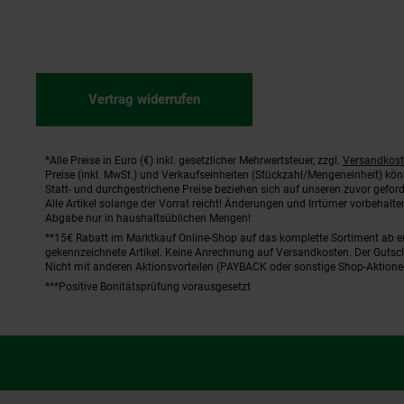
Vertrag widerrufen
*Alle Preise in Euro (€) inkl. gesetzlicher Mehrwertsteuer, zzgl.
Versandkos
Fußnoten
Preise (inkl. MwSt.) und Verkaufseinheiten (Stückzahl/Mengeneinheit) kö
Statt- und durchgestrichene Preise beziehen sich auf unseren zuvor geford
Alle Artikel solange der Vorrat reicht! Änderungen und Irrtümer vorbehal
Abgabe nur in haushaltsüblichen Mengen!
**15€ Rabatt im Marktkauf Online-Shop auf das komplette Sortiment ab 
gekennzeichnete Artikel. Keine Anrechnung auf Versandkosten. Der Gutsch
Nicht mit anderen Aktionsvorteilen (PAYBACK oder sonstige Shop-Aktione
***Positive Bonitätsprüfung vorausgesetzt