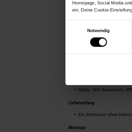
Homepage, Social Media und P
Die Oberfläche bekommt, da
ein. Deine Cookie-Einstellun
Empfohlene Maximalbelastb
Einwilligungsauswahl
Material
Notwendig
Sitzflächenbezug: Ziegenle
Hockerunterseite: Stoff
Nähte: Mischgewebe
Textilzusammensetzung
Bezug des Sitzhockers: 10
Sitzunterseite: 100% Leine
Nähte: 50% Baumwolle, 50
Lieferumfang
Ein Sitzhocker ohne Dekor
Montage