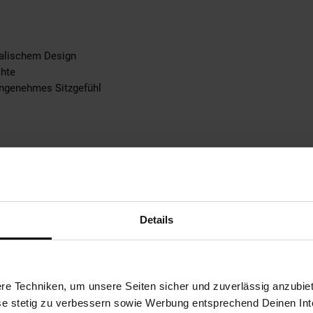
talischem Design
ähte
angenehmes Sitzgefühl
Details
un
e Techniken, um unsere Seiten sicher und zuverlässig anzubiet
fertigt - jedes Stück ein Unikat
ese stetig zu verbessern sowie Werbung entsprechend Deinen In
rfähiges Echtleder für eine lange Lebensdauer