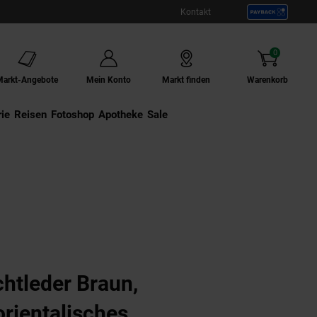
Kontakt
0
Artikel
Markt-Angebote
Mein Konto
Markt finden
Warenkorb
ie
Externer Link:
Reisen
Externer Link:
Fotoshop
Externer Link:
Apotheke
Sale
chtleder Braun,
rientalisches