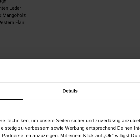
ign
hten Leder
us Mangoholz
estern Flair
en (oben): 65 cm
Details
en (unten): 81 cm
e Techniken, um unsere Seiten sicher und zuverlässig anzubiet
 Leder
ese stetig zu verbessern sowie Werbung entsprechend Deinen In
artnerseiten anzuzeigen. Mit einem Klick auf „Ok“ willigst Du
terschiede sind typisch für Echtleder, da es sich um ein Produkt de