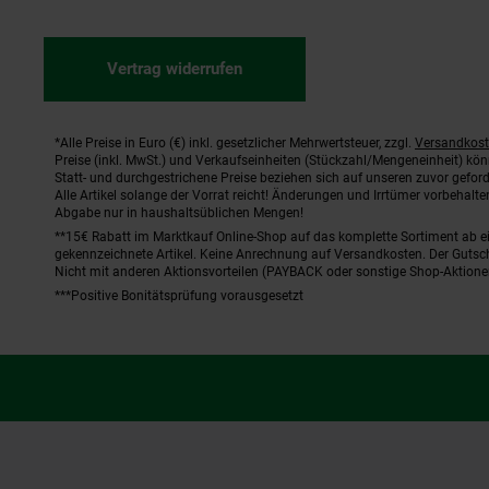
Vertrag widerrufen
*Alle Preise in Euro (€) inkl. gesetzlicher Mehrwertsteuer, zzgl.
Versandkos
Fußnoten
Preise (inkl. MwSt.) und Verkaufseinheiten (Stückzahl/Mengeneinheit) kö
Statt- und durchgestrichene Preise beziehen sich auf unseren zuvor geford
Alle Artikel solange der Vorrat reicht! Änderungen und Irrtümer vorbehal
Abgabe nur in haushaltsüblichen Mengen!
**15€ Rabatt im Marktkauf Online-Shop auf das komplette Sortiment ab 
gekennzeichnete Artikel. Keine Anrechnung auf Versandkosten. Der Gutsch
Nicht mit anderen Aktionsvorteilen (PAYBACK oder sonstige Shop-Aktione
***Positive Bonitätsprüfung vorausgesetzt