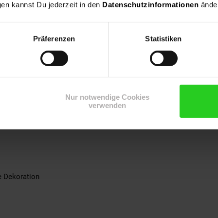
gen kannst Du jederzeit in den
Datenschutzinformationen
änder
bil
Präferenzen
Statistiken
fertigt daher jedes Stück ein Unikat
wertiges, strapazierfähig Material
durch Anti-Rutsch-Noppen
gepolstert
Nur notwendige Cookies
verwenden
r
e Dekoration