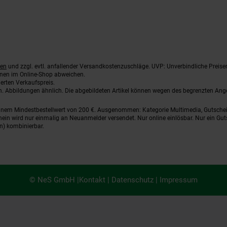
ten
und zzgl. evtl. anfallender Versandkostenzuschläge. UVP: Unverbindliche Preise
nnen im Online-Shop abweichen.
erten Verkaufspreis.
ten. Abbildungen ähnlich. Die abgebildeten Artikel können wegen des begrenzten An
einem Mindestbestellwert von 200 €. Ausgenommen: Kategorie Multimedia, Gutsche
ein wird nur einmalig an Neuanmelder versendet. Nur online einlösbar. Nur ein Gut
n) kombinierbar.
© NeS GmbH |
Kontakt
|
Datenschutz
|
Impressum