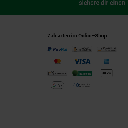
Newsletter Anmeldu
sichere dir einen
Zahlarten im Online-Shop