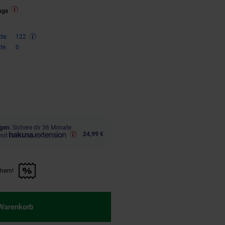
age
te:
122
te:
0
ren 33 Prozent, 244,
€ Sternchen
95
gen.
Sichere dir 36 Monate
24,99 €
mit
chern!
n Artikel sichern!" anwenden
 Warenkorb