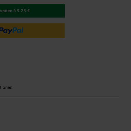
sraten
à 9.25 €
tionen