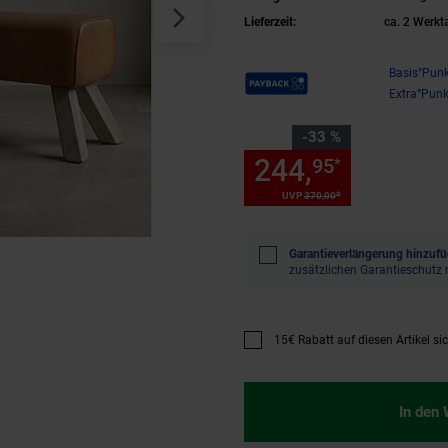
Lieferzeit:
ca. 2 Werkt
Payback Punkte
Basis°Punk
Extra°Punk
Sie Sparen 33 Prozent,
-33 %
244,
Sie Spa
95
*
*
UVP
370,
00
UVP : 370,
00
€
Garantieverlängerung hinzufü
zusätzlichen Garantieschutz 
15€ Rabatt auf diesen Artikel si
Promotion "15€ Rabatt auf diese
In den