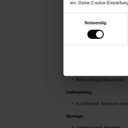
ein. Deine Cookie-Einstellun
Besonderheit
Einwilligungsauswahl
Das Massivholz ist sehr Sta
Notwendig
In liebevoller Handarbeit ge
Das Leder ist ein sehr hoch
Besonders Bodenschonend 
Die Sitzfläche ist sehr gut 
Material
Sitzfläche: 100 % Echtlede
Beine: Mango Massivholz
Lieferumfang
Ein Sitzbank Turnbock ohn
Montage
Lieferzustand: Montiert