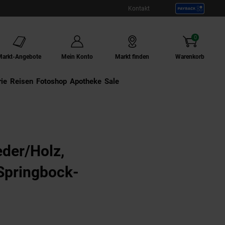
Kontakt
0
Artikel
Markt-Angebote
Mein Konto
Markt finden
Warenkorb
ie
Externer Link:
Reisen
Externer Link:
Fotoshop
Externer Link:
Apotheke
Sale
eder/Holz,
Springbock-