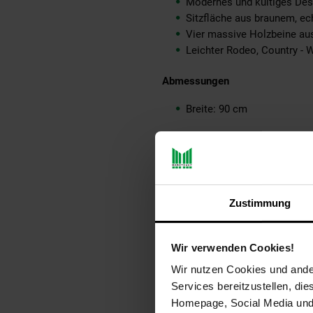
Modernes und kultiges Des
Sitzfläche aus braunem, ec
Vier massive Holzbeine a
Leichter Rodeo, Country - W
Abmessungen
Breite: 90 cm
Höhe: 43 cm
Tiefe: 30 cm
Beine: 6,5 x 6,5 cm
Beinlänge: 23 cm
Abstand zwischen den Bein
Zustimmung
Abstand zwischen den Bein
Wir verwenden Cookies!
Farbe
Wir nutzen Cookies und ander
Sitzfläche: Braunes echtes
Services bereitzustellen, di
Beine: Holzfarben
Homepage, Social Media und P
Kleinere Flecken und Farbun