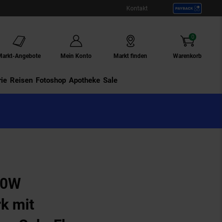
Kontakt
0
Artikel
Markt-Angebote
Mein Konto
Markt finden
Warenkorb
ie
Externer Link:
Reisen
Externer Link:
Fotoshop
Externer Link:
Apotheke
Sale
00W
k mit