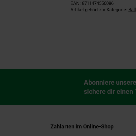
EAN: 8711474556086
Artikel gehört zur Kategorie:
Bal
Fußzeile
Abonniere unsere
Newsletter Anmeldu
sichere dir einen
Zahlarten im Online-Shop