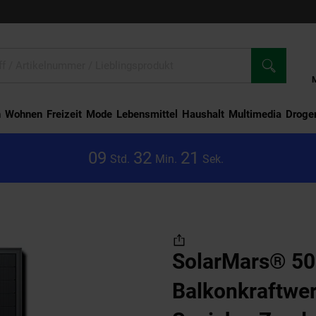
n
Wohnen
Freizeit
Mode
Lebensmittel
Haushalt
Multimedia
Droger
0
9
3
2
2
1
Std.
Min.
Sek.
ars® 500W Balkonkraftwerk mit Speicher,Zendure SolarFlow 800 Plus
SolarMars® 5
Balkonkraftwer