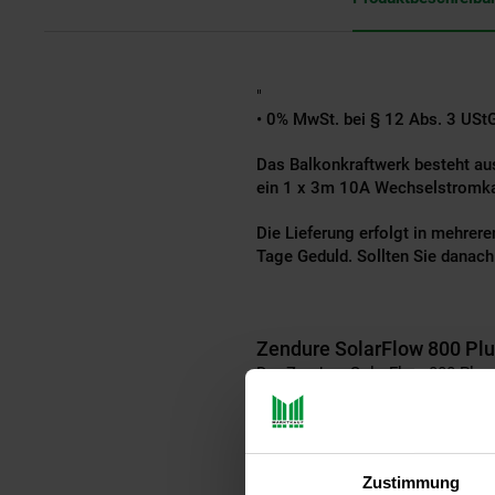
"
• 0% MwSt. bei § 12 Abs. 3 USt
Das Balkonkraftwerk besteht au
ein 1 x 3m 10A Wechselstromka
Die Lieferung erfolgt in mehrer
Tage Geduld. Sollten Sie danach
Zendure SolarFlow 800 Plu
Der Zendure SolarFlow 800 Plus i
einer Basiskapazität von 1,92 k
es maximale Flexibilität und Le
Zustimmung