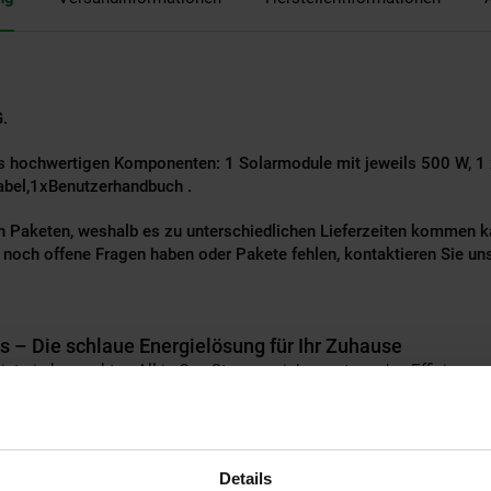
G.
s hochwertigen Komponenten: 1 Solarmodule mit jeweils 500 W, 1 
bel,1xBenutzerhandbuch .
en Paketen, weshalb es zu unterschiedlichen Lieferzeiten kommen ka
 noch offene Fragen haben oder Pakete fehlen, kontaktieren Sie un
s – Die schlaue Energielösung für Ihr Zuhause
st ein kompaktes All-in-One-Stromspeichersystem, das Effizienz und
Wh (erweiterbar auf bis zu 11,52 kWh), einem Dual-MPPT mit je 750
istung – perfekt abgestimmt auf die Bedürfnisse von Mietern und Ei
Details