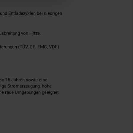
 und Entladezyklen bei niedrigen
usbreitung von Hitze.
izierungen (TÜV, CE, EMC, VDE)
on 15 Jahren sowie eine
tige Stromerzeugung, hohe
dene raue Umgebungen geeignet,