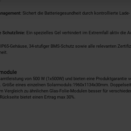
management:
Sichert die Batteriegesundheit durch kontrollierte Lade-
 Schutzlinie:
Ein spezielles Gel verhindert im Extremfall aktiv die A
IP65-Gehäuse, 34-stufiger BMS-Schutz sowie alle relevanten Zertif
eit.
rmodule
amtleistung von 500 W (1x500W) und bieten eine Produktgarantie v
n. Größe eines einzelnen Solarmoduls:1960x1134x30mm. Doppelsei
im Vergleich zu ähnlichen Glas-Folie-Modulen besser für verschie
Rückseite bietet einen Ertrag max 30%.