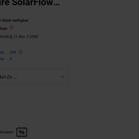
re SolarFlow
 Stück verfügbar
tage
emäß § 12 Abs. 3 UStG
te:
289
te:
0
l+Ze ...
ren 42 Prozent, 579,
€ Sternchen
00
tivieren!
en Artikel aktivieren!" anwenden