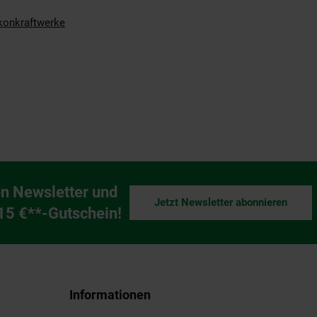
konkraftwerke
n Newsletter und
Jetzt Newsletter abonnieren
ng
 15 €**-Gutschein!
Informationen