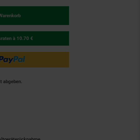
 Warenkorb
sraten
à 10.70 €
ät abgeben.
Altgeräterücknahme