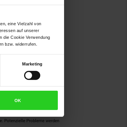
us. Es analysiert automatisch
Sie zugeschnittene
en, eine Vielzahl von
teressen auf unserer
 in die Cookie Verwendung
n bzw. widerrufen.
plett ohne manuellen Aufwand.
e Effizienz an.
Marketing
 Ihrem Zuhause.
OK
le. Potenzielle Probleme werden