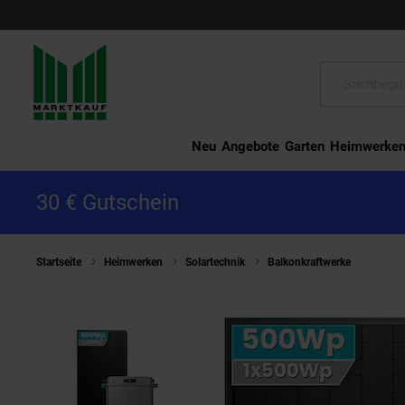
Schließen
Suche:
Neu
Angebote
Garten
Heimwerke
30 € Gutschein
Startseite
Heimwerken
Solartechnik
Balkonkraftwerke
SolarM