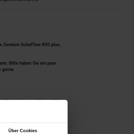
x Zendure SolarFlow 800 plus,
nn. Bitte haben Sie ein paar
s gerne.
 Sicherheit neu definiert. Mit
 W und 800 W AC-Ausgang bringt
genheimbesitzern.
Über Cookies