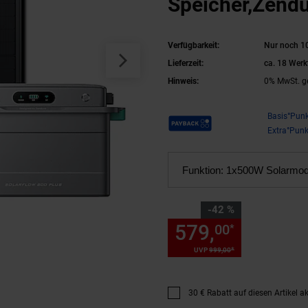
Speicher,Zendu
800 Plus
Verfügbarkeit:
Nur noch 10
Lieferzeit:
ca. 18 Werk
Hinweis:
0% MwSt. g
Payback Punkte
Basis°Punk
Extra°Punk
Funktion:
1x500W Solarmodu
Sie Sparen 42 Prozent,
-42 %
579,
Sie Spa
00
*
*
UVP
999,
00
UVP : 999,
00
€
30 € Rabatt auf diesen Artikel ak
Promotion "30 € Rabatt auf dies