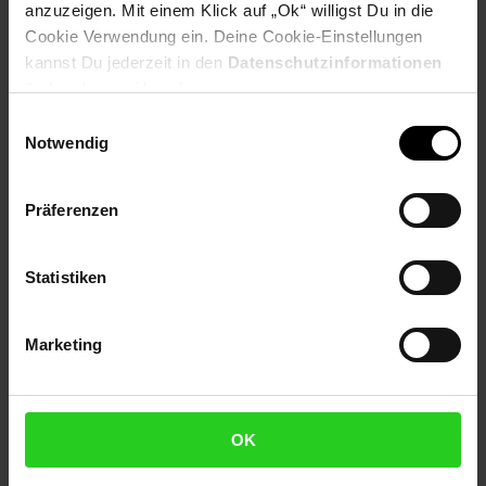
anzuzeigen. Mit einem Klick auf „Ok“ willigst Du in die
Cookie Verwendung ein. Deine Cookie-Einstellungen
Produktbeschreibung
kannst Du jederzeit in den
Datenschutzinformationen
ändern bzw. widerrufen.
In-Ohr-Kopfhörer mit In-Line-Fernbedienung zur Steuerung der
Einwilligungsauswahl
Musiktitel
Notwendig
und integriertem Mikrofon zum Telefonieren
Artikelnummer: 3092165000
Präferenzen
EAN: 4905524931235
Artikel gehört zur Kategorie:
Kopfhörer
Statistiken
Marketing
Versandinformationen
Herstellerinformationen
OK