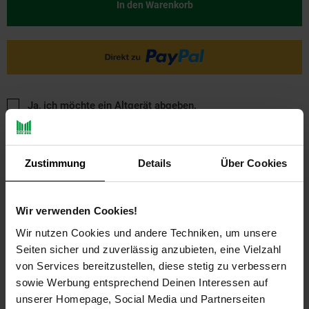
In den Warenkorb
Ja, ich möchte ein Altgerät abgeben.
Zustimmung
Details
Über Cookies
Wir verwenden Cookies!
Wir nutzen Cookies und andere Techniken, um unsere
PAYBACK
Seiten sicher und zuverlässig anzubieten, eine Vielzahl
von Services bereitzustellen, diese stetig zu verbessern
Payback Punkte
Basis°Punkte:
7
sowie Werbung entsprechend Deinen Interessen auf
Extra°Punkte:
0
unserer Homepage, Social Media und Partnerseiten