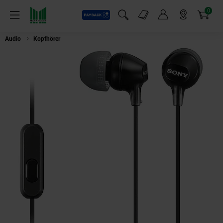
0
Payback
Markt-Angebote
Artikel
Menü
Suchfeld einblenden
Mein Konto
Markt finden
Warenkorb
Audio
Kopfhörer
Sony MDR-EX 15 APB Schwarz