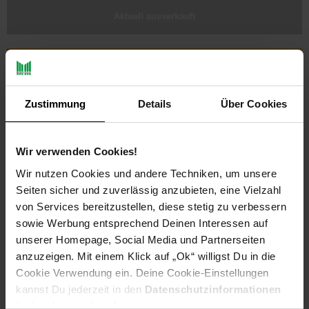
Aktuell ausverkauft
Zustimmung
Details
Über Cookies
Wir verwenden Cookies!
Wir nutzen Cookies und andere Techniken, um unsere
Seiten sicher und zuverlässig anzubieten, eine Vielzahl
PAYBACK
von Services bereitzustellen, diese stetig zu verbessern
sowie Werbung entsprechend Deinen Interessen auf
unserer Homepage, Social Media und Partnerseiten
Payback Punkte
Basis°Punkte:
19
anzuzeigen. Mit einem Klick auf „Ok“ willigst Du in die
Extra°Punkte:
0
Cookie Verwendung ein. Deine Cookie-Einstellungen
kannst Du jederzeit in den
Datenschutzinformationen
ändern bzw. widerrufen.