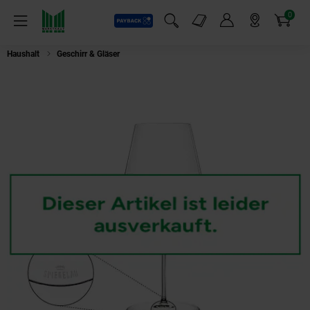
0
Payback
Markt-Angebote
Artikel
Menü
Suchfeld einblenden
Mein Konto
Markt finden
Warenkorb
Haushalt
Geschirr & Gläser
Spiegelau 2-teiliges Bordeauxglas-Set, Kristall