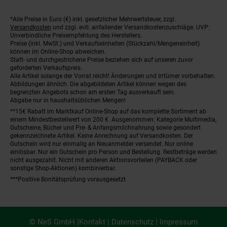
*Alle Preise in Euro (€) inkl. gesetzlicher Mehrwertsteuer, zzgl.
Fußnoten
Versandkosten
und zzgl. evtl. anfallender Versandkostenzuschläge. UVP:
Unverbindliche Preisempfehlung des Herstellers.
Preise (inkl. MwSt.) und Verkaufseinheiten (Stückzahl/Mengeneinheit)
können im Online-Shop abweichen.
Statt- und durchgestrichene Preise beziehen sich auf unseren zuvor
geforderten Verkaufspreis.
Alle Artikel solange der Vorrat reicht! Änderungen und Irrtümer vorbehalten.
Abbildungen ähnlich. Die abgebildeten Artikel können wegen des
begrenzten Angebots schon am ersten Tag ausverkauft sein.
Abgabe nur in haushaltsüblichen Mengen!
**15€ Rabatt im Marktkauf Online-Shop auf das komplette Sortiment ab
einem Mindestbestellwert von 200 €. Ausgenommen: Kategorie Multimedia,
Gutscheine, Bücher und Pre- & Anfangsmilchnahrung sowie gesondert
gekennzeichnete Artikel. Keine Anrechnung auf Versandkosten. Der
Gutschein wird nur einmalig an Neuanmelder versendet. Nur online
einlösbar. Nur ein Gutschein pro Person und Bestellung. Restbeträge werden
nicht ausgezahlt. Nicht mit anderen Aktionsvorteilen (PAYBACK oder
sonstige Shop-Aktionen) kombinierbar.
***Positive Bonitätsprüfung vorausgesetzt
© NeS GmbH |
Kontakt
|
Datenschutz
|
Impressum