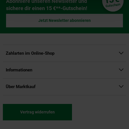
Newsletter Anmeldung
Abonniere unseren Newsletter und
Gutschein
sichere dir einen 15 €**-Gutschein!
Jetzt Newsletter abonnieren
Zahlarten im Online-Shop
Informationen
Über Marktkauf
Vertrag widerrufen