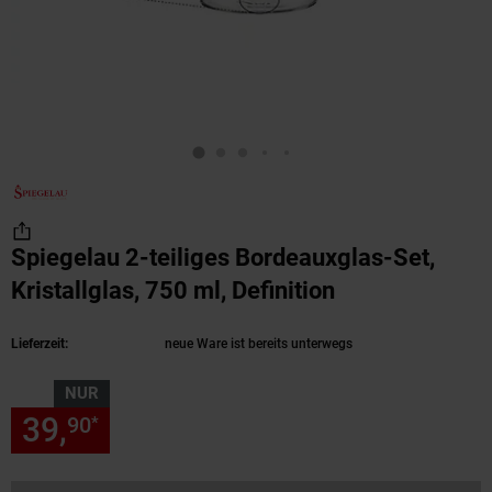
Spiegelau 2-teiliges Bordeauxglas-Set,
Kristallglas, 750 ml, Definition
(Produkt aktue
Lieferzeit:
neue Ware ist bereits unterwegs
NUR
39,
nur 39,
€ Sternchen Fußn
90
90
*