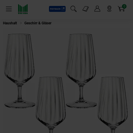
0
Payback
Markt-Angebote
Artikel
Menü
Suchfeld einblenden
Mein Konto
Markt finden
Warenkorb
Haushalt
Geschirr & Gläser
Spiegelau 4-teiliges Biergläser-Set, Biertulpen,