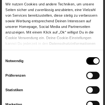
Wir nutzen Cookies und andere Techniken, um unsere
Seiten sicher und zuverlässig anzubieten, eine Vielzahl
Produktbeschreibung
von Services bereitzustellen, diese stetig zu verbessern
sowie Werbung entsprechend Deinen Interessen auf
unserer Homepage, Social Media und Partnerseiten
Das Bierglas ist ideal, um die Farbe zu entfalten, das Aroma zu
anzuzeigen. Mit einem Klick auf „Ok“ willigst Du in die
entwickeln und den Geschmack von Bieren zu verlängern.
Cookie Verwendung ein. Deine Cookie-Einstellungen
Dieses tulpenförmige Glas fängt die gesamte Bandbreite der
kannst Du jederzeit in den
Datenschutzinformationen
Aromen ein, leitet überschüssige Kohlensäure ab und hilft, die
ändern bzw. widerrufen.
Schaumkrone des Bieres zu erhalten.
Einwilligungsauswahl
Notwendig
Die SPIEGELAU LifeStyle Gläser sind überall dort zu Hause, wo
sich Lifestyle und Mode treffen. Ihre moderne Diamantenform
wird durch das lineare Dekor unterstrichen.
Präferenzen
Mit Brillanz und spannenden optischen Effekten tragen diese
Kristallgläser zu einem hochwertigen Ambiente auf jedem
Statistiken
Esstisch bei.
Dieses Produkt ist maschinell gefertigt. Aufgrund des
Marketing