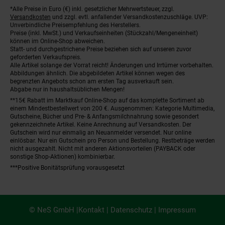
*Alle Preise in Euro (€) inkl. gesetzlicher Mehrwertsteuer, zzgl.
Fußnoten
Versandkosten
und zzgl. evtl. anfallender Versandkostenzuschläge. UVP:
Unverbindliche Preisempfehlung des Herstellers.
Preise (inkl. MwSt.) und Verkaufseinheiten (Stückzahl/Mengeneinheit)
können im Online-Shop abweichen.
Statt- und durchgestrichene Preise beziehen sich auf unseren zuvor
geforderten Verkaufspreis.
Alle Artikel solange der Vorrat reicht! Änderungen und Irrtümer vorbehalten.
Abbildungen ähnlich. Die abgebildeten Artikel können wegen des
begrenzten Angebots schon am ersten Tag ausverkauft sein.
Abgabe nur in haushaltsüblichen Mengen!
**15€ Rabatt im Marktkauf Online-Shop auf das komplette Sortiment ab
einem Mindestbestellwert von 200 €. Ausgenommen: Kategorie Multimedia,
Gutscheine, Bücher und Pre- & Anfangsmilchnahrung sowie gesondert
gekennzeichnete Artikel. Keine Anrechnung auf Versandkosten. Der
Gutschein wird nur einmalig an Neuanmelder versendet. Nur online
einlösbar. Nur ein Gutschein pro Person und Bestellung. Restbeträge werden
nicht ausgezahlt. Nicht mit anderen Aktionsvorteilen (PAYBACK oder
sonstige Shop-Aktionen) kombinierbar.
***Positive Bonitätsprüfung vorausgesetzt
© NeS GmbH |
Kontakt
|
Datenschutz
|
Impressum