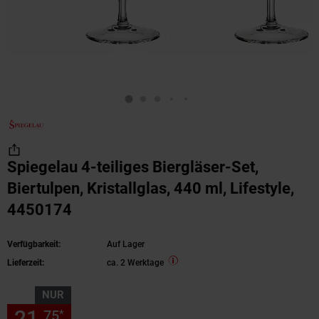
Spiegelau 4-teiliges Biergläser-Set,
Biertulpen, Kristallglas, 440 ml, Lifestyle,
4450174
Verfügbarkeit:
Auf Lager
Lieferzeit:
ca. 2 Werktage
NUR
21,
nur 21,
€ Sternchen Fußn
75
75
*