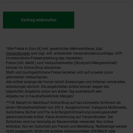
Vertrag widerrufen
*Alle Preise in Euro (€) inkl. gesetzlicher Mehrwertsteuer, zzgl.
Fußnoten
Versandkosten
und zzgl. evtl. anfallender Versandkostenzuschläge. UVP:
Unverbindliche Preisempfehlung des Herstellers.
Preise (inkl. MwSt.) und Verkaufseinheiten (Stückzahl/Mengeneinheit)
können im Online-Shop abweichen.
Statt- und durchgestrichene Preise beziehen sich auf unseren zuvor
geforderten Verkaufspreis.
Alle Artikel solange der Vorrat reicht! Änderungen und Irrtümer vorbehalten.
Abbildungen ähnlich. Die abgebildeten Artikel können wegen des
begrenzten Angebots schon am ersten Tag ausverkauft sein.
Abgabe nur in haushaltsüblichen Mengen!
**15€ Rabatt im Marktkauf Online-Shop auf das komplette Sortiment ab
einem Mindestbestellwert von 200 €. Ausgenommen: Kategorie Multimedia,
Gutscheine, Bücher und Pre- & Anfangsmilchnahrung sowie gesondert
gekennzeichnete Artikel. Keine Anrechnung auf Versandkosten. Der
Gutschein wird nur einmalig an Neuanmelder versendet. Nur online
einlösbar. Nur ein Gutschein pro Person und Bestellung. Restbeträge werden
nicht ausgezahlt. Nicht mit anderen Aktionsvorteilen (PAYBACK oder