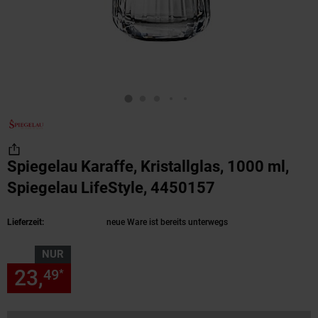
Spiegelau Karaffe, Kristallglas, 1000 ml,
Spiegelau LifeStyle, 4450157
(Produkt aktue
Lieferzeit:
neue Ware ist bereits unterwegs
NUR
23,
nur 23,
€ Sternchen Fußn
49
49
*