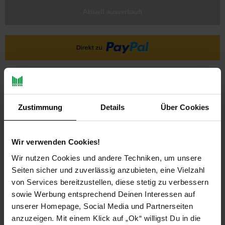
Aktuell ausverkauft
Zustimmung
Details
Über Cookies
Wir verwenden Cookies!
PAYBACK
Wir nutzen Cookies und andere Techniken, um unsere
Seiten sicher und zuverlässig anzubieten, eine Vielzahl
Payback Punkte
Basis°Punkte:
11
von Services bereitzustellen, diese stetig zu verbessern
Extra°Punkte:
0
sowie Werbung entsprechend Deinen Interessen auf
unserer Homepage, Social Media und Partnerseiten
anzuzeigen. Mit einem Klick auf „Ok“ willigst Du in die