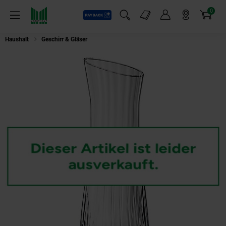
0
Payback
Markt-Angebote
Artikel
Menü
Suchfeld einblenden
Mein Konto
Markt finden
Warenkorb
Haushalt
Geschirr & Gläser
Spiegelau Karaffe, Kristallglas, 1000 ml, Spie