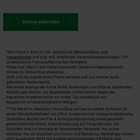
Vertrag widerrufen
*Alle Preise in Euro (€) inkl. gesetzlicher Mehrwertsteuer, zzgl.
Fußnoten
Versandkosten
und zzgl. evtl. anfallender Versandkostenzuschläge. UVP:
Unverbindliche Preisempfehlung des Herstellers.
Preise (inkl. MwSt.) und Verkaufseinheiten (Stückzahl/Mengeneinheit)
können im Online-Shop abweichen.
Statt- und durchgestrichene Preise beziehen sich auf unseren zuvor
geforderten Verkaufspreis.
Alle Artikel solange der Vorrat reicht! Änderungen und Irrtümer vorbehalten.
Abbildungen ähnlich. Die abgebildeten Artikel können wegen des
begrenzten Angebots schon am ersten Tag ausverkauft sein.
Abgabe nur in haushaltsüblichen Mengen!
**15€ Rabatt im Marktkauf Online-Shop auf das komplette Sortiment ab
einem Mindestbestellwert von 200 €. Ausgenommen: Kategorie Multimedia,
Gutscheine, Bücher und Pre- & Anfangsmilchnahrung sowie gesondert
gekennzeichnete Artikel. Keine Anrechnung auf Versandkosten. Der
Gutschein wird nur einmalig an Neuanmelder versendet. Nur online
einlösbar. Nur ein Gutschein pro Person und Bestellung. Restbeträge werden
nicht ausgezahlt. Nicht mit anderen Aktionsvorteilen (PAYBACK oder