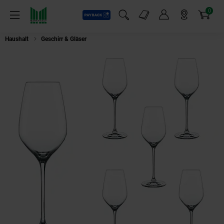
0
Payback
Markt-Angebote
Artikel
Menü
Suchfeld einblenden
Mein Konto
Markt finden
Warenkorb
Haushalt
Geschirr & Gläser
Spiegelau Topline Set 6 Weißweinkelch 0,5 l