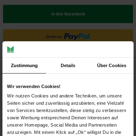
In den Warenkorb
Zustimmung
Details
Über Cookies
Wir verwenden Cookies!
Wir nutzen Cookies und andere Techniken, um unsere
PAYBACK
Seiten sicher und zuverlässig anzubieten, eine Vielzahl
von Services bereitzustellen, diese stetig zu verbessern
Payback Punkte
Basis°Punkte:
22
sowie Werbung entsprechend Deinen Interessen auf
Extra°Punkte:
0
unserer Homepage, Social Media und Partnerseiten
anzuzeigen. Mit einem Klick auf „Ok“ willigst Du in die