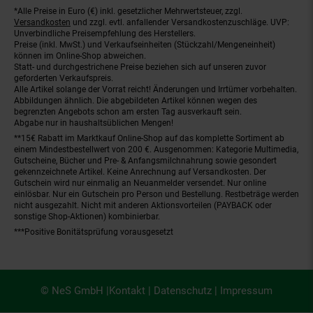
*Alle Preise in Euro (€) inkl. gesetzlicher Mehrwertsteuer, zzgl.
Fußnoten
Versandkosten
und zzgl. evtl. anfallender Versandkostenzuschläge. UVP:
Unverbindliche Preisempfehlung des Herstellers.
Preise (inkl. MwSt.) und Verkaufseinheiten (Stückzahl/Mengeneinheit)
können im Online-Shop abweichen.
Statt- und durchgestrichene Preise beziehen sich auf unseren zuvor
geforderten Verkaufspreis.
Alle Artikel solange der Vorrat reicht! Änderungen und Irrtümer vorbehalten.
Abbildungen ähnlich. Die abgebildeten Artikel können wegen des
begrenzten Angebots schon am ersten Tag ausverkauft sein.
Abgabe nur in haushaltsüblichen Mengen!
**15€ Rabatt im Marktkauf Online-Shop auf das komplette Sortiment ab
einem Mindestbestellwert von 200 €. Ausgenommen: Kategorie Multimedia,
Gutscheine, Bücher und Pre- & Anfangsmilchnahrung sowie gesondert
gekennzeichnete Artikel. Keine Anrechnung auf Versandkosten. Der
Gutschein wird nur einmalig an Neuanmelder versendet. Nur online
einlösbar. Nur ein Gutschein pro Person und Bestellung. Restbeträge werden
nicht ausgezahlt. Nicht mit anderen Aktionsvorteilen (PAYBACK oder
sonstige Shop-Aktionen) kombinierbar.
***Positive Bonitätsprüfung vorausgesetzt
© NeS GmbH |
Kontakt
|
Datenschutz
|
Impressum