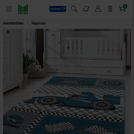
0
Payback
Markt-Angebote
Artikel
Menü
Suchfeld einblenden
Mein Konto
Markt finden
Warenkorb
Heimtextilien
Teppiche
Spielteppich TASNA in Blau, mit Rennwagen-Motiv