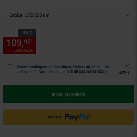
Größe:
160x230 cm
Sie Sparen 35 Prozent,
-35 %
109,
Sie Sparen 35 Prozent, 1
95
*
*
UVP
170,
00
UVP : 170,
00
€
Garantieverlängerung hinzufügen.
Sichere dir 36 Monate
zusätzlichen Garantieschutz mit
14,99 €
In den Warenkorb