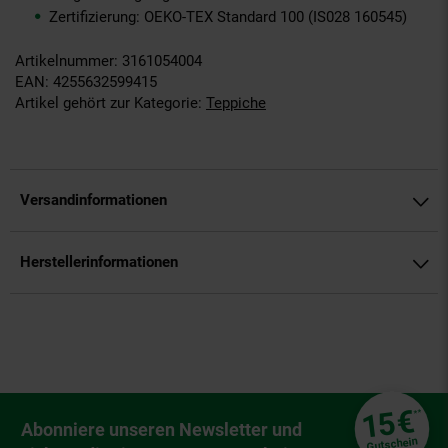
Zertifizierung: OEKO-TEX Standard 100 (IS028 160545)
Artikelnummer: 3161054004
EAN: 4255632599415
Artikel gehört zur Kategorie:
Teppiche
Versandinformationen
Herstellerinformationen
Fußzeile
€
15
**
Newsletter Anmeldung
Abonniere unseren Newsletter und
Gutschein