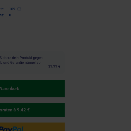
te:
109
te:
0
,
€ Sternchen Fußnote, Details 
75
Sichere dein Produkt gegen
aub und Garantiemängel ab
39,99 €
 Warenkorb
sraten
à 9.42 €