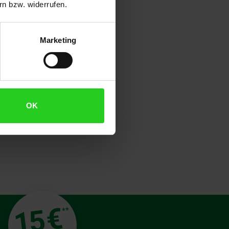
n bzw. widerrufen.
 von 29 g ist diese externe SSD
k, sondern macht sie auch leicht
nen sofortigen Start zu
Marketing
, Zuverlässigkeit und Stil in
OK
€
15
**