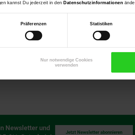
gen kannst Du jederzeit in den
Datenschutzinformationen
änder
ufgaben. Mit Abmessungen von nur 29 x 92 x 9 mm und einem Gewicht
ilberne Design verleiht der Festplatte nicht nur eine moderne Opti
g umfasst die externe SSD-Festplatte und ein USB-Kabel, um Ihnen ei
Präferenzen
Statistiken
500 1 TB externen SSD-Festplatte entscheiden Sie sich für Mobilität
als zuverlässige Backup-Lösung für Ihre wichtigen Daten.
tplatten & Speicher
Nur notwendige Cookies
verwenden
n Newsletter und
Jetzt Newsletter abonnieren