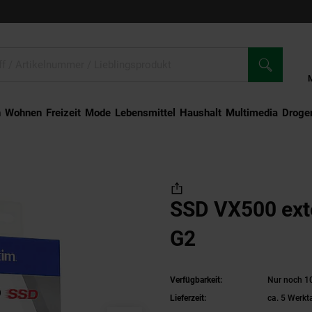
n
Wohnen
Freizeit
Mode
Lebensmittel
Haushalt
Multimedia
Droger
D VX500 extern 1TB USB3.1 G2
SSD VX500 ext
G2
Verfügbarkeit:
Nur noch 10
Lieferzeit:
ca. 5 Werkt