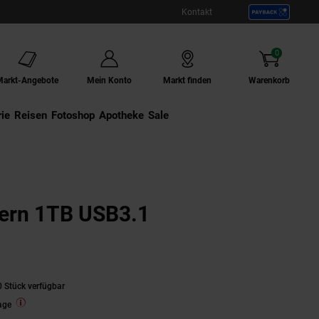
Kontakt
0
Artikel
Markt-Angebote
Mein Konto
Markt finden
Warenkorb
ie
Externer Link:
Reisen
Externer Link:
Fotoshop
Externer Link:
Apotheke
Sale
ern 1TB USB3.1
 Stück verfügbar
age