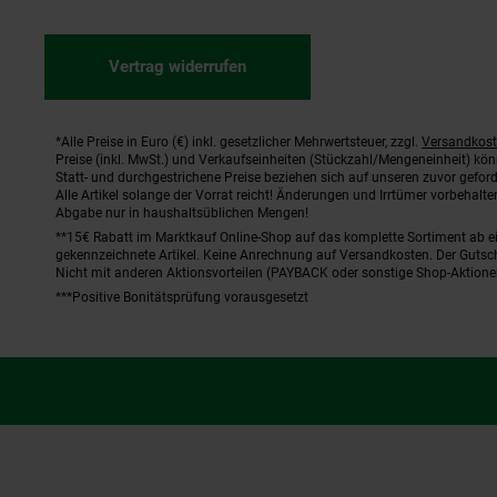
Vertrag widerrufen
*Alle Preise in Euro (€) inkl. gesetzlicher Mehrwertsteuer, zzgl.
Versandkos
Fußnoten
Preise (inkl. MwSt.) und Verkaufseinheiten (Stückzahl/Mengeneinheit) kö
Statt- und durchgestrichene Preise beziehen sich auf unseren zuvor geford
Alle Artikel solange der Vorrat reicht! Änderungen und Irrtümer vorbehal
Abgabe nur in haushaltsüblichen Mengen!
**15€ Rabatt im Marktkauf Online-Shop auf das komplette Sortiment ab 
gekennzeichnete Artikel. Keine Anrechnung auf Versandkosten. Der Gutsch
Nicht mit anderen Aktionsvorteilen (PAYBACK oder sonstige Shop-Aktione
***Positive Bonitätsprüfung vorausgesetzt