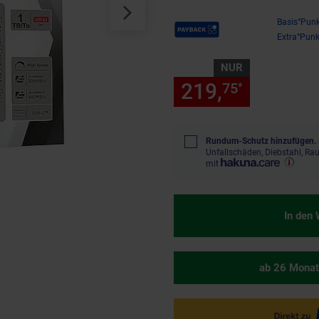
Payback Punkte
Basis°Punk
Extra°Punk
NUR
219,
nur 219
75
*
Rundum-Schutz hinzufügen.
Unfallschäden, Diebstahl, R
mit
In den
ab 26 Monat