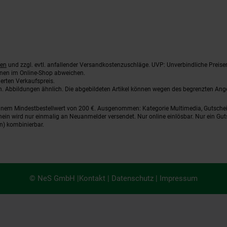
ten
und zzgl. evtl. anfallender Versandkostenzuschläge. UVP: Unverbindliche Preise
nnen im Online-Shop abweichen.
erten Verkaufspreis.
ten. Abbildungen ähnlich. Die abgebildeten Artikel können wegen des begrenzten An
einem Mindestbestellwert von 200 €. Ausgenommen: Kategorie Multimedia, Gutsche
ein wird nur einmalig an Neuanmelder versendet. Nur online einlösbar. Nur ein Gut
n) kombinierbar.
© NeS GmbH |
Kontakt
|
Datenschutz
|
Impressum