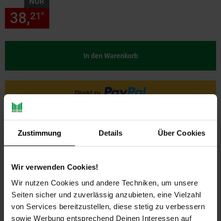
NUR
38,
nur 38,
€ Sternchen Fußn
21
21
*
In den Warenkorb
Zustimmung
Details
Über Cookies
Wir verwenden Cookies!
Wir nutzen Cookies und andere Techniken, um unsere
PAYBACK
Seiten sicher und zuverlässig anzubieten, eine Vielzahl
von Services bereitzustellen, diese stetig zu verbessern
sowie Werbung entsprechend Deinen Interessen auf