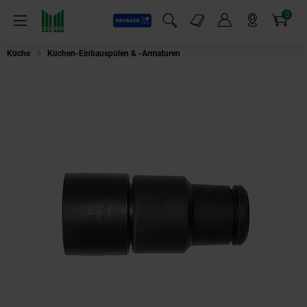
0
Payback
Markt-Angebote
Artikel
Menü
Suchfeld einblenden
Mein Konto
Markt finden
Warenkorb
Küche
Küchen-Einbauspülen & -Armaturen
Starmix Anschlussmuffe dreh