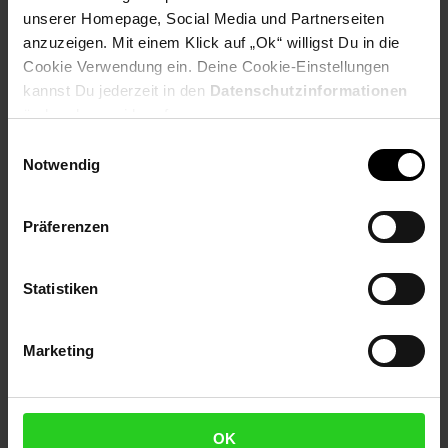
Payback Punkte
Basis°Punkte:
19
unserer Homepage, Social Media und Partnerseiten
Extra°Punkte:
0
anzuzeigen. Mit einem Klick auf „Ok“ willigst Du in die
Cookie Verwendung ein. Deine Cookie-Einstellungen
kannst Du jederzeit in den
Datenschutzinformationen
Produktbeschreibung
ändern bzw. widerrufen.
Einwilligungsauswahl
Starmix Anschlussmuffe drehbar Hochwertiges Zubehör für
Notwendig
Industriesauger von Starmix Anschlussmuffe aus Gummi,
drehbar Konus für Anschluss an Elektrowerkzeuge, elektrisch
leitend Auch für ovale Rohre 36,5 - 37,0 mm
Präferenzen
Außendurchmesser Technische Details Länge 11 cm Material
Gummi Lieferumfang 1 x Anschlussmuffe
Statistiken
Artikelnummer: 2809357000
EAN: 4011240425726
Artikel gehört zur Kategorie:
Küchen-Einbauspülen & -
Marketing
Armaturen
OK